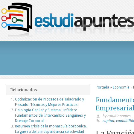
Portada
»
Economía
»
Relacionados
Fundamentos
Optimización de Procesos de Taladrado y
Fresado: Técnicas y Mejores Prácticas
Empresaria
Fisiología Capilar y Sistema Linfático:
Fundamentos del Intercambio Sanguíneo y
by estudiapuntes
Drenaje Corporal
capital
,
contabilid
Resumen crisis de la monarquía borbonica.
La Funció
La guerra de la independencia selectividad