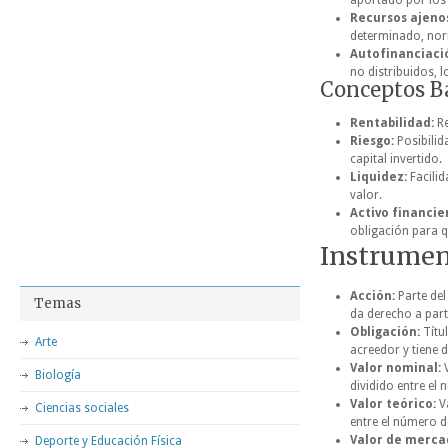
aportado por los 
Recursos ajeno
determinado, nor
Autofinanciaci
no distribuidos, l
Conceptos B
Rentabilidad:
Re
Riesgo:
Posibilid
capital invertido.
Liquidez:
Facilid
valor.
Activo financie
obligación para q
Instrumen
Acción:
Parte del
Temas
da derecho a parti
Obligación:
Títul
Arte
acreedor y tiene 
Valor nominal:
V
Biología
dividido entre el
Valor teórico:
Va
Ciencias sociales
entre el número d
Valor de merca
Deporte y Educación Física