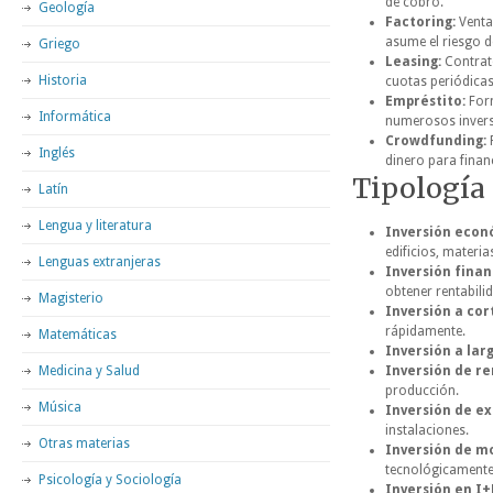
de cobro.
Geología
Factoring:
Venta
asume el riesgo 
Griego
Leasing:
Contrato
Historia
cuotas periódica
Empréstito:
Form
Informática
numerosos invers
Crowdfunding:
F
Inglés
dinero para finan
Tipología 
Latín
Lengua y literatura
Inversión econ
edificios, materi
Lenguas extranjeras
Inversión finan
obtener rentabilid
Magisterio
Inversión a cor
rápidamente.
Matemáticas
Inversión a larg
Medicina y Salud
Inversión de re
producción.
Música
Inversión de ex
instalaciones.
Otras materias
Inversión de m
tecnológicamente
Psicología y Sociología
Inversión en I+