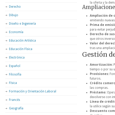
la oferta y la de
Ampliaciones
Derecho
Dibujo
Ampliación de c
emitiendo nuevas
Diseño e Ingeniería
Prima de emisi
para evitar perjud
Economía
Derecho de susc
que otros inverso
Educación Artística
Valor del derec
tras una ampliaci
Educación Física
Gestión d
Electrónica
Amortización:
P
Español
tiempo o por su u
Provisiones:
Fond
Filosofía
futuros.
Física
Crédito comerc
las compras.
Formación y Orientación Laboral
Préstamo:
Opera
devolverse con in
Francés
Línea de crédit
la utilice según s
Geografía
Descuento come