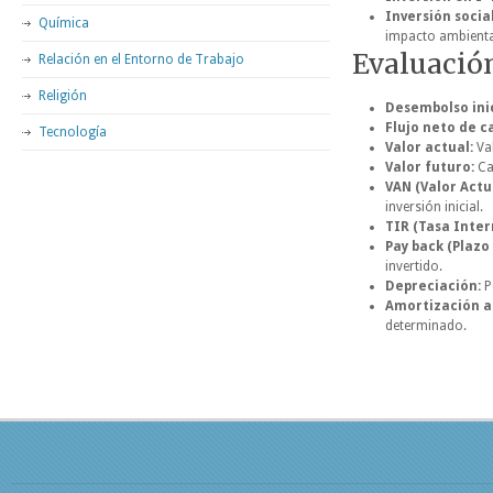
Inversión socia
Química
impacto ambienta
Evaluació
Relación en el Entorno de Trabajo
Religión
Desembolso inic
Flujo neto de ca
Tecnología
Valor actual:
Val
Valor futuro:
Can
VAN (Valor Actu
inversión inicial.
TIR (Tasa Inter
Pay back (Plazo
invertido.
Depreciación:
P
Amortización 
determinado.