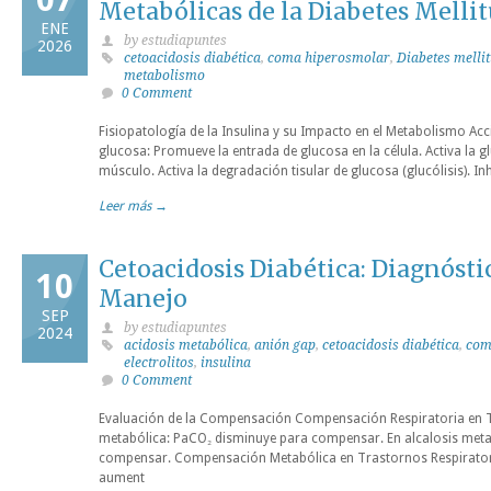
Metabólicas de la Diabetes Mellit
ENE
by estudiapuntes
2026
cetoacidosis diabética
,
coma hiperosmolar
,
Diabetes melli
metabolismo
0 Comment
Fisiopatología de la Insulina y su Impacto en el Metabolismo Acc
glucosa: Promueve la entrada de glucosa en la célula. Activa la g
músculo. Activa la degradación tisular de glucosa (glucólisis). In
Leer más →
Cetoacidosis Diabética: Diagnóst
10
Manejo
SEP
by estudiapuntes
2024
acidosis metabólica
,
anión gap
,
cetoacidosis diabética
,
com
electrolitos
,
insulina
0 Comment
Evaluación de la Compensación Compensación Respiratoria en T
metabólica: PaCO₂ disminuye para compensar. En alcalosis met
compensar. Compensación Metabólica en Trastornos Respiratorio
aument