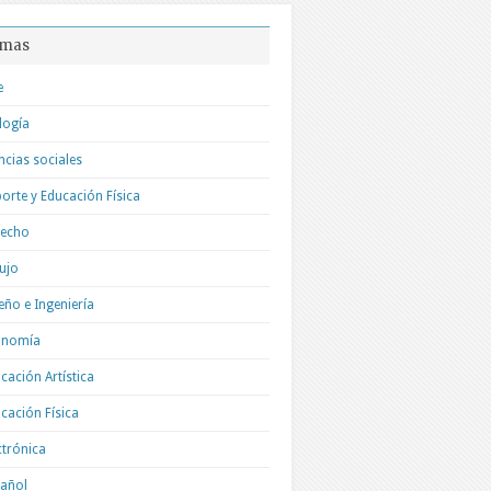
mas
e
logía
ncias sociales
orte y Educación Física
recho
ujo
eño e Ingeniería
onomía
cación Artística
cación Física
ctrónica
añol