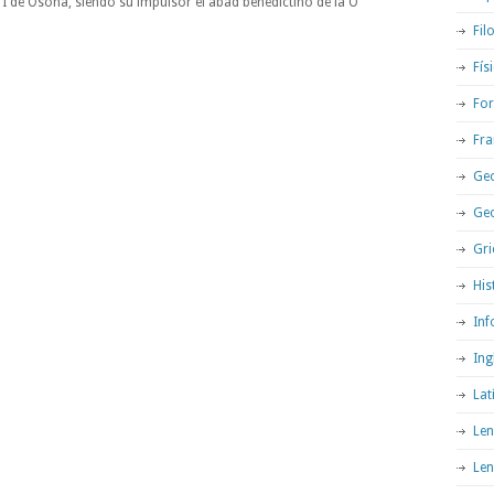
 I de Osona, siendo su impulsor el abad benedictino de la O
Fil
Fís
For
Fra
Geo
Ge
Gri
His
Inf
Ing
Lat
Len
Len