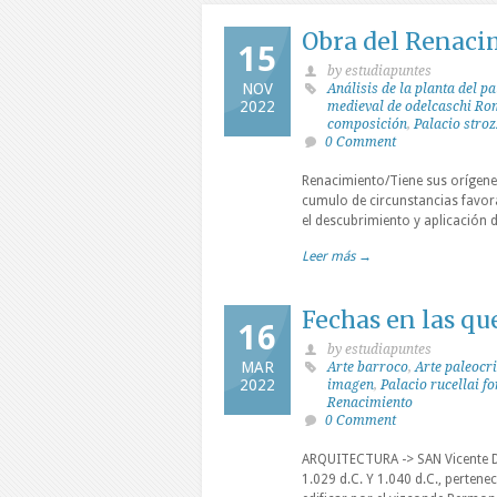
Obra del Renaci
15
by estudiapuntes
NOV
Análisis de la planta del pa
2022
medieval de odelcaschi R
composición
,
Palacio stroz
0 Comment
Renacimiento/Tiene sus orígenes
cumulo de circunstancias favorab
el descubrimiento y aplicación d
Leer más →
Fechas en las que
16
by estudiapuntes
MAR
Arte barroco
,
Arte paleocr
2022
imagen
,
Palacio rucellai 
Renacimiento
0 Comment
ARQUITECTURA -> SAN Vicente D
1.029 d.C. Y 1.040 d.C., perten