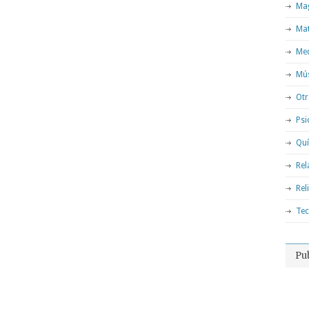
Mag
Ma
Med
Mú
Otr
Psi
Qu
Rel
Rel
Tec
Pu