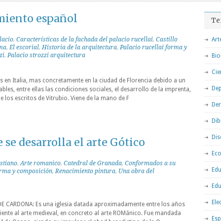
miento español
Te
lacio
,
Características de la fachada del palacio rucellai
,
Castillo
Art
oma
,
El escorial
,
Historia de la arquitectura
,
Palacio rucellai forma y
zi
,
Palacio strozzi arquitectura
Bio
Cie
 en Italia, mas concretamente en la ciudad de Florencia debido a un
Dep
les, entre ellas las condiciones sociales, el desarrollo de la imprenta,
e los escritos de Vitrubio. Viene de la mano de F
De
Dib
Dis
 se desarrolla el arte Gótico
Ec
istiano
,
Arte romanico
,
Catedral de Granada
,
Conformados a su
Edu
forma y composición
,
Renacimiento pintura
,
Una obra del
Edu
Ele
E CARDONA: Es una iglesia datada aproximadamente entre los años
eciente al arte medieval, en concreto al arte ROMánico. Fue mandada
Esp