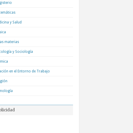
isterio
temáticas
icina y Salud
sica
as materias
cología y Sociología
ímica
ación en el Entorno de Trabajo
igión
nología
blicidad