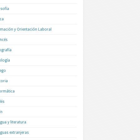
osofía
ica
mación y Orientación Laboral
ncés
grafía
ología
ego
toria
ormática
lés
ín
gua y literatura
guas extranjeras