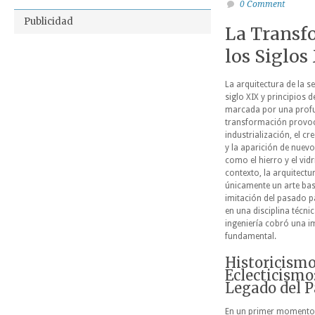
0 Comment
Publicidad
La Transfo
los Siglos
La arquitectura de la s
siglo XIX y principios d
marcada por una prof
transformación provoc
industrialización, el c
y la aparición de nuev
como el hierro y el vidr
contexto, la arquitectu
únicamente un arte bas
imitación del pasado p
en una disciplina técni
ingeniería cobró una i
fundamental.
Historicismo
Eclecticismo:
Legado del 
En un primer momento