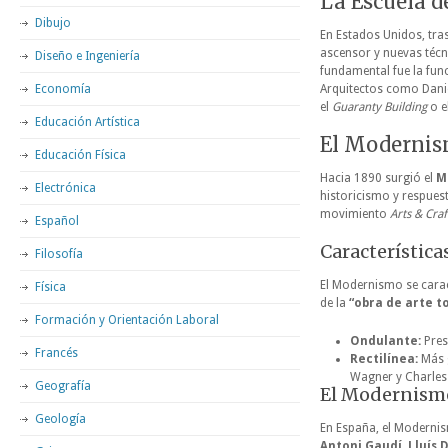
La Escuela d
Dibujo
En Estados Unidos, tras
ascensor y nuevas técn
Diseño e Ingeniería
fundamental fue la fun
Economía
Arquitectos como Danie
el
Guaranty Building
o e
Educación Artística
El Modernis
Educación Física
Hacia 1890 surgió el
M
Electrónica
historicismo y respues
movimiento
Arts & Craf
Español
Característica
Filosofía
El Modernismo se caract
Física
de la
“obra de arte t
Formación y Orientación Laboral
Ondulante:
Prese
Francés
Rectilínea:
Más g
Wagner y Charles
Geografía
El Modernism
Geología
En España, el Modernis
Antoni Gaudí
,
Lluís