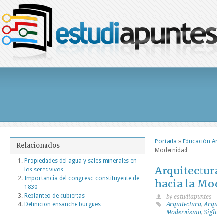
Portada
»
Educación Ar
Relacionados
Modernidad
Propiedades del agua y sales minerales en
Arquitectur
los seres vivos
Importancia del congreso constituyente de
hacia la Mo
1830
Replanteo de cubiertas
by estudiapuntes
Definicion ensanche burgues
Arquitectura
,
Arqu
Modernismo
,
Sigl