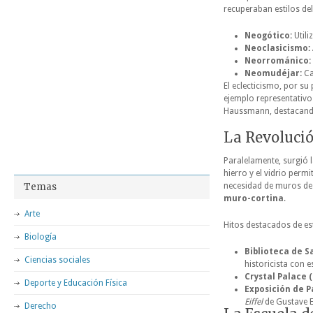
recuperaban estilos del
Neogótico:
Utili
Neoclasicismo:
Neorrománico:
Neomudéjar:
Ca
El eclecticismo, por su
ejemplo representativo 
Haussmann, destacand
La Revolució
Paralelamente, surgió l
hierro y el vidrio perm
Temas
necesidad de muros de
muro-cortina
.
Arte
Hitos destacados de es
Biología
Biblioteca de S
Ciencias sociales
historicista con e
Crystal Palace (
Deporte y Educación Física
Exposición de Pa
Eiffel
de Gustave E
Derecho