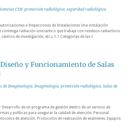
licencias CSN
,
protección radiológica
,
seguridad radiológica
Autorizaciones e Inspecciones de Instalaciones Una instalación
ue contenga radiación ionizante o que trabaje con residuos radiactivos
centros de investigación, etc.). 1.1 Categorías de las I
l Diseño y Funcionamiento de Salas
a
s de Imagenología
,
Imagenología
,
protección radiológica
,
Salas de
Desarrollo de un programa de gestión dentro de un servicio de
mas y políticas para asegurar la calidad de atención. Personal
ocolos de atención. Protocolos de realización de exámenes. Equipos