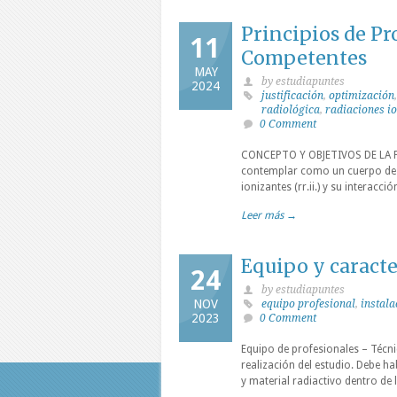
Principios de P
11
Competentes
MAY
by estudiapuntes
2024
justificación
,
optimización
radiológica
,
radiaciones i
0 Comment
CONCEPTO Y OBJETIVOS DE LA PR
contemplar como un cuerpo de d
ionizantes (rr.ii.) y su interacc
Leer más →
Equipo y caracte
24
by estudiapuntes
NOV
equipo profesional
,
instala
2023
0 Comment
Equipo de profesionales – Técn
realización del estudio. Debe h
y material radiactivo dentro de