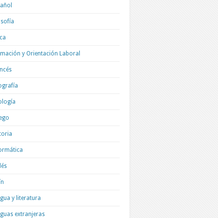
añol
osofía
ica
mación y Orientación Laboral
ncés
grafía
ología
ego
toria
ormática
lés
ín
gua y literatura
guas extranjeras