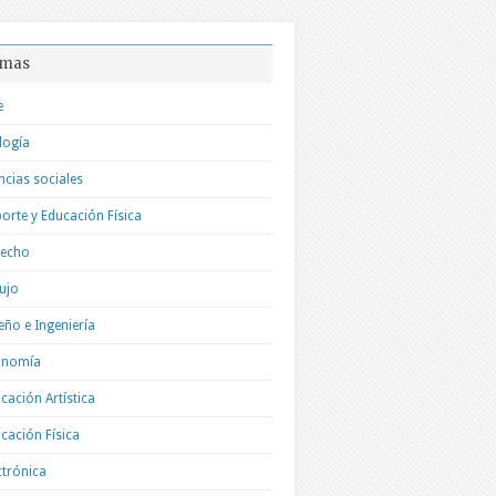
mas
e
logía
ncias sociales
orte y Educación Física
recho
ujo
eño e Ingeniería
onomía
cación Artística
cación Física
ctrónica