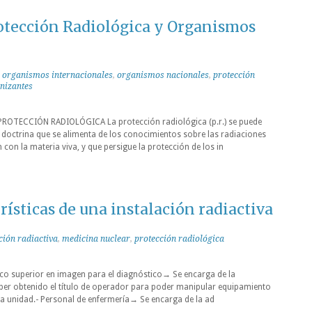
rotección Radiológica y Organismos
,
organismos internacionales
,
organismos nacionales
,
protección
onizantes
OTECCIÓN RADIOLÓGICA La protección radiológica (p.r.) se puede
octrina que se alimenta de los conocimientos sobre las radiaciones
ión con la materia viva, y que persigue la protección de los in
rísticas de una instalación radiactiva
ción radiactiva
,
medicina nuclear
,
protección radiológica
ico superior en imagen para el diagnóstico→ Se encarga de la
aber obtenido el título de operador para poder manipular equipamiento
 la unidad.- Personal de enfermería→ Se encarga de la ad