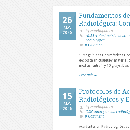
Fundamentos de 
26
Radiológica: Co
MAY
by estudiapuntes
2026
ALARA
,
dosimetría
,
dosíme
radiológica
0 Comment
1. Magnitudes Dosimétricas Dosi
deposita en cualquier material. S
medias: entre 1 y 10 grays. Dosi
Leer más →
Protocolos de A
15
Radiológicos y 
MAY
by estudiapuntes
2026
CSN
,
emergencias radiológ
0 Comment
Accidentes en Radiodiagnóstico