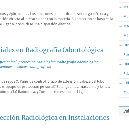
Mag
ios y Aplicaciones Los neutrones son partículas sin carga eléctrica y,
Ma
ción directa al interaccionar con la materia. Su detección se basa en la
e lugar al producirse una dispersión elástica
Med
Mú
Otr
iales en Radiografía Odontológica
Psi
periapical
,
protección radiológica
,
radiografia odontologica
,
Qu
dentales
,
tecnicas radiograficas
Rel
 de rayos X. Panel de control, brazo de extensión, cabeza del tubo,
Rel
 el equipo de protección personal? Bata, guantes, mascarilla y lentes.
diografía? Radiopaca. ¿Cómo luce el espacio del liga
Tec
Pu
ección Radiológica en Instalaciones