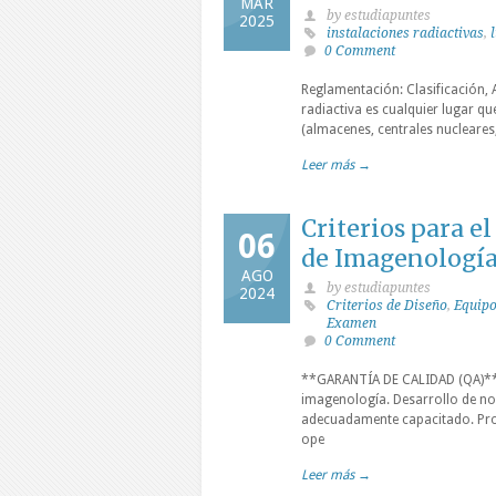
MAR
by estudiapuntes
2025
instalaciones radiactivas
,
0 Comment
Reglamentación: Clasificación, 
radiactiva es cualquier lugar q
(almacenes, centrales nucleares, 
Leer más →
Criterios para e
06
de Imagenologí
AGO
by estudiapuntes
2024
Criterios de Diseño
,
Equipo
Examen
0 Comment
**GARANTÍA DE CALIDAD (QA)** 
imagenología. Desarrollo de nor
adecuadamente capacitado. Prot
ope
Leer más →