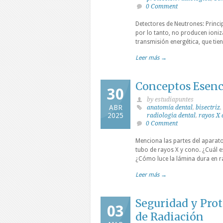
0 Comment
Detectores de Neutrones: Princip
por lo tanto, no producen ioniza
transmisión energética, que tien
Leer más →
Conceptos Esenc
30
by estudiapuntes
ABR
anatomía dental
,
bisectriz
,
2025
radiologia dental
,
rayos X 
0 Comment
Menciona las partes del aparato
tubo de rayos X y cono. ¿Cuál es
¿Cómo luce la lámina dura en ra
Leer más →
Seguridad y Prot
03
de Radiación