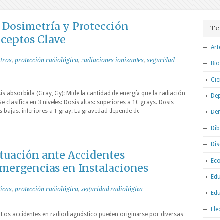
Dosimetría y Protección
Te
nceptos Clave
Art
tros
,
protección radiológica
,
radiaciones ionizantes
,
seguridad
Bio
Cie
s absorbida (Gray, Gy): Mide la cantidad de energía que la radiación
Dep
e clasifica en 3 niveles: Dosis altas: superiores a 10 grays. Dosis
s bajas: inferiores a 1 gray. La gravedad depende de
De
Dib
Dis
ctuación ante Accidentes
Ec
Emergencias en Instalaciones
Edu
icas
,
protección radiológica
,
seguridad radiológica
Edu
Ele
 Los accidentes en radiodiagnóstico pueden originarse por diversas