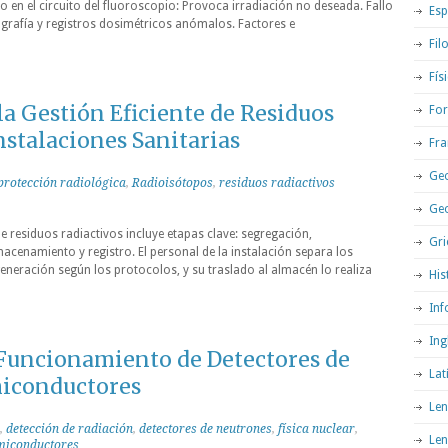
o en el circuito del fluoroscopio: Provoca irradiación no deseada. Fallo
Esp
ografía y registros dosimétricos anómalos. Factores e
Fil
Fís
la Gestión Eficiente de Residuos
For
nstalaciones Sanitarias
Fra
Geo
protección radiológica
,
Radioisótopos
,
residuos radiactivos
Ge
e residuos radiactivos incluye etapas clave: segregación,
Gri
macenamiento y registro. El personal de la instalación separa los
neración según los protocolos, y su traslado al almacén lo realiza
His
Inf
Ing
uncionamiento de Detectores de
Lat
miconductores
Len
,
detección de radiación
,
detectores de neutrones
,
física nuclear
,
Len
miconductores