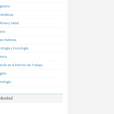
isterio
temáticas
icina y Salud
sica
as materias
cología y Sociología
ímica
ación en el Entorno de Trabajo
igión
nología
blicidad