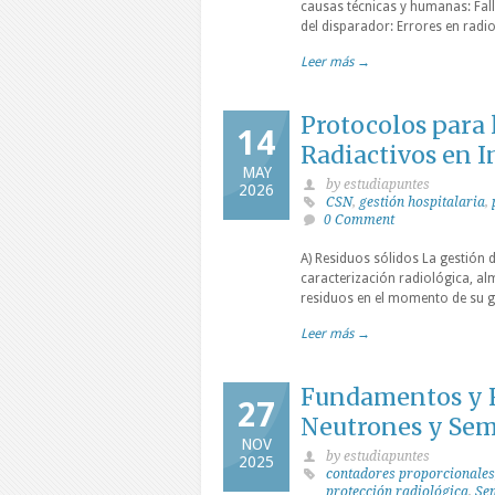
causas técnicas y humanas: Fall
del disparador: Errores en radi
Leer más →
Protocolos para 
14
Radiactivos en I
MAY
by estudiapuntes
2026
CSN
,
gestión hospitalaria
,
0 Comment
A) Residuos sólidos La gestión d
caracterización radiológica, al
residuos en el momento de su ge
Leer más →
Fundamentos y F
27
Neutrones y Se
NOV
by estudiapuntes
2025
contadores proporcionales
protección radiológica
,
Se