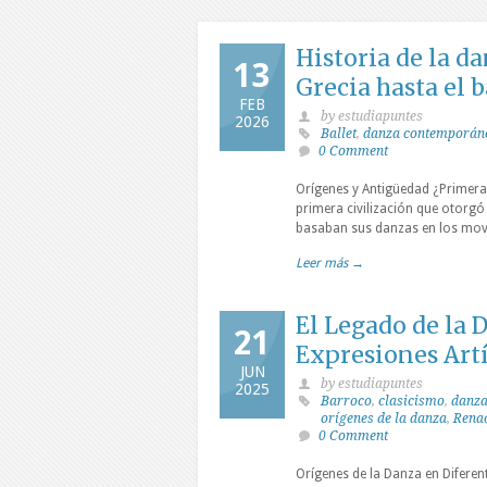
Historia de la d
13
Grecia hasta el
FEB
by estudiapuntes
2026
Ballet
,
danza contemporán
0 Comment
Orígenes y Antigüedad ¿Primera c
primera civilización que otorgó
basaban sus danzas en los movi
Leer más →
El Legado de la D
21
Expresiones Artí
JUN
by estudiapuntes
2025
Barroco
,
clasicismo
,
danza
orígenes de la danza
,
Rena
0 Comment
Orígenes de la Danza en Diferen