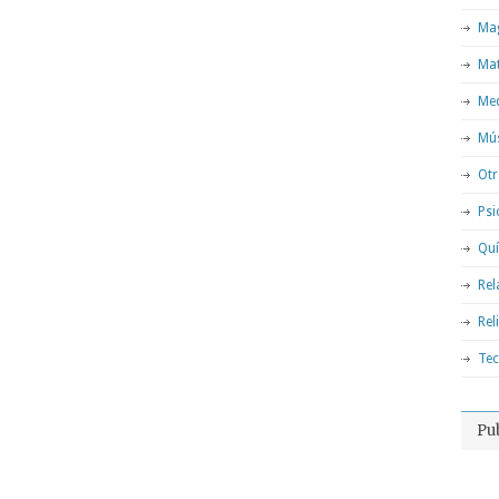
Mag
Ma
Med
Mú
Otr
Psi
Qu
Rel
Rel
Tec
Pu