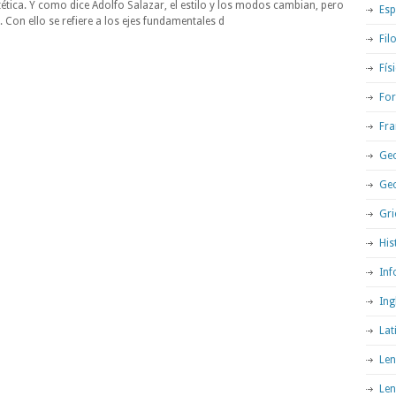
tética. Y como dice Adolfo Salazar, el estilo y los modos cambian, pero
Esp
. Con ello se refiere a los ejes fundamentales d
Fil
Fís
For
Fra
Geo
Ge
Gri
His
Inf
Ing
Lat
Len
Len