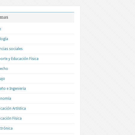
mas
e
logía
ncias sociales
orte y Educación Física
recho
ujo
eño e Ingeniería
onomía
cación Artística
cación Física
ctrónica