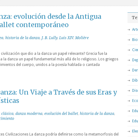
anza: evolución desde la Antigua
Te
 ballet contemporáneo
Art
ea
,
historia de la danza
,
J. B. Lully
,
Luis XIV
,
Molière
Bio
Cie
ivilización que dio a la danza un papel relevante? Grecia fue la
 a la danza un papel fundamental más allá de lo religioso. Los griegos
Dep
mientos del cuerpo, unidos a la poesía hablada o cantada
De
Dib
anza: Un Viaje a Través de sus Eras y
Dis
sticas
Ec
Edu
 clásica
,
danza moderna
,
evolución del ballet
,
historia de la danza
,
cimiento
Edu
Ele
tes Civilizaciones La danza podría definirse como la metamorfosis del