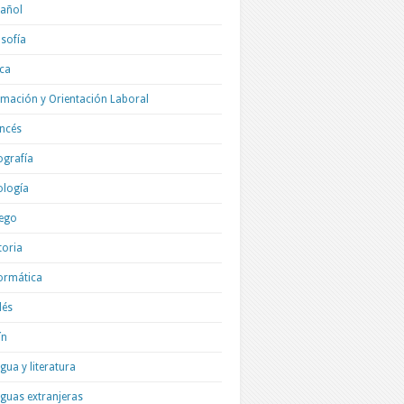
añol
osofía
ica
mación y Orientación Laboral
ncés
grafía
ología
ego
toria
ormática
lés
ín
gua y literatura
guas extranjeras