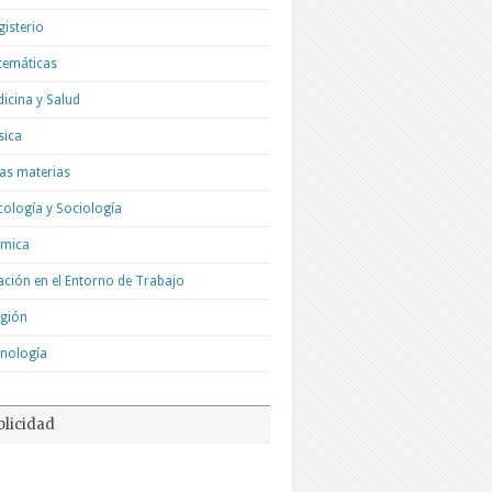
isterio
temáticas
icina y Salud
sica
as materias
cología y Sociología
ímica
ación en el Entorno de Trabajo
igión
nología
blicidad