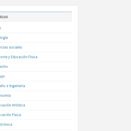
mas
e
logía
ncias sociales
orte y Educación Física
recho
ujo
eño e Ingeniería
onomía
cación Artística
cación Física
ctrónica