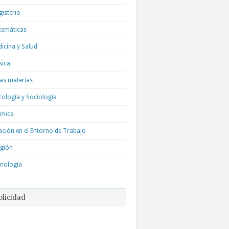
isterio
temáticas
icina y Salud
sica
as materias
cología y Sociología
ímica
ación en el Entorno de Trabajo
igión
nología
blicidad