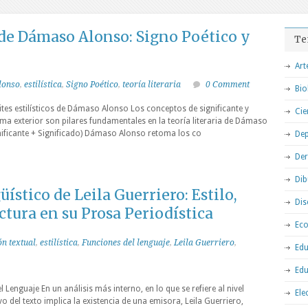
 de Dámaso Alonso: Signo Poético y
Te
Art
lonso
,
estilística
,
Signo Poético
,
teoría literaria
0 Comment
Bio
tes estilísticos de Dámaso Alonso Los conceptos de significante y
Cie
rma exterior son pilares fundamentales en la teoría literaria de Dámaso
gnificante + Significado) Dámaso Alonso retoma los co
Dep
De
Dib
ístico de Leila Guerriero: Estilo,
Dis
tura en su Prosa Periodística
Ec
ón textual
,
estilística
,
Funciones del lenguaje
,
Leila Guerriero
,
Edu
Edu
 Lenguaje En un análisis más interno, en lo que se refiere al nivel
Ele
 del texto implica la existencia de una emisora, Leila Guerriero,