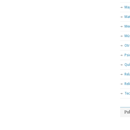
Mag
Ma
Med
Mú
Otr
Psi
Qu
Rel
Rel
Tec
Pu