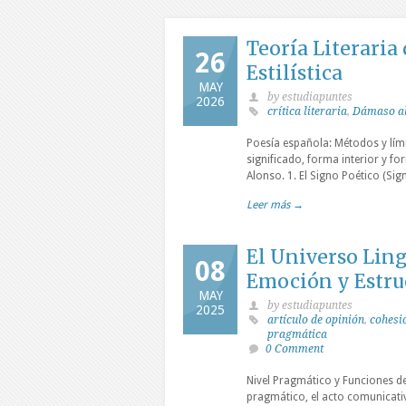
Teoría Literaria
26
Estilística
MAY
by estudiapuntes
2026
crítica literaria
,
Dámaso a
Poesía española: Métodos y lími
significado, forma interior y fo
Alonso. 1. El Signo Poético (Si
Leer más →
El Universo Lingü
08
Emoción y Estruc
MAY
by estudiapuntes
2025
artículo de opinión
,
cohesi
pragmática
0 Comment
Nivel Pragmático y Funciones del
pragmático, el acto comunicativo