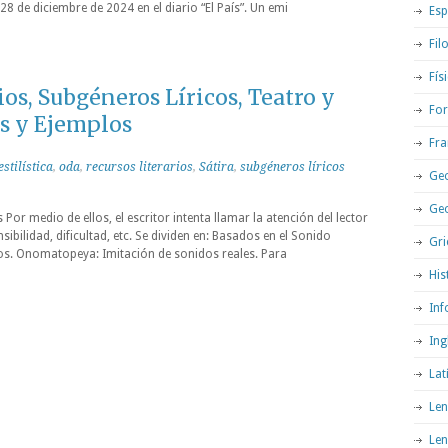
28 de diciembre de 2024 en el diario “El País”. Un emi
Esp
Fil
Fís
ios, Subgéneros Líricos, Teatro y
For
s y Ejemplos
Fra
estilística
,
oda
,
recursos literarios
,
Sátira
,
subgéneros líricos
Geo
Ge
s Por medio de ellos, el escritor intenta llamar la atención del lector
nsibilidad, dificultad, etc. Se dividen en: Basados en el Sonido
Gri
dos. Onomatopeya: Imitación de sonidos reales. Para
His
Inf
Ing
Lat
Len
Len