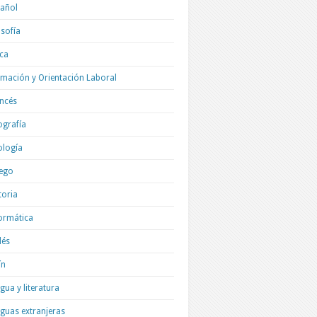
añol
osofía
ica
mación y Orientación Laboral
ncés
grafía
ología
ego
toria
ormática
lés
ín
gua y literatura
guas extranjeras