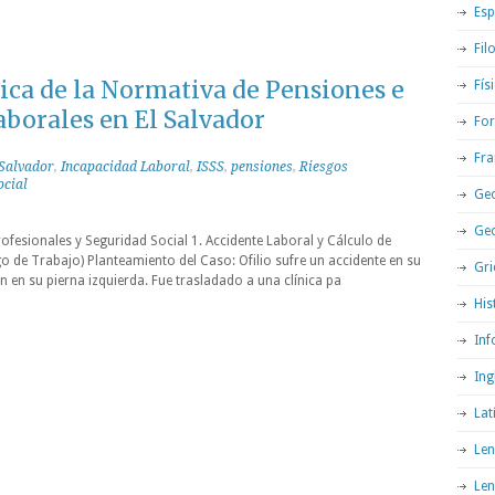
Esp
Fil
ica de la Normativa de Pensiones e
Fís
borales en El Salvador
For
Fra
 Salvador
,
Incapacidad Laboral
,
ISSS
,
pensiones
,
Riesgos
ocial
Geo
Ge
rofesionales y Seguridad Social 1. Accidente Laboral y Cálculo de
 de Trabajo) Planteamiento del Caso: Ofilio sufre un accidente en su
Gri
n en su pierna izquierda. Fue trasladado a una clínica pa
His
Inf
Ing
Lat
Len
Len