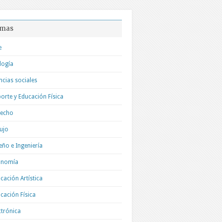
mas
e
logía
ncias sociales
orte y Educación Física
recho
ujo
eño e Ingeniería
onomía
cación Artística
cación Física
ctrónica