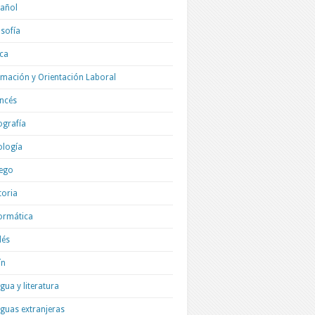
añol
osofía
ica
mación y Orientación Laboral
ncés
grafía
ología
ego
toria
ormática
lés
ín
gua y literatura
guas extranjeras