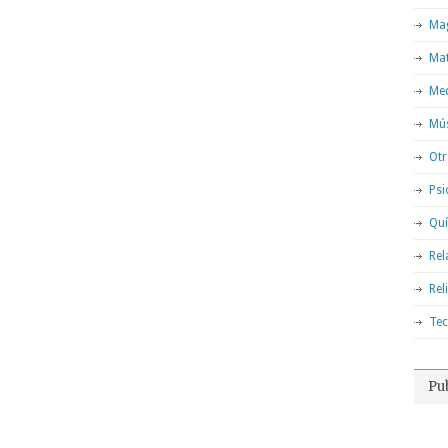
Mag
Ma
Med
Mú
Otr
Psi
Qu
Rel
Rel
Tec
Pu