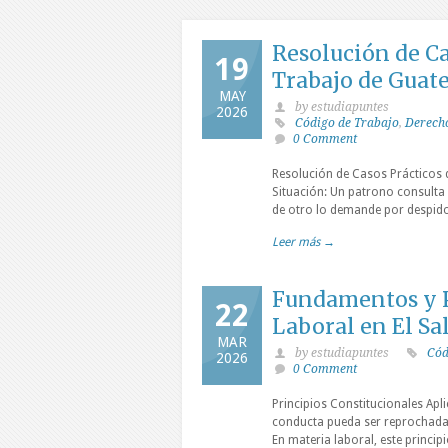
Resolución de Ca
19
Trabajo de Guat
MAY
by estudiapuntes
2026
Código de Trabajo
,
Derecho
0 Comment
Resolución de Casos Prácticos 
Situación: Un patrono consulta
de otro lo demande por despido i
Leer más →
Fundamentos y P
22
Laboral en El Sa
MAR
by estudiapuntes
Cód
2026
0 Comment
Principios Constitucionales Apli
conducta pueda ser reprochada j
En materia laboral, este princi