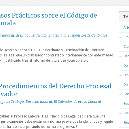
sos Prácticos sobre el Código de
Te
emala
Art
 laboral
,
despido justificado
,
guatemala
,
Suspensión de Contratos
Bio
Cie
de Derecho Laboral CASO 1: Interinato y Terminación de Contrato
 si es legal que un trabajador contratado interinamente por enfermedad
Dep
njustificado tras el retorno del titular. a) ¿Qué objeto t
De
Dib
rocedimientos del Derecho Procesal
Dis
lvador
Ec
igo de Trabajo
,
Derecho laboral
,
El Salvador
,
Proceso Laboral
Edu
Edu
cables al Proceso Laboral 1. El Principio de Legalidad Para que una
urídicamente, debe existir una norma previa que la identifique y regule.
Ele
pio se ha ido incorporando de forma progresiva. El