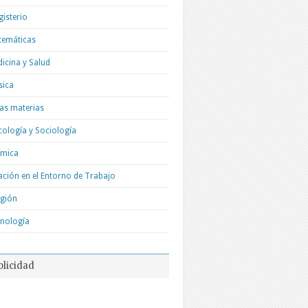
isterio
temáticas
icina y Salud
sica
as materias
cología y Sociología
ímica
ación en el Entorno de Trabajo
igión
nología
blicidad