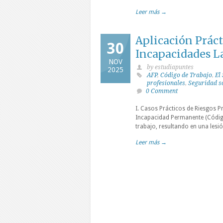
Leer más →
Aplicación Práct
30
Incapacidades La
NOV
by estudiapuntes
2025
AFP
,
Código de Trabajo
,
El
profesionales
,
Seguridad s
0 Comment
I. Casos Prácticos de Riesgos P
Incapacidad Permanente (Código
trabajo, resultando en una lesió
Leer más →