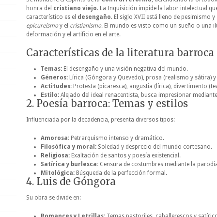
honra del
cristiano viejo
. La Inquisición impide la labor intelectual qu
característico es el
desengaño
. El siglo XVII está lleno de pesimismo y 
epicureísmo
y el
cristianismo
. El mundo es visto como un sueño o una il
deformación y el artificio en el arte.
Características de la literatura barroca
Temas:
El desengaño y una visión negativa del mundo.
Géneros:
Lírica (Góngora y Quevedo), prosa (realismo y sátira) y 
Actitudes:
Protesta (picaresca), angustia (lírica), divertimento (te
Estilo:
Alejado del ideal renacentista, busca impresionar mediante 
2. Poesía barroca: Temas y estilos
Influenciada por la decadencia, presenta diversos tipos:
Amorosa:
Petrarquismo intenso y dramático.
Filosófica y moral:
Soledad y desprecio del mundo cortesano.
Religiosa:
Exaltación de santos y poesía existencial.
Satírica y burlesca:
Censura de costumbres mediante la parodi
Mitológica:
Búsqueda de la perfección formal.
4. Luis de Góngora
Su obra se divide en:
Romances y Letrillas:
Temas pastoriles, caballerescos y satírico