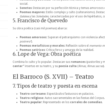
social.
Sonetos:
Destacan por su perfección técnica y temas amorosos 
Poemas mayores:
Estilo complejo y culto (culteranismo). Desta
Galatea
y las
Soledades
, caracterizadas por el uso de hipérbatos, 
5. Francisco de Quevedo
Su obra poética (casi mil poemas) abarca:
Poemas amorosos:
Superan el petrarquismo con violencia afecti
postrera”
).
Poemas metafísicos y morales:
Reflexión sobre el
memento m
Poemas satíricos:
Crítica feroz y amarga de la realidad.
6. Lope de Vega: Obra poética
Combina lo culto y lo popular. Destacan sus
romances
(pastoriles y 
cantar”
insertas en su teatro, y su
poesía culta
(
Rimas
,
Rimas sacras
).
El Barroco (S. XVII) – Teatro
7. Tipos de teatro y puesta en escena
Teatro cortesano:
Espectáculos fastuosos en palacios.
Teatro religioso:
Autos sacramentales en las fiestas del Corpus.
Teatro popular:
Representado en los
corrales de comedias
.