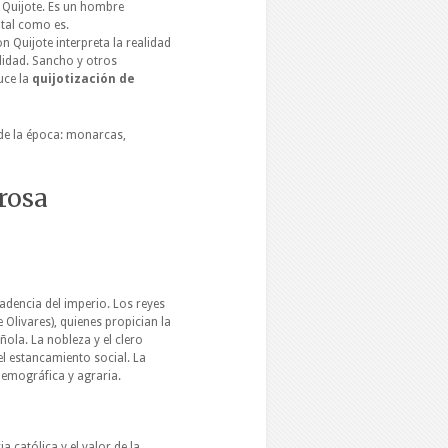
Quijote. Es un hombre
 tal como es.
on Quijote interpreta la realidad
alidad. Sancho y otros
uce la
quijotización de
 de la época: monarcas,
Prosa
dencia del imperio. Los reyes
Olivares), quienes propician la
ola. La nobleza y el clero
l estancamiento social. La
emográfica y agraria.
a católica y el valor de la