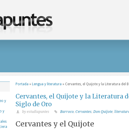
Portada
»
Lengua y literatura
»
Cervantes, el Quijote y la Literatura del
Cervantes, el Quijote y la Literatura 
eo y
Siglo de Oro
o y
by estudiapuntes
Barroco
,
Cervantes
,
Don Quijote
,
literatu
Cervantes y el Quijote
rales
ciera