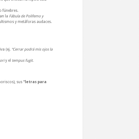
o fúnebres.
can la
Fábula de Polifemo y
cultismos y metáforas audaces.
va (ej.
“Cerrar podrá mis ojos la
ori
y el
tempus fugit
.
moriscos), sus
“letras para