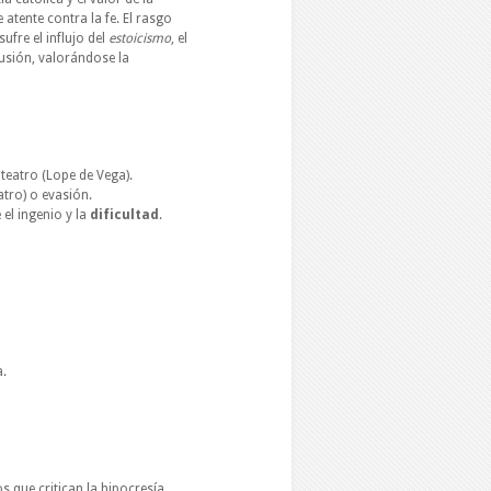
e atente contra la fe. El rasgo
sufre el influjo del
estoicismo
, el
usión, valorándose la
teatro (Lope de Vega).
atro) o evasión.
el ingenio y la
dificultad
.
a.
s que critican la hipocresía