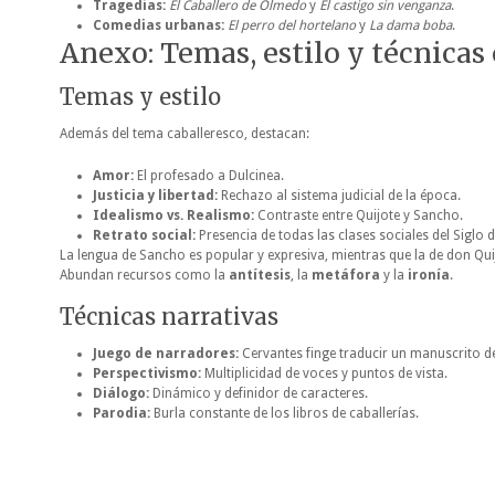
Tragedias:
El Caballero de Olmedo
y
El castigo sin venganza
.
Comedias urbanas:
El perro del hortelano
y
La dama boba
.
Anexo: Temas, estilo y técnicas 
Temas y estilo
Además del tema caballeresco, destacan:
Amor:
El profesado a Dulcinea.
Justicia y libertad:
Rechazo al sistema judicial de la época.
Idealismo vs. Realismo:
Contraste entre Quijote y Sancho.
Retrato social:
Presencia de todas las clases sociales del Siglo 
La lengua de Sancho es popular y expresiva, mientras que la de don Qui
Abundan recursos como la
antítesis
, la
metáfora
y la
ironía
.
Técnicas narrativas
Juego de narradores:
Cervantes finge traducir un manuscrito 
Perspectivismo:
Multiplicidad de voces y puntos de vista.
Diálogo:
Dinámico y definidor de caracteres.
Parodia:
Burla constante de los libros de caballerías.