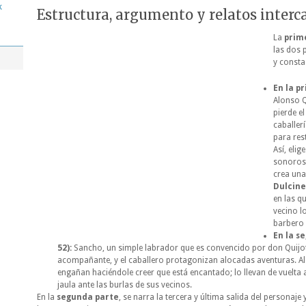
k
Estructura, argumento y relatos interc
La
prim
las dos 
y consta
En la pr
Alonso Q
pierde el
caballer
para rest
Así, eli
sonoros
crea una
Dulcin
en las q
vecino lo
barbero 
En la s
52):
Sancho, un simple labrador que es convencido por don Quijo
acompañante, y el caballero protagonizan alocadas aventuras. Al fi
engañan haciéndole creer que está encantado; lo llevan de vuelta 
jaula ante las burlas de sus vecinos.
En la
segunda parte
, se narra la tercera y última salida del personaje 