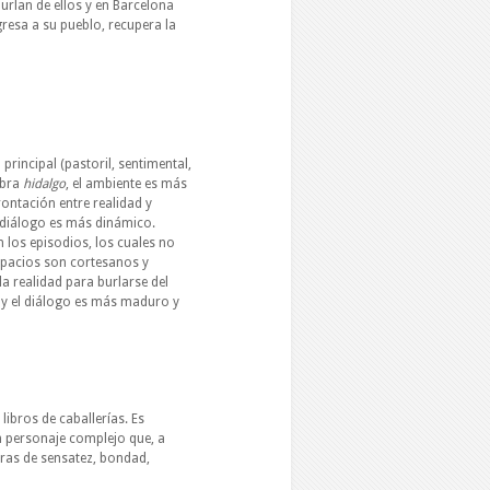
rlan de ellos y en Barcelona
egresa a su pueblo, recupera la
principal (pastoril, sentimental,
abra
hidalgo
, el ambiente es más
rontación entre realidad y
 diálogo es más dinámico.
 los episodios, los cuales no
espacios son cortesanos y
a realidad para burlarse del
 y el diálogo es más maduro y
libros de caballerías. Es
 un personaje complejo que, a
ras de sensatez, bondad,