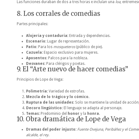
Las funciones duraban de dos a tres horas e incluían una
loa
, entremese
8. Los corrales de comedias
Partes principales:
Alojería y contaduría:
Entrada y dependencias.
Escenario:
Lugar de representación.
Patio:
Para los
mosqueteros
(público de pie).
Cazuela:
Espacio exclusivo para mujeres.
Aposentos:
Palcos para la nobleza.
Desvanes:
Para clérigos y poetas.
9. El “Arte nuevo de hacer comedias”
Principios de Lope de Vega:
Polimetría:
Variedad de estrofas.
Mezcla de lo trágico y lo cómico.
Ruptura de las unidades:
Solo se mantiene la unidad de acción;
Decoro lingüístico:
El lenguaje se adapta al personaje.
Temas:
Predominio del
honor
y la
honra
.
10. Obra dramática de Lope de Vega
Dramas del poder injusto:
Fuente Ovejuna
,
Peribáñez y el Com
alcalde, el rey
.