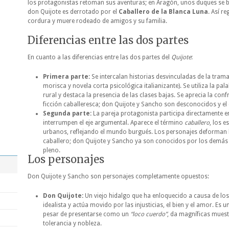
los protagonistas retoman sus aventuras; en Aragón, unos duques se bu
don Quijote es derrotado por el
Caballero de la Blanca Luna
. Así r
cordura y muere rodeado de amigos y su familia.
Diferencias entre las dos partes
En cuanto a las diferencias entre las dos partes del
Quijote
:
Primera parte:
Se intercalan historias desvinculadas de la trama 
morisca y novela corta psicológica italianizante). Se utiliza la pal
rural y destaca la presencia de las clases bajas. Se aprecia la conf
ficción caballeresca; don Quijote y Sancho son desconocidos y el
Segunda parte:
La pareja protagonista participa directamente en
interrumpen el eje argumental. Aparece el término
caballero
, los 
urbanos, reflejando el mundo burgués. Los personajes deforman l
caballero; don Quijote y Sancho ya son conocidos por los demás
pleno.
Los personajes
Don Quijote y Sancho son personajes completamente opuestos:
Don Quijote:
Un viejo hidalgo que ha enloquecido a causa de los 
idealista y actúa movido por las injusticias, el bien y el amor. Es
pesar de presentarse como un
“loco cuerdo”
, da magníficas muest
tolerancia y nobleza.