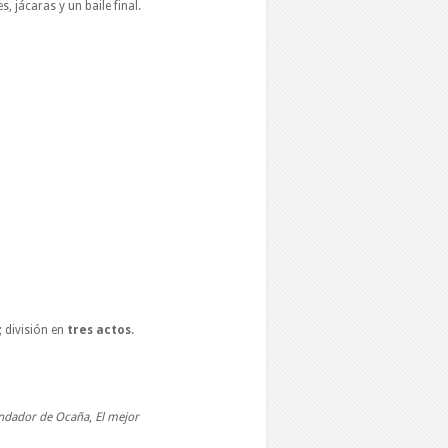
s, jácaras y un baile final.
 división en
tres actos
.
endador de Ocaña
,
El mejor