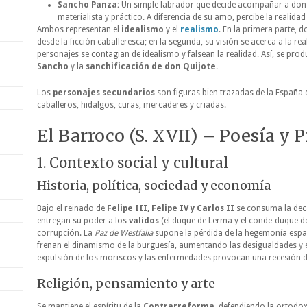
Sancho Panza:
Un simple labrador que decide acompañar a don 
materialista y práctico. A diferencia de su amo, percibe la realidad
Ambos representan el
idealismo
y el
realismo
. En la primera parte, d
desde la ficción caballeresca; en la segunda, su visión se acerca a la re
personajes se contagian de idealismo y falsean la realidad. Así, se prod
Sancho
y la
sanchificación de don Quijote
.
Los
personajes secundarios
son figuras bien trazadas de la España
caballeros, hidalgos, curas, mercaderes y criadas.
El Barroco (S. XVII) – Poesía y 
1. Contexto social y cultural
Historia, política, sociedad y economía
Bajo el reinado de
Felipe III, Felipe IV y Carlos II
se consuma la deca
entregan su poder a los
validos
(el duque de Lerma y el conde-duque de 
corrupción. La
Paz de Westfalia
supone la pérdida de la hegemonía españ
frenan el dinamismo de la burguesía, aumentando las desigualdades y e
expulsión de los moriscos y las enfermedades provocan una recesión d
Religión, pensamiento y arte
Se mantiene el espíritu de la
Contrarreforma
, defendiendo la ortodoxi