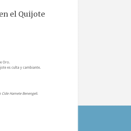
en el Quijote
de Oro.
jote es culta y cambiante.
de
Cide Hamete Benengeli
.