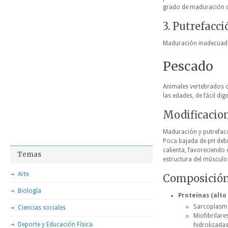
grado de maduración de 
3. Putrefacci
Maduración inadecuad
Pescado
Animales vertebrados c
las edades, de fácil di
Modificacio
Maduración y putrefacc
Poca bajada de pH debid
calienta, favoreciendo
Temas
estructura del músculo
Arte
Composició
Biología
Proteínas (alto 
Sarcoplasmá
Ciencias sociales
Miofibrilare
Deporte y Educación Física
hidrolizadas