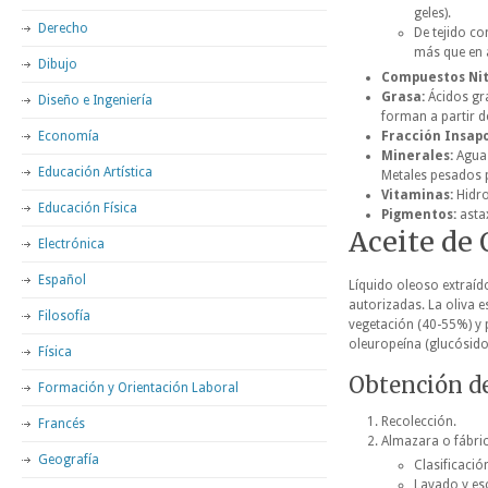
geles).
Derecho
De tejido co
más que en a
Dibujo
Compuestos Ni
Grasa:
Ácidos gra
Diseño e Ingeniería
forman a partir de
Economía
Fracción Insapo
Minerales:
Agua 
Educación Artística
Metales pesados 
Vitaminas:
Hidro
Educación Física
Pigmentos:
astax
Aceite de 
Electrónica
Español
Líquido oleoso extraíd
autorizadas. La oliva e
Filosofía
vegetación (40-55%) y 
oleuropeína (glucósido
Física
Obtención de
Formación y Orientación Laboral
Recolección.
Francés
Almazara o fábric
Geografía
Clasificació
Lavado y es