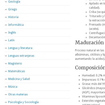
Geología
Apilado en t
calidad).
Griego
Criba (se quit
Triturado y 
Historia
la extracción
Prensado (me
Informática
(aceite).
Inglés
Centrifugaci
Decantación 
Latín
Maduración
Lengua y literatura
Proceso natural en las 
albúminas, citólisis y l
Lenguas extranjeras
aumentando la acidez). 
Magisterio
Composición 
Matemáticas
Humedad: 0.2% 
Medicina y Salud
Impurezas: 0.1%
Grasa: más del 99
Música
Glicéridos (mayor
(AGPI, mayoritario
Otras materias
Vitaminas liposolu
Esteroles vegetal
Psicología y Sociología