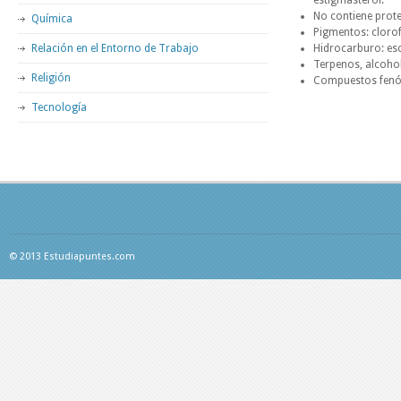
estigmasterol.
No contiene prote
Química
Pigmentos: clorofi
Relación en el Entorno de Trabajo
Hidrocarburo: esc
Terpenos, alcohol
Religión
Compuestos fenóli
Tecnología
© 2013 Estudiapuntes.com