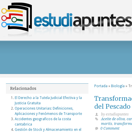
Portada
»
Biología
»
Tr
Relacionados
Transformac
El Derecho a la Tutela Judicial Efectiva y la
Justicia Gratuita
del Pescado 
Operaciones Unitarias: Definiciones,
Aplicaciones y Fenómenos de Transporte
by estudiapuntes
Accidentes geograficos de la costa
Aceite de oliva
,
ca
mortis
,
transform
cantabrica
0 Comment
Gestión de Stock y Almacenamiento en el