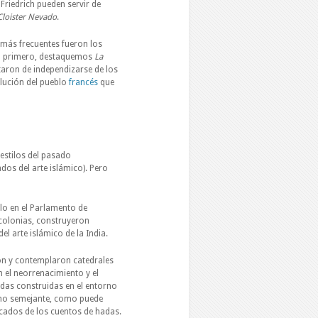
Friedrich pueden servir de
Cloister Nevado
.
 más frecuentes fueron los
el primero, destaquemos
La
taron de independizarse de los
olución del pueblo
francés
que
 estilos del pasado
os del arte islámico). Pero
ilo en el Parlamento de
s colonias, construyeron
el arte islámico de la India.
ron y contemplaron catedrales
n el neorrenacimiento y el
endas construidas en el entorno
smo semejante, como puede
sacados de los cuentos de hadas.