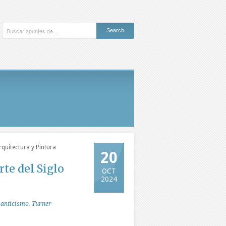
rquitectura y Pintura
20
te del Siglo
OCT
2024
anticismo
,
Turner