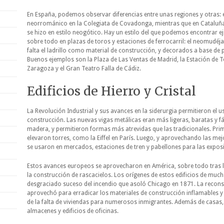
En España, podemos observar diferencias entre unas regiones y otras: e
neorrománico en la Colegiata de Covadonga, mientras que en Cataluña,
se hizo en estilo neogótico. Hay un estilo del que podemos encontrar e
sobre todo en plazas de toros y estaciones de ferrocarril: el neomudéja
falta el ladrillo como material de construcción, y decorados a base de
Buenos ejemplos son la Plaza de Las Ventas de Madrid, la Estación de To
Zaragoza y el Gran Teatro Falla de Cádiz.
Edificios de Hierro y Cristal
La Revolución Industrial y sus avances en la siderurgia permitieron el 
construcción. Las nuevas vigas metálicas eran más ligeras, baratas y fá
madera, y permitieron formas más atrevidas que las tradicionales. Prim
elevaron torres, como la Eiffel en París. Luego, y aprovechando las mej
se usaron en mercados, estaciones de tren y pabellones para las exposi
Estos avances europeos se aprovecharon en América, sobre todo tras l
la construcción de rascacielos. Los orígenes de estos edificios de much
desgraciado suceso del incendio que asoló Chicago en 1871. La reconst
aprovechó para erradicar los materiales de construcción inflamables y 
de la falta de viviendas para numerosos inmigrantes. Además de casas,
almacenes y edificios de oficinas.