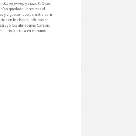
Le Baron Jenney
y
Louis Sullivan
,
ían quedado libres tras el
s y viguetas, que permitía abrir
cios en los bajos, oficinas en
construyó los almacenes Carson,
e la arquitectura en el mundo.