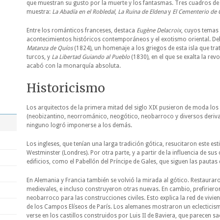
que muestran su gusto por la muerte y los fantasmas. Tres cuadros de 
muestra:
La Abadía en el Robledal
,
La Ruina de Eldena
y
El Cementerio de 
Entre los románticos franceses, destaca
Eugène Delacroix
, cuyos temas
acontecimientos históricos contemporáneos y el exotismo oriental. D
Matanza de Quíos
(1824), un homenaje a los griegos de esta isla que tra
turcos, y
La Libertad Guiando al Pueblo
(1830), en el que se exalta la rev
acabó con la monarquía absoluta.
Historicismo
Los arquitectos de la primera mitad del siglo XIX pusieron de moda los
(neobizantino, neorrománico, neogótico, neobarroco y diversos derivad
ninguno logró imponerse a los demás.
Los ingleses, que tenían una larga tradición gótica, resucitaron este est
Westminster (Londres). Por otra parte, y a partir de la influencia de su
edificios, como el Pabellón del Príncipe de Gales, que siguen las pautas d
En Alemania y Francia también se volvió la mirada al gótico. Restaura
medievales, e incluso construyeron otras nuevas. En cambio, prefiriero
neobarroco para las construcciones civiles. Esto explica la red de vivi
de los Campos Elíseos de París. Los alemanes mostraron un eclectici
verse en los castillos construidos por Luis II de Baviera, que parecen 