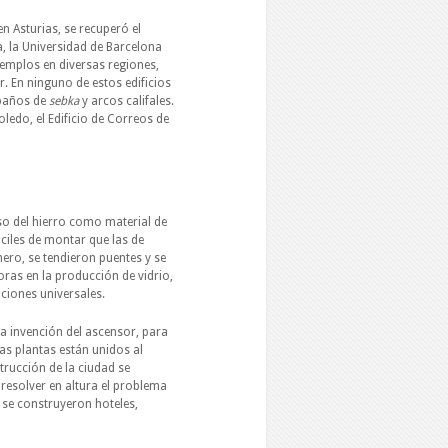
n Asturias, se recuperó el
 la Universidad de Barcelona
jemplos en diversas regiones,
r. En ninguno de estos edificios
 paños de
sebka
y arcos califales.
ledo, el Edificio de Correos de
uso del hierro como material de
ciles de montar que las de
ero, se tendieron puentes y se
oras en la producción de vidrio,
ciones universales.
a invención del ascensor, para
as plantas están unidos al
rucción de la ciudad se
resolver en altura el problema
 se construyeron hoteles,