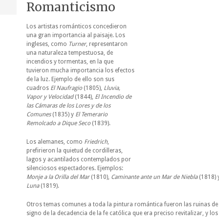
Romanticismo
Los artistas románticos concedieron
una gran importancia al paisaje. Los
ingleses, como
Turner
, representaron
una naturaleza tempestuosa, de
incendios y tormentas, en la que
tuvieron mucha importancia los efectos
de la luz. Ejemplo de ello son sus
cuadros
El Naufragio
(1805),
Lluvia,
Vapor y Velocidad
(1844),
El Incendio de
las Cámaras de los Lores y de los
Comunes
(1835) y
El Temerario
Remolcado a Dique Seco
(1839).
Los alemanes, como
Friedrich
,
prefirieron la quietud de cordilleras,
lagos y acantilados contemplados por
silenciosos espectadores. Ejemplos:
Monje a la Orilla del Mar
(1810),
Caminante ante un Mar de Niebla
(1818) 
Luna
(1819).
Otros temas comunes a toda la pintura romántica fueron las ruinas de 
signo de la decadencia de la fe católica que era preciso revitalizar, y los