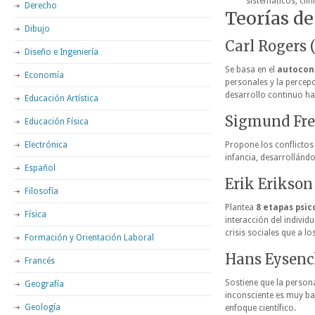
sistemáticos, clíni
Derecho
Teorías de
Dibujo
Carl Rogers
Diseño e Ingeniería
Se basa en el
autocon
Economía
personales y la percepc
desarrollo continuo ha
Educación Artística
Sigmund Fre
Educación Física
Electrónica
Propone los conflictos 
infancia, desarrollánd
Español
Erik Erikson
Filosofía
Plantea
8 etapas psic
Física
interacción del individ
crisis sociales que a l
Formación y Orientación Laboral
Hans Eysenck
Francés
Sostiene que la perso
Geografía
inconsciente es muy ba
Geología
enfoque científico.