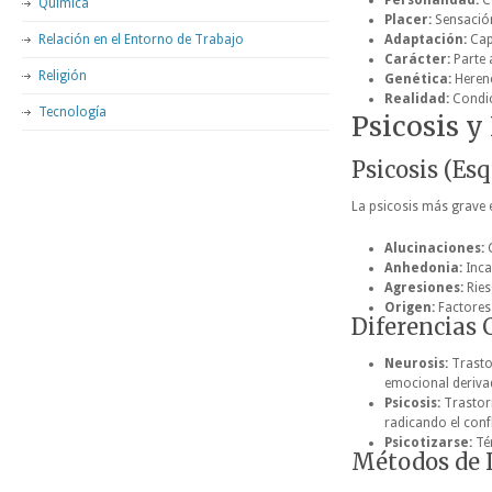
Personalidad:
Co
Química
Placer:
Sensación
Relación en el Entorno de Trabajo
Adaptación:
Cap
Carácter:
Parte 
Religión
Genética:
Herenc
Realidad:
Condic
Tecnología
Psicosis y
Psicosis (Es
La psicosis más grave 
Alucinaciones:
C
Anhedonia:
Inca
Agresiones:
Ries
Origen:
Factores 
Diferencias 
Neurosis:
Trastor
emocional derivad
Psicosis:
Trastorn
radicando el confl
Psicotizarse:
Tér
Métodos de 