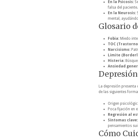
En la Psicosis:
Se
falsa del paciente.
En la Neurosis:
S
mental, ayudándol
Glosario d
Fobia:
Miedo inten
TOC (Trastorno
Narcisismo:
Patr
Límite (Borderl
Histeria:
Búsqued
Ansiedad gener
Depresión
La depresión present
de las siguientes forma
Origen psicológic
Poca fijación en 
Regresión al es
Síntomas clave:
pensamientos sui
Cómo Cuid