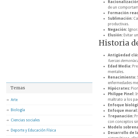
Racionalización
de un comportam
Formación reac
Sublimación:
Can
productivas.
Negación:
Ignora
Elusión:
Evitar un
Historia d
Antigüedad clás
fuerzas demoníac
Edad Media:
Pre
mentales.
Renacimiento:
S
enfermedades men
Temas
Hipócrates:
Pion
Philippe Pinel:
Im
maltrato a los pa
Arte
Enfoque biológi
Biología
Enfoque moral:
Trepanación:
Pr
Ciencias sociales
con conceptos sim
Modelo sobrena
Deporte y Educación Física
Desarrollo de l