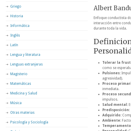
Griego
Albert Band
Historia
Enfoque conductista d
interacción entre condu
Informática
durante toda la vida.
Inglés
Definicio
Latín
Personali
Lengua y literatura
Tolerar la frus
Lenguas extranjeras
como se esperaba
Pulsiones:
Impuls
Magisterio
agresividad).
Matemáticas
Proceso primari
inmediata.
Medicina y Salud
Proceso secund
impulsos.
Música
Salud mental:
E
Predisposición:
Otras materias
Adquirido:
Compo
Ambiente:
Factor
Psicología y Sociología
Temperamento