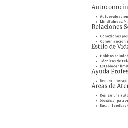
Autoconoci
Autoevaluación
Mindfulness:
Med
Relaciones S
Conexiones posi
Comunicación a
Estilo de Vid
Hábitos saludab
Técnicas de rel
Establecer lími
Ayuda Profe
Recurrir a
terapi
Áreas de Ate
Realizar una
aut
Identificar
patro
Buscar
feedback