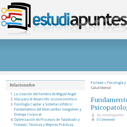
Portada
»
Psicología y
Relacionados
Salud Mental
La creación del hombre de Miguel Ángel
Fundamentos
Vías para el desarrollo socioeconómico
Fisiología Capilar y Sistema Linfático:
Psicopatolo
Fundamentos del Intercambio Sanguíneo y
Drenaje Corporal
by estudiapuntes
Optimización de Procesos de Taladrado y
0 Comment
Fresado: Técnicas y Mejores Prácticas