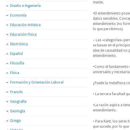
mente.
Diseño e Ingeniería
•El entendimiento pose
Economía
datos sensibles. Conce
entendimiento (no forma
Educación Artística
lo que percibimos).
Educación Física
– Las «categorías» permi
Electrónica
se basan en el principi
idea de causalidad no 
Español
entendimiento.
Filosofía
•Como el fundamento últ
universales y necesarias
Física
Formación y Orientación Laboral
¿Puede la metafísica co
Francés
• La tercera facultad qu
Geografía
•La razón aspira a ten
entendimiento.
Geología
Griego
• Para Kant, los seres
que sucede, por lo que