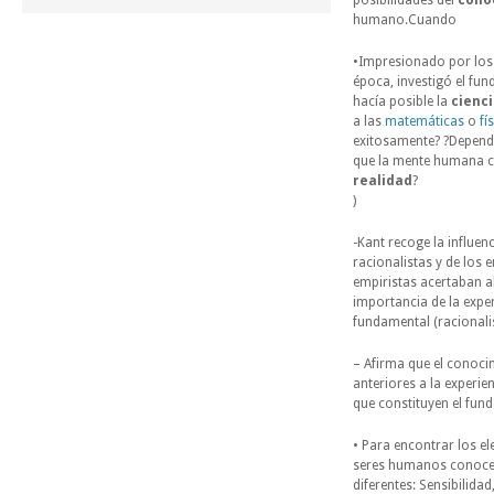
posibilidades del
cono
humano.Cuando
•Impresionado por los
época, investigó el fu
hacía posible la
cienc
a las
matemáticas
o
fí
exitosamente? ?Depend
que la mente humana c
realidad
?
)
-Kant recoge la influenc
racionalistas y de los 
empiristas acertaban al 
importancia de la expe
fundamental (racionalis
– Afirma que el conoc
anteriores a la experie
que constituyen el fund
• Para encontrar los e
seres humanos conocemo
diferentes: Sensibilidad