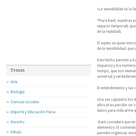
•La sensibilidad es la 
*Para Kant, nuestras 
espacio-temporal), que
de la realidad).
El sujeto es quien intr
de la sensibilidad, que
Este hecho permite a K
(espacio) y los número
Temas
tiempo, que son elemen
universal y verdaderame
Arte
El entendimiento y las 
Biología
Una vez captados los d
Ciencias sociales
ellos (tras percibir un
datos para indicarme 
Deporte y Educación Física
Derecho
-Kant considera que en
elementos: El contenido
Dibujo
permite organizar esos 