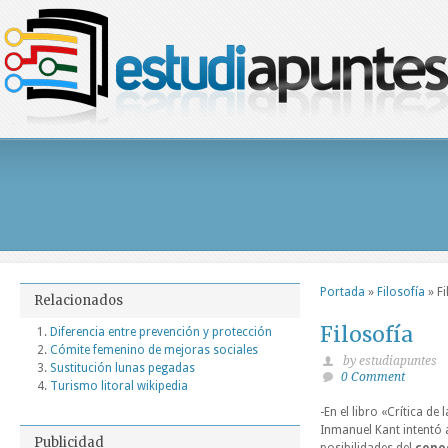
Portada
»
Filosofía
»
Fi
Relacionados
Filosofía
Diferencia entre prevención y protección
Cómite femenino de mejoras sociales
by estudiapuntes
Sustitución lunas pegadas
0 Comment
Turismo litoral wikipedia
-En el libro «Crítica de 
Inmanuel Kant intentó 
Publicidad