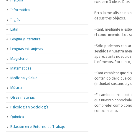
Historia
existe en 3 ideas: Dios
Informática
Pero la metafísica no 
de sus tres objetos.
Inglés
Latín
•Kant, mediante el estud
el conocimiento. Los s
Lengua y literatura
•Sólo podemos captar l
Lenguas extranjeras
sentidos y nuestra ment
aparece ante nosotros.
Magisterio
fenómenos. Por tanto, 
Matemáticas
•Kant establece que el 
Medicina y Salud
contenido de lo que co
(incluidad sustancia y 
Música
•El cambio introducido
Otras materias
que nuestro conocimien
compreder como conoce
Psicología y Sociología
conocimiento.
Química
Relación en el Entorno de Trabajo