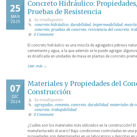
Concreto Hidráulico: Propiedades,
25
Pruebas de Resistencia
MAR
by estudiapuntes
2025
concreto hidráulico
,
durabilidad
,
impermeabilidad
,
mezcla
concreto
,
pruebas de concreto
,
resistencia del concreto
,
tra
0 Comment
El concreto hidráulico es una mezcla de agregados pétreos natura
cementante y agua, a la que además se le puede agregar algunos
es dosificada en unidades de masa en plantas de concreto preme
Leer más →
Materiales y Propiedades del Conc
07
Construcción
DIC
by estudiapuntes
2024
agregados
,
cemento
,
concreto
,
durabilidad
,
materiales de 
concreto
,
trabajabilidad
0 Comment
¿Cuáles son los materiales más utilizados en la construcción? El
manufacturado el acero? Bajo condiciones controladas en una pl
propiedades son determinadas en un laboratorio y descritas en un