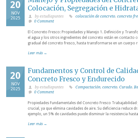
20
Colocación, Segregación e Hidrat
NOV
by estudiapuntes
colocación de concreto
,
concreto fr
2025
0 Comment
El Concreto Fresco: Propiedades y Manejo 1. Definición y Trans
el agua y los otros ingredientes del concreto están en contacto 
gradual del concreto fresco, hasta transformarse en un cuerpo r
Leer más →
Fundamentos y Control de Calidad
20
Concreto Fresco y Endurecido
NOV
by estudiapuntes
Compactación
,
concreto
,
Curado
,
Re
2025
0 Comment
Propiedades Fundamentales del Concreto Fresco Trabajabilida
crucial, ya que elimina cavidades de aire. Su deficiencia reduce d
ejemplo, un 5% de cavidades puede disminuir la resistencia hast
Leer más →