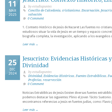
11
by estudiapuntes
MAR
Concilio de Calcedonia
,
cristianismo
,
Encarnación
,
Jesucris
2025
salvación
0 Comment
1. Contexto Histórico de Jesús de Nazaret Las fuentes no cristian
estudiosos situar la vida de Jesús en un tiempo y espacio concreto
biografía completa, la investigación, aplicando a los evangelios c
Leer más →
Jesucristo: Evidencias Históricas 
25
Divinidad
DIC
by estudiapuntes
2024
Divinidad
,
Evidencias Históricas
,
Fuentes Extrabíblicas
,
Fu
Profecías
,
resurrección
0 Comment
Noticias Extrabíblicas de Jesús Existen diversas fuentes extrabíbli
podemos destacar las siguientes: Plinio el Joven Tácito Suetoni
encontramos referencias a Jesús en fuentes judías, como: Flavio 
Leer más →