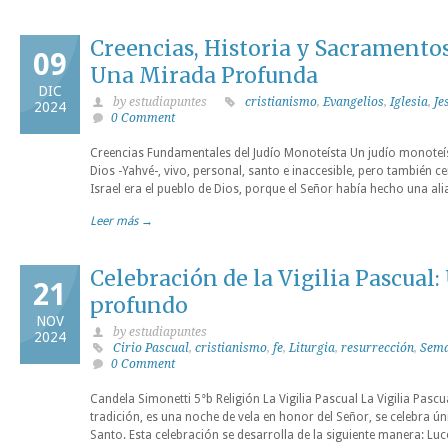
Creencias, Historia y Sacramentos
09
Una Mirada Profunda
DIC
by estudiapuntes
cristianismo
,
Evangelios
,
Iglesia
,
Je
2024
0 Comment
Creencias Fundamentales del Judío Monoteísta Un judío monoteíst
Dios -Yahvé-, vivo, personal, santo e inaccesible, pero también c
Israel era el pueblo de Dios, porque el Señor había hecho una ali
Leer más →
Celebración de la Vigilia Pascual:
21
profundo
NOV
by estudiapuntes
2024
Cirio Pascual
,
cristianismo
,
fe
,
Liturgia
,
resurrección
,
Sema
0 Comment
Candela Simonetti 5°b Religión La Vigilia Pascual La Vigilia Pasc
tradición, es una noche de vela en honor del Señor, se celebra 
Santo. Esta celebración se desarrolla de la siguiente manera: 