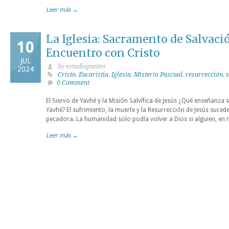
Leer más →
La Iglesia: Sacramento de Salvaci
10
Encuentro con Cristo
JUL
by estudiapuntes
2024
Cristo
,
Eucaristía
,
Iglesia
,
Misterio Pascual
,
resurrección
,
0 Comment
El Siervo de Yavhé y la Misión Salvífica de Jesús ¿Qué enseñanza 
Yavhé? El sufrimiento, la muerte y la Resurrección de Jesús suc
pecadora. La humanidad solo podía volver a Dios si alguien, en
Leer más →