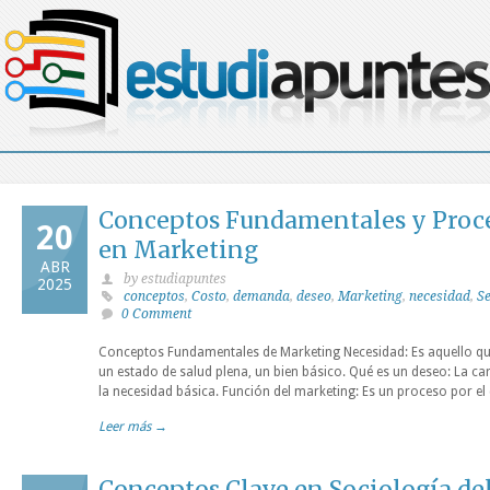
Conceptos Fundamentales y Proce
20
en Marketing
ABR
by estudiapuntes
2025
conceptos
,
Costo
,
demanda
,
deseo
,
Marketing
,
necesidad
,
S
0 Comment
Conceptos Fundamentales de Marketing Necesidad: Es aquello que 
un estado de salud plena, un bien básico. Qué es un deseo: La car
la necesidad básica. Función del marketing: Es un proceso por el 
Leer más →
Conceptos Clave en Sociología de