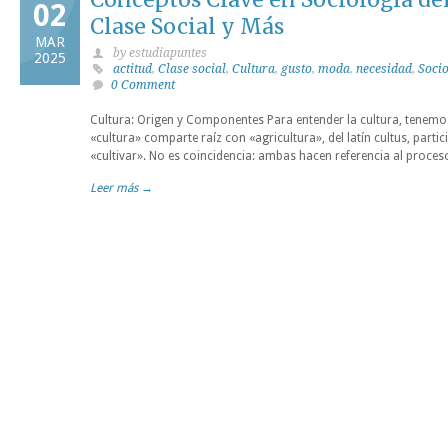
02
Clase Social y Más
MAR
by estudiapuntes
2025
actitud
,
Clase social
,
Cultura
,
gusto
,
moda
,
necesidad
,
Soci
0 Comment
Cultura: Origen y Componentes Para entender la cultura, tenemo
«cultura» comparte raíz con «agricultura», del latín cultus, partici
«cultivar». No es coincidencia: ambas hacen referencia al proceso
Leer más →