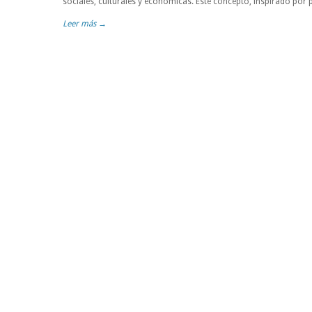
sociales, culturales y económicas. Este concepto, inspirado por
Leer más →