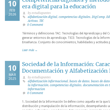
10
era digital para la educación
FEB
by estudiapuntes
2026
alfabetización digital
,
competencias digitales
,
DigComp
,
Ed
Activas
,
TIC
0 Comment
Términos y definiciones TAC: Tecnologías del Aprendizaje y del
generar entornos de aprendizaje. TICE: Tecnologías de la Inform
Enseñanza. Conjunto de conocimientos, habilidades y actitudes p
Leer más →
Sociedad de la Información: Caract
10
Documentación y Alfabetización 
MAR
by estudiapuntes
2025
alfabetización informacional
,
bases de datos
,
bases de dato
la información
,
competencias digitales
,
documentación en t
informacion
0 Comment
1. Sociedad de la Información Se define como aquella en la que la
distribución y manipulación de la información, desempeñando un