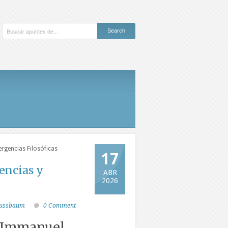
ergencias Filosóficas
17
encias y
ABR
2026
ussbaum
0 Comment
e Immanuel