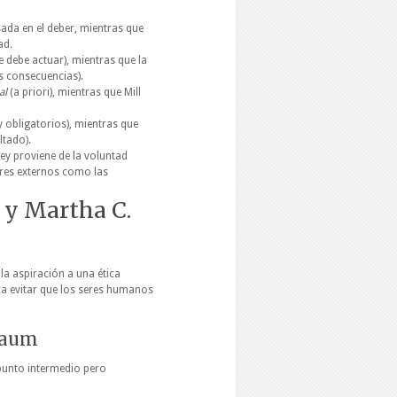
ada en el deber, mientras que
ad.
 debe actuar), mientras que la
s consecuencias).
al
(a priori), mientras que Mill
y obligatorios), mientras que
ltado).
ley proviene de la voluntad
res externos como las
l y Martha C.
a aspiración a una ética
sca evitar que los seres humanos
sbaum
 punto intermedio pero