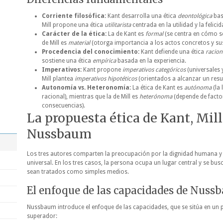
Corriente filosófica:
Kant desarrolla una ética
deontológica
bas
Mill propone una ética
utilitarista
centrada en la utilidad y la felicid
Carácter de la ética:
La de Kant es
formal
(se centra en cómo se
de Mill es
material
(otorga importancia a los actos concretos y su
Procedencia del conocimiento:
Kant defiende una ética
racion
sostiene una ética
empírica
basada en la experiencia.
Imperativos:
Kant propone
imperativos categóricos
(universales 
Mill plantea
imperativos hipotéticos
(orientados a alcanzar un resu
Autonomía vs. Heteronomía:
La ética de Kant es
autónoma
(la 
racional), mientras que la de Mill es
heterónoma
(depende de facto
consecuencias).
La propuesta ética de Kant, Mil
Nussbaum
Los tres autores comparten la preocupación por la dignidad humana y l
universal. En los tres casos, la persona ocupa un lugar central y se bu
sean tratados como simples medios.
El enfoque de las capacidades de Nus
Nussbaum introduce el enfoque de las capacidades, que se sitúa en un
superador: