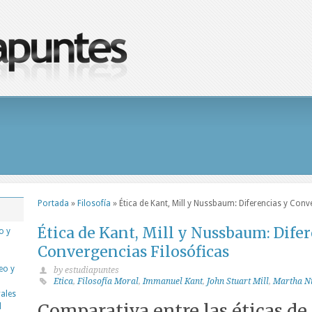
Portada
»
Filosofía
»
Ética de Kant, Mill y Nussbaum: Diferencias y Conv
Ética de Kant, Mill y Nussbaum: Difer
o y
Convergencias Filosóficas
eo y
by estudiapuntes
Etica
,
Filosofía Moral
,
Immanuel Kant
,
John Stuart Mill
,
Martha N
rales
Comparativa entre las éticas d
l