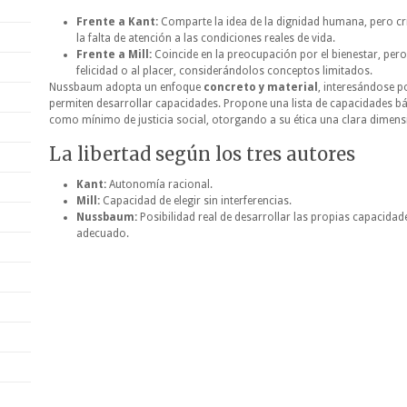
Frente a Kant:
Comparte la idea de la dignidad humana, pero cr
la falta de atención a las condiciones reales de vida.
Frente a Mill:
Coincide en la preocupación por el bienestar, pero 
felicidad o al placer, considerándolos conceptos limitados.
Nussbaum adopta un enfoque
concreto y material
, interesándose p
permiten desarrollar capacidades. Propone una lista de capacidades b
como mínimo de justicia social, otorgando a su ética una clara dimensi
La libertad según los tres autores
Kant:
Autonomía racional.
Mill:
Capacidad de elegir sin interferencias.
Nussbaum:
Posibilidad real de desarrollar las propias capacidad
adecuado.