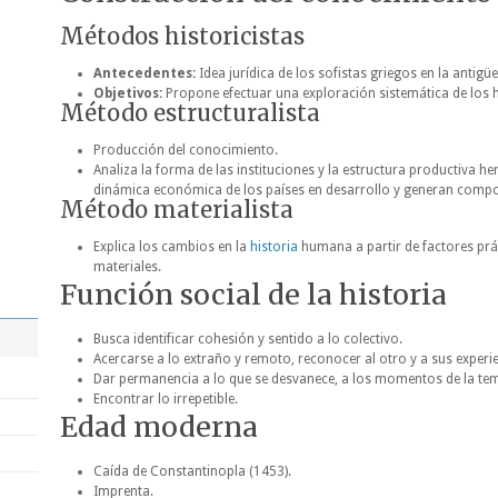
Métodos historicistas
Antecedentes:
Idea jurídica de los sofistas griegos en la antigü
Objetivos:
Propone efectuar una exploración sistemática de los 
Método estructuralista
Producción del conocimiento.
Analiza la forma de las instituciones y la estructura productiva h
dinámica económica de los países en desarrollo y generan compo
Método materialista
Explica los cambios en la
historia
humana a partir de factores prá
materiales.
Función social de la historia
Busca identificar cohesión y sentido a lo colectivo.
Acercarse a lo extraño y remoto, reconocer al otro y a sus experie
Dar permanencia a lo que se desvanece, a los momentos de la te
Encontrar lo irrepetible.
Edad moderna
Caída de Constantinopla (1453).
Imprenta.