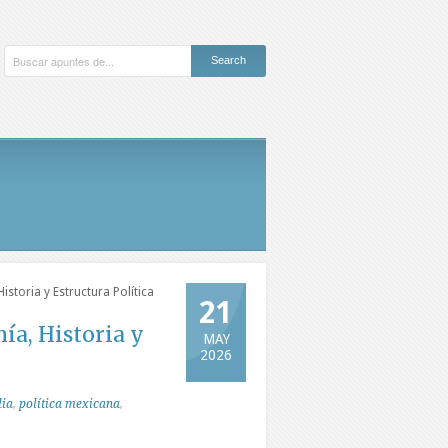
toria y Estructura Política
21
a, Historia y
MAY
2026
lia
,
política mexicana
,