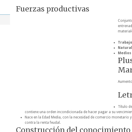
Fuerzas productivas
Conjunt
entrenad
material
Trabajo
Natural
Medios 
Plu
Ma
Aumento 
Let
Título d
contiene una orden incondicionada de hacer pagar a su vencimien
Nace en la Edad Media, con la necesidad de comercio monetario y
contra la renta feudal.
Construcción del conocimiento