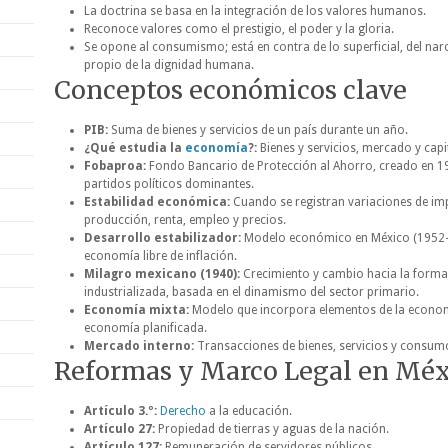
La doctrina se basa en la integración de los valores humanos.
Reconoce valores como el prestigio, el poder y la gloria.
Se opone al consumismo; está en contra de lo superficial, del nar
propio de la dignidad humana.
Conceptos económicos clave
PIB:
Suma de bienes y servicios de un país durante un año.
¿Qué estudia la
economía
?:
Bienes y servicios, mercado y capi
Fobaproa:
Fondo Bancario de Protección al Ahorro, creado en 1
partidos políticos dominantes.
Estabilidad económica:
Cuando se registran variaciones de imp
producción, renta, empleo y precios.
Desarrollo estabilizador:
Modelo económico en México (1952-
economía libre de inflación.
Milagro mexicano (1940):
Crecimiento y cambio hacia la form
industrializada, basada en el dinamismo del sector primario.
Economía mixta:
Modelo que incorpora elementos de la economí
economía planificada.
Mercado interno:
Transacciones de bienes, servicios y consumo 
Reformas y Marco Legal en Méx
Artículo 3.º:
Derecho
a la educación.
Artículo 27:
Propiedad de tierras y aguas de la nación.
Artículo 127:
Remuneración de servidores públicos.