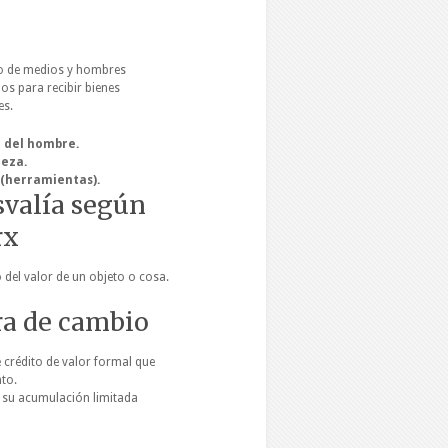
o de medios y hombres
os para recibir bienes
es.
 del hombre.
eza.
(herramientas).
svalía según
rx
del valor de un objeto o cosa.
ra de cambio
e crédito de valor formal que
to.
 su acumulación limitada