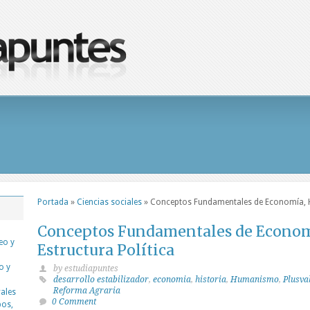
Portada
»
Ciencias sociales
»
Conceptos Fundamentales de Economía, His
Conceptos Fundamentales de Economí
eo y
Estructura Política
o y
by estudiapuntes
desarrollo estabilizador
,
economia
,
historia
,
Humanismo
,
Plusva
Reforma Agraria
rales
0 Comment
pos,