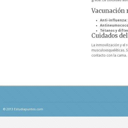
grasa. La obesidad aume
Vacunación
Anti-influenza:
Antineumococo
Tétanos y difter
Cuidados del
La inmovilización y el
musculoesqueléticas. S
contacto con la cama.
© 2013 Estudiapuntes.com