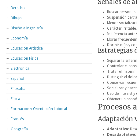
Señales de a
Derecho
Buscar personas c
Suspensión de tr
Dibujo
Menor socializaci
Diseño e Ingeniería
Carácter irritable.
Indiferencia ante
Economía
Llorar frecuentem
Dormir más y co
Educación Artística
Estrategias 
Educación Física
Separar la enferm
Controlar el con
Electrónica
Tratar el insomni
Distinguir el dolo
Español
Conservar recuerd
Socializar y hace
Filosofía
Uso de internet y e
Física
Obtener un propós
Procesos 
Formación y Orientación Laboral
Adaptación 
Francés
Geografía
Adaptativo:
Desc
Desadaptativo: