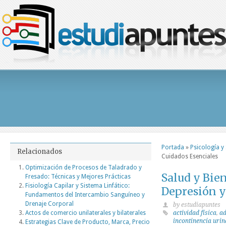
Portada
»
Psicología y
Relacionados
Cuidados Esenciales
Optimización de Procesos de Taladrado y
Salud y Bien
Fresado: Técnicas y Mejores Prácticas
Fisiología Capilar y Sistema Linfático:
Depresión y
Fundamentos del Intercambio Sanguíneo y
Drenaje Corporal
by estudiapuntes
Actos de comercio unilaterales y bilaterales
actividad física
,
ad
incontinencia urin
Estrategias Clave de Producto, Marca, Precio