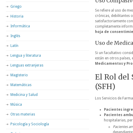
Uso Compasiv
Griego
Se refiere al uso de m
crónicas, debilitantes 
Historia
satisfactoriamente con
Informática
completamente informad
hoja de consentimi
Inglés
Uso de Medic
Latín
Si un facultativo cons
Lengua y literatura
están en otros países, 
Medicamentos y Pro
Lenguas extranjeras
El Rol del
Magisterio
(SFH)
Matemáticas
Medicina y Salud
Los Servicios de Farmac
Música
Pacientes ingr
Otras materias
Pacientes ambu
hospitalarias, pe
Psicología y Sociología
Pacientes am
dependientes