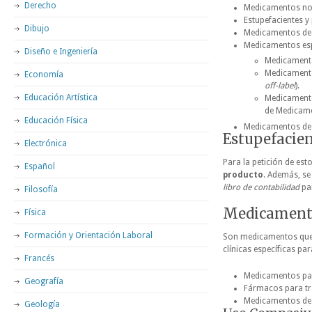
Derecho
Medicamentos no 
Estupefacientes y
Dibujo
Medicamentos de 
Medicamentos esp
Diseño e Ingeniería
Medicament
Medicamentos
Economía
off-label
).
Educación Artística
Medicamento
de Medicame
Educación Física
Medicamentos de 
Estupefacien
Electrónica
Para la petición de es
Español
producto
. Además, se
libro de contabilidad
par
Filosofía
Medicamento
Física
Formación y Orientación Laboral
Son medicamentos que 
clínicas específicas pa
Francés
Medicamentos par
Geografía
Fármacos para tra
Medicamentos de 
Geología