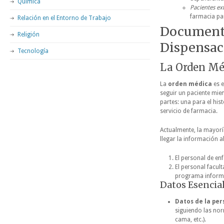
Química
Pacientes ex
farmacia par
Relación en el Entorno de Trabajo
Documento
Religión
Dispensac
Tecnología
La Orden Mé
La
orden médica
es e
seguir un paciente mien
partes: una para el his
servicio de farmacia.
Actualmente, la mayorí
llegar la información a
El personal de en
El personal facu
programa inform
Datos Esencia
Datos de la per
siguiendo las no
cama, etc.).