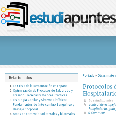
Portada
»
Otras mater
Relacionados
Protocolos 
La Crisis de la Restauración en España
Optimización de Procesos de Taladrado y
Hospitalari
Fresado: Técnicas y Mejores Prácticas
Fisiología Capilar y Sistema Linfático:
by estudiapuntes
Fundamentos del Intercambio Sanguíneo y
control de estupef
hospitalaria
,
guía
Drenaje Corporal
0 Comment
Actos de comercio unilaterales y bilaterales