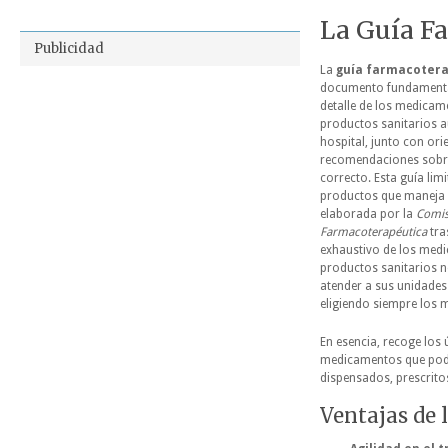
La Guía F
Publicidad
La
guía farmacotera
documento fundamental
detalle de los medicam
productos sanitarios a
hospital, junto con ori
recomendaciones sobr
correcto. Esta guía limi
productos que maneja e
elaborada por la
Comis
Farmacoterapéutica
tra
exhaustivo de los med
productos sanitarios n
atender a sus unidades 
eligiendo
siempre los 
En esencia, recoge los 
medicamentos que pod
dispensados, prescrito
Ventajas de 