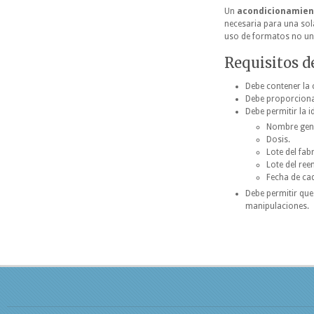
Un
acondicionamient
necesaria para una sola
uso de formatos no uni
Requisitos d
Debe contener la
Debe proporciona
Debe permitir la 
Nombre gené
Dosis.
Lote del fab
Lote del ree
Fecha de ca
Debe permitir que
manipulaciones.