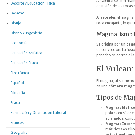
Al calentarse en el man
Deporte y Educación Física
de fusión de las rocas
Derecho
Al ascender, el magma 
roca encajante, lo que
Dibujo
Magmatismo In
Diseño e Ingeniería
Economía
Se origina por un
pena
de convección. La fusió
Educación Artística
penacho se acerca a la 
Educación Física
El Vulcan
Electrónica
El magma, al ser menos
Español
en una
cámara magm
Filosofía
Tipos de Mag
Física
Magmas Máficos
Formación y Orientación Laboral
pobres en sílice y
aplanados, cono
Francés
Magmas Interme
más ricos en síli
Geografía
estratovolcane