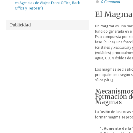
0 Comment
en Agencias de Viajes: Front Office, Back
Office y Tesorería
El Magmat
Publicidad
Un
magma
es una mas
fundido generada en el i
Está compuesta por roc
fase líquida), una fracc
(cristales y
xenolitos
) y
(volátiles), principalm
agua, CO₂ y óxidos de 
Los magmas se clasifi
principalmente según s
sílice (SiO₂).
Mecanismos
Formación d
Magmas
La fusión de las rocas 
formar magma se prod
Aumento de la 