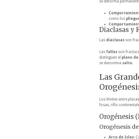
se deforma permanent
Comportamiento
como los
pliegu
Comportamiento
Diaclasas y F
Las
diaclasas
son frac
Las
fallas
son fractura
distinguen el
plano de 
se denomina
salto
.
Las Grande
Orogénesi
Los límites entre placa
fosas, rifts continental
Orogénesis 
Orogénesis d
Arco de Islas:
Co