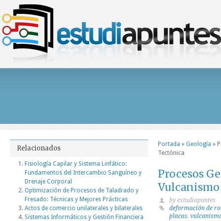
Portada
»
Geología
»
P
Relacionados
Tectónica
Fisiología Capilar y Sistema Linfático:
Procesos Ge
Fundamentos del Intercambio Sanguíneo y
Drenaje Corporal
Vulcanismo
Optimización de Procesos de Taladrado y
Fresado: Técnicas y Mejores Prácticas
by estudiapuntes
Actos de comercio unilaterales y bilaterales
deformación de ro
placas
,
vulcanism
Sistemas Informáticos y Gestión Financiera