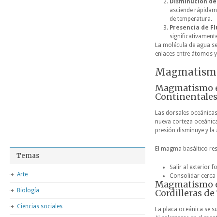
Disminución de 
asciende rápidame
de temperatura.
Presencia de Flu
significativamente
La molécula de agua se
enlaces entre átomos y f
Magmatismo 
Magmatismo en
Continentales
Las dorsales oceánica
nueva corteza oceánica,
presión disminuye y la
El magma basáltico res
Temas
Salir al exterior
Arte
Consolidar cerca 
Magmatismo en
Biología
Cordilleras de
Ciencias sociales
La placa oceánica se su