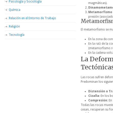
Psicología y Sociología
magmáticas).
Dinamometamo
Química
Metamorfismo 
presión (asociado
Relación en el Entorno de Trabajo
Metamorfism
Religión
El metamorfismo se man
Tecnología
En la zona de con
En la raíz de la 
(metamorfismo re
En la cadena volc
La Deform
Tectónica
Las rocas sufren defor
Predominan los siguie
Distensión o Tr
Cizalla:
En los b
Compresión:
En 
Todas las rocas muestr
cesan, recuperan su fo