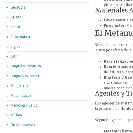
piroclastos. Libe
Geología
Materiales A
Griego
Lavas:
Materiales
Piroclastos:
Mate
Historia
El Metam
Informática
Se entiende por metamo
Inglés
Tierra por efecto de la 
Latín
Recristalizació
Lengua y literatura
Reorientación d
del esfuerzo, dan
Lenguas extranjeras
Blastesis o Ne
reaccionan con ot
Magisterio
nuevas condicion
Agentes y T
Matemáticas
Los agentes del metam
Medicina y Salud
la presencia de
fluido
Música
Según el agente que pr
Otras materias
Metamorfismo T