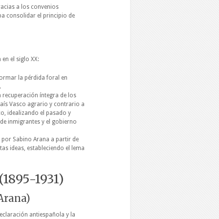
racias a los convenios
a consolidar el principio de
 en el siglo XX:
ormar la pérdida foral en
.
 recuperación íntegra de los
País Vasco agrario y contrario a
co, idealizando el pasado y
 de inmigrantes y el gobierno
 por Sabino Arana a partir de
tas ideas, estableciendo el lema
(1895-1931)
Arana)
eclaración antiespañola y la