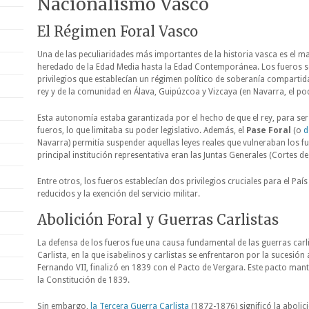
Nacionalismo Vasco
El Régimen Foral Vasco
Una de las peculiaridades más importantes de la historia vasca es el m
heredado de la Edad Media hasta la Edad Contemporánea. Los fueros so
privilegios que establecían un régimen político de soberanía compartid
rey y de la comunidad en Álava, Guipúzcoa y Vizcaya (en Navarra, el po
Esta autonomía estaba garantizada por el hecho de que el rey, para ser
fueros, lo que limitaba su poder legislativo. Además, el
Pase Foral
(o
d
Navarra) permitía suspender aquellas leyes reales que vulneraban los fu
principal institución representativa eran las Juntas Generales (Cortes de
Entre otros, los fueros establecían dos privilegios cruciales para el Pa
reducidos y la exención del servicio militar.
Abolición Foral y Guerras Carlistas
La defensa de los fueros fue una causa fundamental de las guerras carl
Carlista, en la que isabelinos y carlistas se enfrentaron por la sucesión 
Fernando VII, finalizó en 1839 con el Pacto de Vergara. Este pacto mant
la Constitución de 1839.
Sin embargo,
la Tercera Guerra Carlista
(1872-1876) significó la abolici