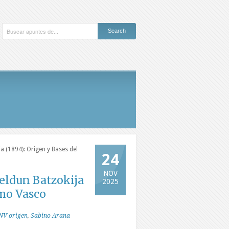
a (1894): Origen y Bases del
24
NOV
eldun Batzokija
2025
smo Vasco
NV origen
,
Sabino Arana