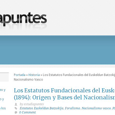
Portada
»
Historia
»
Los Estatutos Fundacionales del Euskeldun Batzokij
Nacionalismo Vasco
Los Estatutos Fundacionales del Eusk
eo y
(1894): Origen y Bases del Nacionali
o y
by estudiapuntes
 los
Estatutos Euskeldun Batzokija
,
Foralismo
,
Nacionalismo vasco
,
P
0 Comment