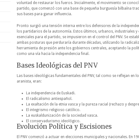
voluntad de restaurar los fueros. Inicialmente, el movimiento se cono
partido, que comenzó con una base de pequeña burguesía bilbaína tradi
sus bases para ganar influencia.
Pronto surgió una tensión interna entre los defensores de la independe
los partidarios de la autonomía. Estos últimos, urbanos, industriales
esenciales para el partido, se impusieron en el control del PNV. Se establ
ambas posturas que perduraría durante décadas, utilizando la radical
herramienta de presión ante los gobiernos centrales, aceptando la pol
como una vía hacia la independencia final.
Bases Ideológicas del PNV
Las bases ideológicas fundamentales del PNV, tal como se reflejan en lo
aranista, eran:
La independencia de Euskadi.
El radicalismo antiespañol.
La exaltación de la etnia vasca y la pureza racial (rechazo y despre
El integrismo religioso católico.
La euskaldunización de la sociedad vasca.
El conservadurismo ideológico.
Evolución Política y Escisiones
El PNV comenzó a actuar en elecciones municipales y nacionales. En 190