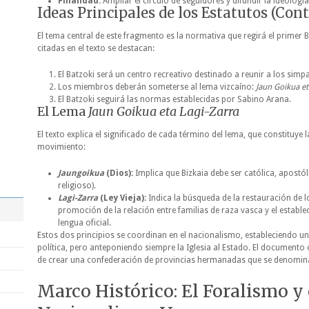
Finalidad:
Ampliar el círculo de seguidores y difundir la ideología
Ideas Principales de los Estatutos (Con
El tema central de este fragmento es la normativa que regirá el primer 
citadas en el texto se destacan:
El Batzoki será un centro recreativo destinado a reunir a los simp
Los miembros deberán someterse al lema vizcaíno:
Jaun Goikua et
El Batzoki seguirá las normas establecidas por Sabino Arana.
El Lema
Jaun Goikua eta Lagi-Zarra
El texto explica el significado de cada término del lema, que constituye 
movimiento:
Jaungoikua
(Dios):
Implica que Bizkaia debe ser católica, apostó
religioso).
Lagi-Zarra
(Ley Vieja):
Indica la búsqueda de la restauración de lo
promoción de la relación entre familias de raza vasca y el establ
lengua oficial.
Estos dos principios se coordinan en el nacionalismo, estableciendo una
política, pero anteponiendo siempre la Iglesia al Estado. El documento
de crear una confederación de provincias hermanadas que se denomin
Marco Histórico: El Foralismo y 