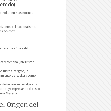
 nacionalista.
tenido)
Batzoki. Entre las normas
atizantes del nacionalismo.
a Lagi-Zarra
.
la base ideológica del
lica y romana (integrismo
s fueros íntegros, la
ecimiento del euskera como
 distinción entre religión y
 concluye expresando el deseo
aría
Euskeria
.
el Origen del