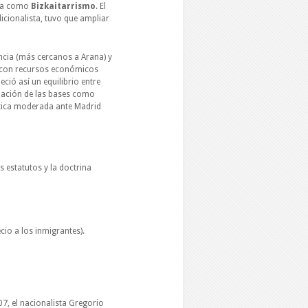
cía como
Bizkaitarrismo
. El
cionalista, tuvo que ampliar
ncia (más cercanos a Arana) y
 y con recursos económicos
eció así un equilibrio entre
ización de las bases como
ítica moderada ante Madrid
s estatutos y la doctrina
cio a los inmigrantes).
7, el nacionalista Gregorio