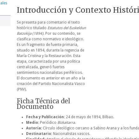
rales
Introducción y Contexto Histór
Se presenta para comentario el texto
histórico titulado
Estatutos del Euskeldun
Batzokija (1894)
. Por su contenido, se
clasifica como normativo e ideológico.
Es un fragmento de fuente primaria,
situado en 1894, durante la regencia de
María Cristina y la Restauración. Esta
etapa, caracterizada por una política
centralizada, generó fuertes
sentimientos nacionalistas periféricos.
El documento es anterior en un año a la
creación del Partido Nacionalista Vasco
(PNV).
Ficha Técnica del
Documento
Fecha y Publicación:
24 de mayo de 1894, Bilbao.
Medio:
Periódico
Bizkaitarra
.
Autoría:
Círculo ideológico cercano a Sabino Arana y a los fund
Destinatario:
Nacionalistas vascos.