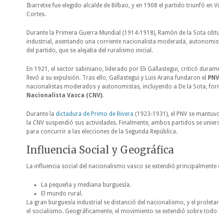
Ibarretxe fue elegido alcalde de Bilbao, y en 1908 el partido triunfó en V
Cortes.
Durante la Primera Guerra Mundial (1914-1918), Ramón de la Sota obtu
industrial, asentando una corriente nacionalista moderada, autonomist
del partido, que se alejaba del ruralismo inicial.
En 1921, el sector sabiniano, liderado por Eli Gallastegui, criticó dura
llevó a su expulsión. Tras ello, Gallastegui y Luis Arana fundaron el
PNV
nacionalistas moderados y autonomistas, incluyendo a De la Sota, fo
Nacionalista Vasca (CNV)
.
Durante la
dictadura de Primo de Rivera
(1923-1931), el PNV se mantuvo
la CNV suspendió sus actividades. Finalmente, ambos partidos se unie
para concurrir a las elecciones de la Segunda República.
Influencia Social y Geográfica
La influencia social del nacionalismo vasco se extendió principalmente 
La pequeña y mediana burguesía.
El mundo rural.
La gran burguesía industrial se distanció del nacionalismo, y el prole
el socialismo. Geográficamente, el movimiento se extendió sobre todo