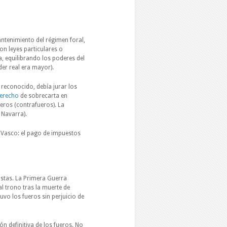
antenimiento del régimen foral,
n leyes particulares o
a, equilibrando los poderes del
der real era mayor).
 reconocido, debía jurar los
erecho
de sobrecarta en
eros (contrafueros). La
 Navarra).
ís Vasco: el pago de impuestos
istas. La Primera Guerra
al trono tras la muerte de
uvo los fueros sin perjuicio de
ón definitiva de los fueros. No