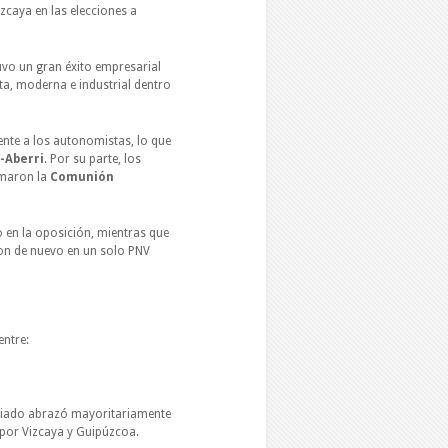
izcaya en las elecciones a
vo un gran éxito empresarial
a, moderna e industrial dentro
mente a los autonomistas, lo que
-Aberri
. Por su parte, los
rmaron la
Comunión
 en la oposición, mientras que
ron de nuevo en un solo PNV
entre:
tariado abrazó mayoritariamente
 por Vizcaya y Guipúzcoa.