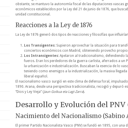
obstante, se mantuvo la autonomía fiscal de las diputaciones vascas g
económicos establecidos por la Ley del 21 de junio de 1876, que buscab
unidad constitucional.
Reacciones a la Ley de 1876
La Ley de 1876 generó dos tipos de reacciones y filosofías que influirían
Los Transigentes:
Supieron aprovechar la situación para transf
conciertos económicos con Madrid, obteniendo provecho propio
Los Intransigentes:
Apelaron al tradicionalismo, defendiendo la
fueros. Eran los perdedores de la guerra carlista, aferrados a un 
la urbanización e industrialización. Buscaban la esencia de lo vas
teniendo como enemigos a la industrialización, la masiva llegada
liberal español.
El nacionalismo vasco surgió en este clima de defensa foral, impulsado
1890. Arana, desde una perspectiva tradicionalista, recogió y depuró es
“Dios y Ley Vieja” (
Jaun Goikua eta Lagi-Zarra
).
Desarrollo y Evolución del PNV 
Nacimiento del Nacionalismo (Sabino 
El primer Partido Nacionalista Vasco (PNV) se fundó en 1895, con una d