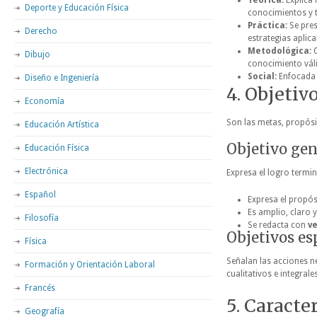
Teórica:
Explica 
Deporte y Educación Física
conocimientos y t
Práctica:
Se pres
Derecho
estrategias aplica
Metodológica:
O
Dibujo
conocimiento váli
Social:
Enfocada 
Diseño e Ingeniería
4. Objetiv
Economía
Son las metas, propósit
Educación Artística
Objetivo gen
Educación Física
Electrónica
Expresa el logro termi
Español
Expresa el propósi
Es amplio, claro y
Filosofía
Se redacta con
ve
Objetivos es
Física
Señalan las acciones n
Formación y Orientación Laboral
cualitativos e integrales
Francés
5. Caracte
Geografía