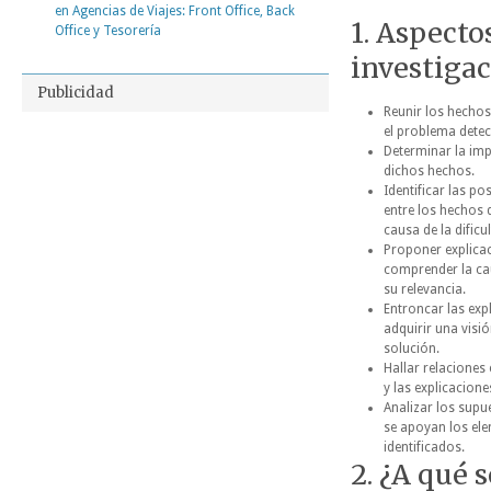
en Agencias de Viajes: Front Office, Back
1. Aspecto
Office y Tesorería
investiga
Publicidad
Reunir los hechos
el problema dete
Determinar la im
dichos hechos.
Identificar las po
entre los hechos 
causa de la dificu
Proponer explica
comprender la ca
su relevancia.
Entroncar las exp
adquirir una visió
solución.
Hallar relaciones
y las explicacione
Analizar los supu
se apoyan
los el
identificados.
2. ¿A qué 