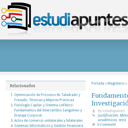
Portada
»
Magisterio
»
Relacionados
Fundamentos
Optimización de Procesos de Taladrado y
Fresado: Técnicas y Mejores Prácticas
Investigaci
Fisiología Capilar y Sistema Linfático:
Fundamentos del Intercambio Sanguíneo y
by estudiapuntes
Drenaje Corporal
justificación
,
Metod
académicos
,
tesis
Actos de comercio unilaterales y bilaterales
0 Comment
Sistemas Informáticos y Gestión Financiera