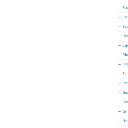
Ec
Edu
Edu
Ele
Esp
Fil
Fís
For
Fra
Geo
Ge
Gri
His