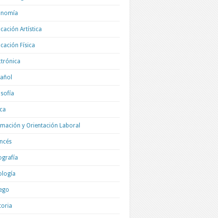
onomía
cación Artística
cación Física
ctrónica
añol
osofía
ica
mación y Orientación Laboral
ncés
grafía
ología
ego
toria