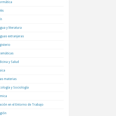
ormática
lés
ín
gua y literatura
guas extranjeras
isterio
temáticas
icina y Salud
sica
as materias
cología y Sociología
ímica
ación en el Entorno de Trabajo
igión