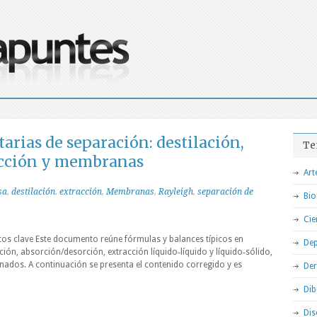
arias de separación: destilación,
Te
acción y membranas
Art
sa
,
destilación
,
extracción
,
Membranas
,
Rayleigh
,
separación de
Bio
Cie
tos clave Este documento reúne fórmulas y balances típicos en
Dep
ión, absorción/desorción, extracción líquido‑líquido y líquido‑sólido,
ados. A continuación se presenta el contenido corregido y es
De
Dib
Dis