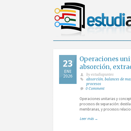
Operaciones unit
23
absorción, extr
ENE
by estudiapuntes
2026
absorción
,
balances de ma
procesos
0 Comment
Operaciones unitarias y concep
procesos de separación: destilac
membranas, y procesos relacion
Leer más →