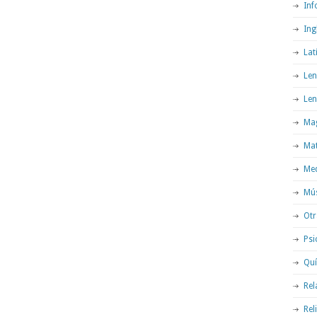
Inf
Ing
Lat
Len
Len
Mag
Ma
Med
Mú
Otr
Psi
Qu
Rel
Rel