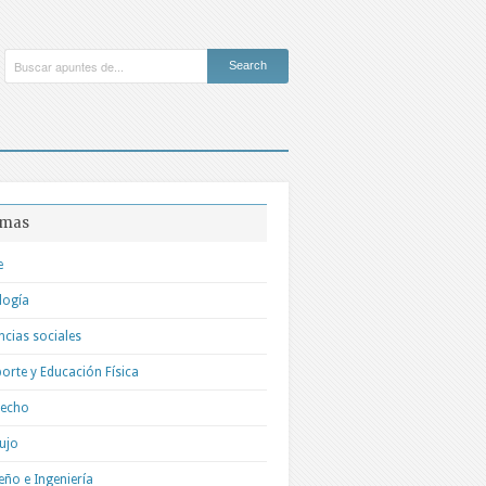
mas
e
logía
ncias sociales
orte y Educación Física
recho
ujo
eño e Ingeniería