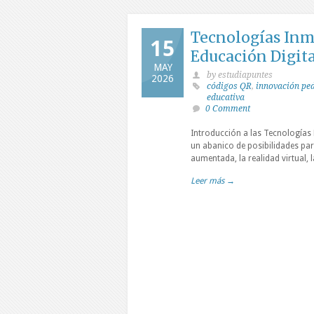
Tecnologías Inme
15
Educación Digita
MAY
by estudiapuntes
2026
códigos QR
,
innovación pe
educativa
0 Comment
Introducción a las Tecnologías 
un abanico de posibilidades par
aumentada, la realidad virtual,
Leer más →