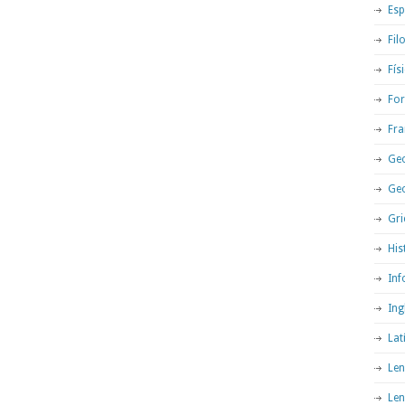
Esp
Fil
Fís
For
Fra
Geo
Ge
Gri
His
Inf
Ing
Lat
Len
Len