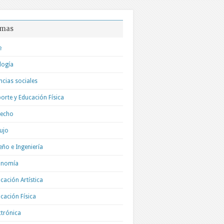
mas
e
logía
ncias sociales
orte y Educación Física
recho
ujo
eño e Ingeniería
onomía
cación Artística
cación Física
ctrónica