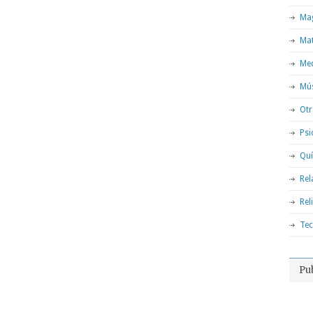
Mag
Ma
Med
Mú
Otr
Psi
Qu
Rel
Rel
Tec
Pu