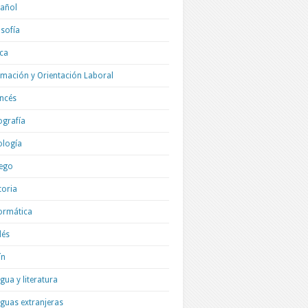
añol
osofía
ica
mación y Orientación Laboral
ncés
grafía
ología
ego
toria
ormática
lés
ín
gua y literatura
guas extranjeras