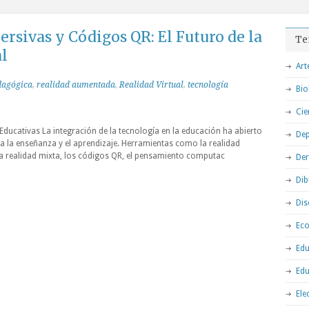
rsivas y Códigos QR: El Futuro de la
Te
l
Art
dagógica
,
realidad aumentada
,
Realidad Virtual
,
tecnología
Bio
Cie
Educativas La integración de la tecnología en la educación ha abierto
Dep
a la enseñanza y el aprendizaje. Herramientas como la realidad
 la realidad mixta, los códigos QR, el pensamiento computac
De
Dib
Dis
Ec
Edu
Edu
Ele