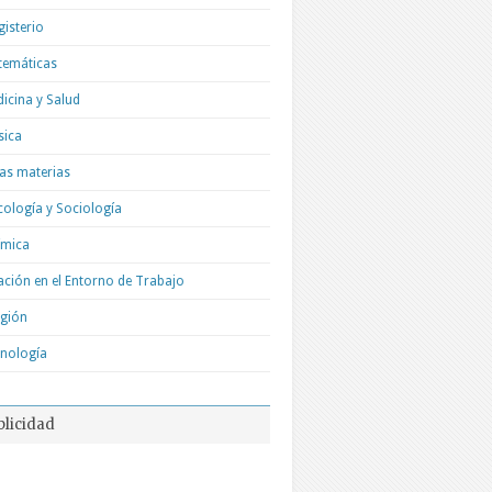
isterio
temáticas
icina y Salud
sica
as materias
cología y Sociología
ímica
ación en el Entorno de Trabajo
igión
nología
blicidad