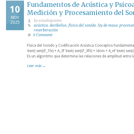
Fundamentos de Acústica y Psicoa
10
Medición y Procesamiento del So
NOV
by estudiapuntes
2025
acústica
,
decibelios
,
física del sonido
,
ley de masa
,
procesa
reverberación
0 Comment
Física del Sonido y Codificación Acústica Conceptos Fundamenta
\text{ sen}(F_1fx) + A_3f \text{ sen}(F_3fX) + \dots + A_nf \text{ se
Es un algoritmo que determina las relaciones de amplitud entre 
Leer más →