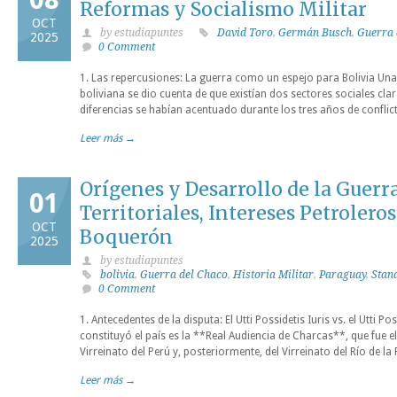
Reformas y Socialismo Militar
OCT
by estudiapuntes
David Toro
,
Germán Busch
,
Guerra 
2025
0 Comment
1. Las repercusiones: La guerra como un espejo para Bolivia Una
boliviana se dio cuenta de que existían dos sectores sociales cl
diferencias se habían acentuado durante los tres años de conflic
Leer más →
Orígenes y Desarrollo de la Guerr
01
Territoriales, Intereses Petroleros
OCT
Boquerón
2025
by estudiapuntes
bolivia
,
Guerra del Chaco
,
Historia Militar
,
Paraguay
,
Stan
0 Comment
1. Antecedentes de la disputa: El Utti Possidetis Iuris vs. el Utti 
constituyó el país es la **Real Audiencia de Charcas**, que fue e
Virreinato del Perú y, posteriormente, del Virreinato del Río de la 
Leer más →