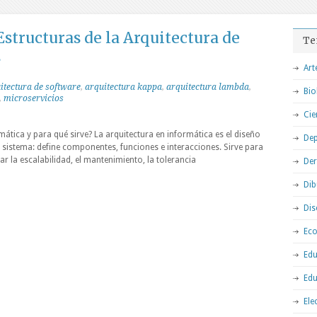
tructuras de la Arquitectura de
Te
s
Art
itectura de software
,
arquitectura kappa
,
arquitectura lambda
,
Bio
,
microservicios
Cie
mática y para qué sirve? La arquitectura en informática es el diseño
Dep
n sistema: define componentes, funciones e interacciones. Sirve para
r la escalabilidad, el mantenimiento, la tolerancia
De
Dib
Dis
Ec
Edu
Edu
Ele