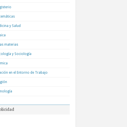
isterio
temáticas
icina y Salud
sica
as materias
cología y Sociología
ímica
ación en el Entorno de Trabajo
igión
nología
blicidad