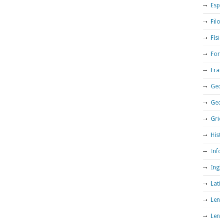
Esp
Fil
Fís
For
Fra
Geo
Ge
Gri
His
Inf
Ing
Lat
Len
Len