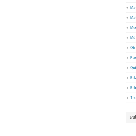
Mag
Ma
Med
Mú
Otr
Psi
Qu
Rel
Rel
Tec
Pu