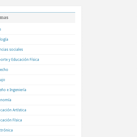
mas
e
logía
ncias sociales
orte y Educación Física
recho
ujo
eño e Ingeniería
onomía
cación Artística
cación Física
ctrónica