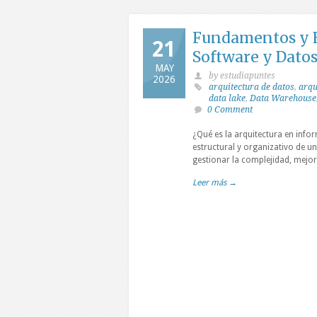
Fundamentos y Es
21
Software y Dato
MAY
by estudiapuntes
2026
arquitectura de datos
,
arqu
data lake
,
Data Warehouse
0 Comment
¿Qué es la arquitectura en infor
estructural y organizativo de u
gestionar la complejidad, mejora
Leer más →