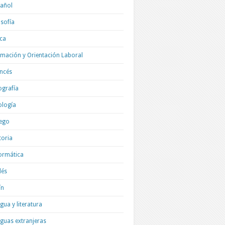
añol
osofía
ica
mación y Orientación Laboral
ncés
grafía
ología
ego
toria
ormática
lés
ín
gua y literatura
guas extranjeras