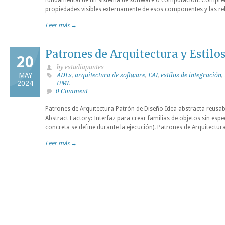
fundamental de un sistema de software o computación. Compren
propiedades visibles externamente de esos componentes y las rela
Leer más →
Patrones de Arquitectura y Estilo
20
by estudiapuntes
MAY
ADLs
,
arquitectura de software
,
EAI
,
estilos de integración
,
2024
UML
0 Comment
Patrones de Arquitectura Patrón de Diseño Idea abstracta reusabl
Abstract Factory: Interfaz para crear familias de objetos sin espec
concreta se define durante la ejecución). Patrones de Arquitect
Leer más →