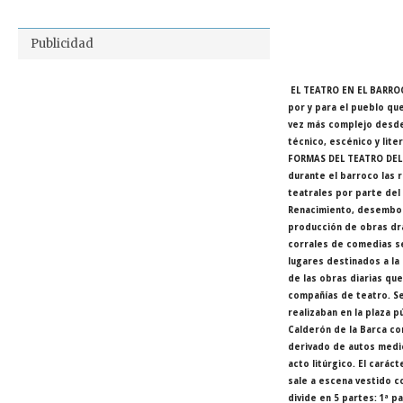
Publicidad
EL TEATRO EN EL BARROC
por y para el pueblo qu
vez más complejo desde
técnico, escénico y lite
FORMAS DEL TEATRO DEL
durante el barroco las
teatrales por parte del
Renacimiento, desembo
producción de obras dr
corrales de comedias se
lugares destinados a la
de las obras diarias que
compañías de teatro. S
realizaban en la plaza 
Calderón de la Barca co
derivado de autos medie
acto litúrgico. El carác
sale a escena vestido co
divide en 5 partes: 1ª p