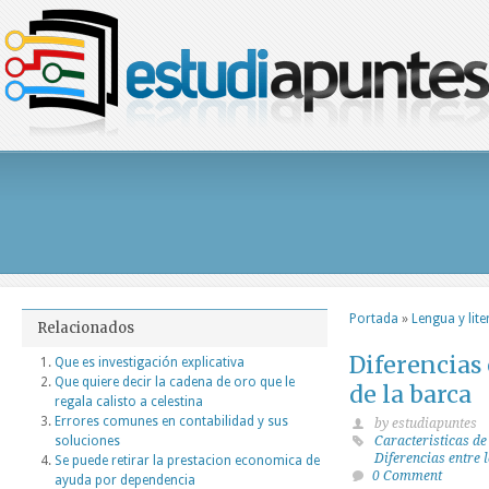
Portada
»
Lengua y lite
Relacionados
Diferencias 
Que es investigación explicativa
Que quiere decir la cadena de oro que le
de la barca
regala calisto a celestina
Errores comunes en contabilidad y sus
by estudiapuntes
soluciones
Caracteristicas de
Diferencias entre 
Se puede retirar la prestacion economica de
0 Comment
ayuda por dependencia