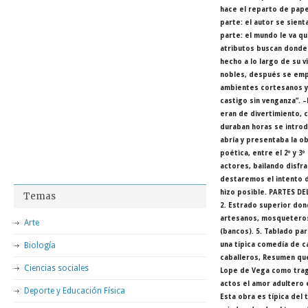
hace el reparto de pape
parte: el autor se sien
parte: el mundo le va qu
atributos buscan donde 
hecho a lo largo de su 
nobles, después se empe
ambientes cortesanos y
castigo sin venganza”. 
eran de divertimiento, 
duraban horas se introdu
abría y presentaba la ob
poética, entre el 2º y 3
actores, bailando disfr
destaremos el intento d
hizo posible. PARTES DE
Temas
2. Estrado superior don
artesanos, mosqueteros,
Arte
(bancos). 5. Tablado par
Biología
una típica comedía de c
caballeros, Resumen que
Ciencias sociales
Lope de Vega como trag
actos el amor adultero 
Deporte y Educación Física
Esta obra es típica del