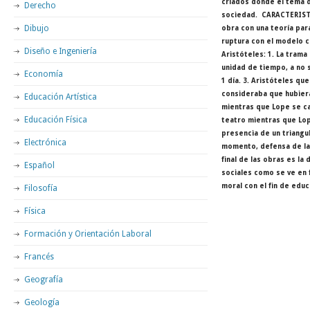
criados donde el tema de
Derecho
sociedad. CARACTERISTI
Dibujo
obra con una teoría par
ruptura con el modelo 
Diseño e Ingeniería
Aristóteles: 1. La trama
unidad de tiempo, a no 
Economía
1 día. 3. Aristóteles q
consideraba que hubiera
Educación Artística
mientras que Lope se ca
Educación Física
teatro mientras que Lop
presencia de un triangu
Electrónica
momento, defensa de la 
final de las obras es la
Español
sociales como se ve en f
moral con el fin de educ
Filosofía
Física
Formación y Orientación Laboral
Francés
Geografía
Geología