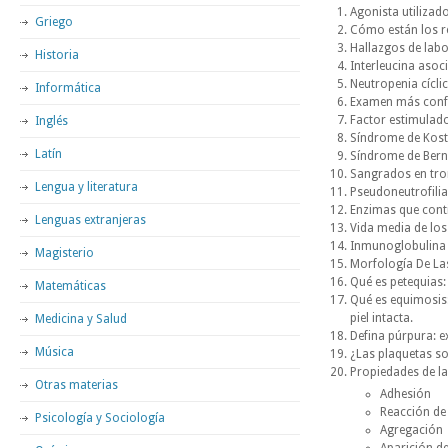
Agonista utilizad
Griego
Cómo están los re
Hallazgos de labo
Historia
Interleucina asoci
Neutropenia cícli
Informática
Examen más confia
Factor estimulado
Inglés
Síndrome de Kost
Latín
Síndrome de Berna
Sangrados en trom
Lengua y literatura
Pseudoneutrofilia
Enzimas que cont
Lenguas extranjeras
Vida media de lo
Inmunoglobulina
Magisterio
Morfología De La
Qué es petequias:
Matemáticas
Qué es equimosis
piel intacta.
Medicina y Salud
Defina púrpura: e
Música
¿Las plaquetas s
Propiedades de la
Otras materias
Adhesión
Reacción de 
Psicología y Sociología
Agregación