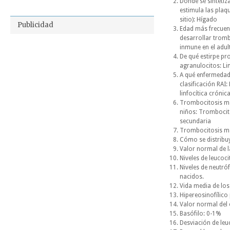
Donde se sinteti
estimula las plaqu
sitio): Hígado
Publicidad
Edad más frecuen
desarrollar trom
inmune en el adul
De qué estirpe pr
agranulocitos: Li
A qué enfermedad 
clasificación RAI
linfocítica crónica
Trombocitosis má
niños: Trombocito
secundaria
Trombocitosis má
Cómo se distribuye
Valor normal de l
Niveles de leucoci
Niveles de neutróf
nacidos.
Vida media de los
Hipereosinofílico
Valor normal del 
Basófilo: 0-1%
Desviación de leu