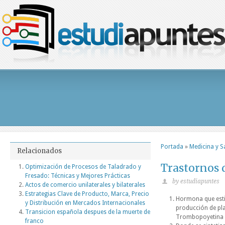
Portada
»
Medicina y S
Relacionados
Trastornos 
Optimización de Procesos de Taladrado y
Fresado: Técnicas y Mejores Prácticas
by estudiapuntes
Actos de comercio unilaterales y bilaterales
Estrategias Clave de Producto, Marca, Precio
Hormona que esti
y Distribución en Mercados Internacionales
producción de pl
Transicion española despues de la muerte de
Trombopoyetina
franco