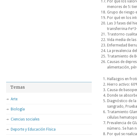
Por qué los valore
menores de 5: tien
Grupo de riesgo e
Por qué en los in
Las 3 fases del hi
transferrina-Fe^3+
Trastorno cualita
Vida media de las 
Enfermedad Bernar
La prevalencia del
Tratamiento de Be
Causas de depresi
alimentación, pér
Hallazgos en frot
Hierro activo: 60
Temas
Causa de basopeni
Donde se absorbe
Arte
Diagnóstico de l
sangrado, Prueba
Biología
Tratamiento Glan
células hematopoy
Ciencias sociales
Prevalencia de G
número. Se han n
Deporte y Educación Física
Por qué se realiz