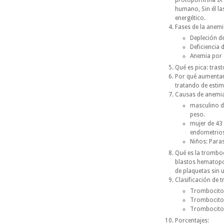
protoporfirina IX
humano, Sin él la
energético.
Fases de la anemia
Depleción de
Deficiencia 
Anemia por d
Qué es pica: trast
Por qué aumentan 
tratando de estim
Causas de anemia 
masculino d
peso.
mujer de 43
endometriosi
Niños: Paras
Qué es la tromboc
blastos hematopoy
de plaquetas sin 
Clasificación de 
Trombocitos
Trombocitos
Trombocitos
Porcentajes: