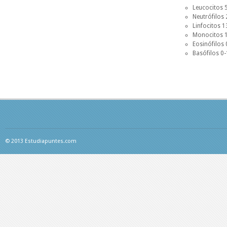
Leucocitos
Neutrófilo
Linfocitos
Monocitos 
Eosinófilos
Basófilos 0
© 2013 Estudiapuntes.com