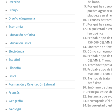
Derecho
del bazo.
Por qué hay pseu
Dibujo
pueden agruparse 
plaquetas en el r
Diseño e Ingeniería
2 causas de tromb
Por qué hay sangr
Economía
En qué estadio es
ferropénica.
Educación Artística
Probable tipo de 
750,000 CEL/MM3
Educación Física
Síndrome de Shwa
Electrónica
Cómo corregimos 
Probable tipo de 
Español
CEL/MM3: Trombo
Trombocitopenia 
Filosofía
Probable tipo de 
650,000 CEL/MM3
Física
Tiempo de tratami
depósitos
Formación y Orientación Laboral
Sinónimo de plaq
Principal causa d
Francés
Sustancia que ayu
Geografía
Neutropenia cícli
En qué estadio est
Geología