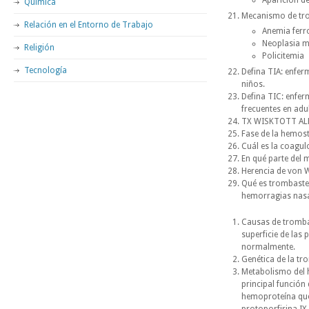
Aparición d
Química
Mecanismo de tr
Relación en el Entorno de Trabajo
Anemia ferr
Neoplasia m
Religión
Policitemia
Tecnología
Defina TIA: enfer
niños.
Defina TIC: enfe
frecuentes en adu
TX WISKTOTT ALDR
Fase de la hemost
Cuál es la coagu
En qué parte del 
Herencia de von 
Qué es trombaste
hemorragias nasa
Causas de trombas
superficie de las 
normalmente.
Genética de la t
Metabolismo del hi
principal función
hemoproteína que,