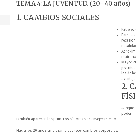
TEMA 4: LA JUVENTUD. (20- 40 años)
1. CAMBIOS SOCIALES
Retraso 
Familias
recesión
natalidad
Aproxim
matrimon
Mayor cu
juventud
las de l
aventaja
2. 
FÍS
Aunque 
poder f
también aparecen los primeros síntomas
de envejecimiento.
Hacia los 20 años empiezan a aparecer cambios corporales: