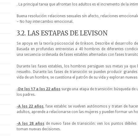
. La principal tarea que afrontan los adultos es el incremento de la inti
Buena resolución: relaciones sexuales sin afecto, relaciones emocional
– No hay intercambio emocional.
3.2. LAS ESTAPAS DE LEVISON
Se apoya en la teoría psicosocial de Erikson. Describe el desarrollo de
Basada en profundas entrevistas a 40 hombres de diferentes condicio
una secuencia ordenada de fases estables alternadas con fases transito
Durante las fases estables, los hombres persiguen sus metas ya que l
resuelto. Durante las fases de transición se pueden producir grandes
vida de un hombre, se cuestiona el patrón de su vida y exploran nuevas 
-De los 17 a los 22 años
surge una etapa de transición: búsqueda de
los padres.
-A los 22 años
, fase estable: se vuelven autónomos y tratan de hace
adultos, aprende a relacionarse con las mujeres y pueden formar un ho
-A los 28 años
de nuevo fase de transición: ven los puntos débiles
toman nuevas decisiones.