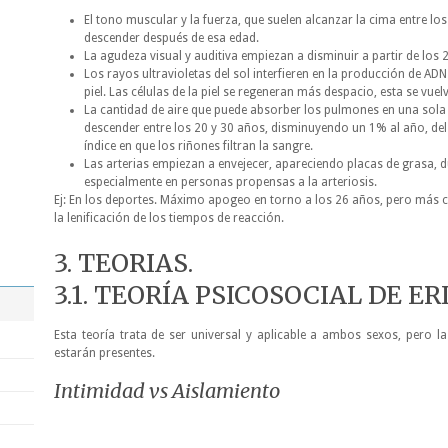
El tono muscular y la fuerza, que suelen alcanzar la cima entre lo
descender después de esa edad.
La agudeza visual y auditiva empiezan a disminuir a partir de los 
Los rayos ultravioletas del sol interfieren en la producción de ADN 
piel. Las células de la piel se regeneran más despacio, esta se vuel
La cantidad de aire que puede absorber los pulmones en una sola
descender entre los 20 y 30 años, disminuyendo un 1% al año, d
índice en que los riñones filtran la sangre.
Las arterias empiezan a envejecer, apareciendo placas de grasa, d
especialmente en personas propensas a la arteriosis.
Ej: En los deportes. Máximo apogeo en torno a los 26 años, pero más 
la lenificación de los tiempos de reacción.
3. TEORIAS.
3.1. TEORÍA PSICOSOCIAL DE E
Esta teoría trata de ser universal y aplicable a ambos sexos, pero la
estarán presentes.
Intimidad vs Aislamiento