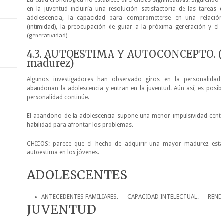
La edad cronológica no establece diferencias significativas. Siguiendo 
en la juventud incluiría una resolución satisfactoria de las tareas 
adolescencia, la capacidad para comprometerse en una relació
(intimidad), la preocupación de guiar a la próxima generación y el 
(generatividad).
4.3. AUTOESTIMA Y AUTOCONCEPTO. (
madurez)
Algunos investigadores han observado giros en la personalida
abandonan la adolescencia y entran en la juventud. Aún así, es posi
personalidad continúe.
El abandono de la adolescencia supone una menor impulsividad cen
habilidad para afrontar los problemas.
CHICOS: parece que el hecho de adquirir una mayor madurez es
autoestima en los jóvenes.
ADOLESCENTES
ANTECEDENTES FAMILIARES. CAPACIDAD INTELECTUAL. REND
JUVENTUD