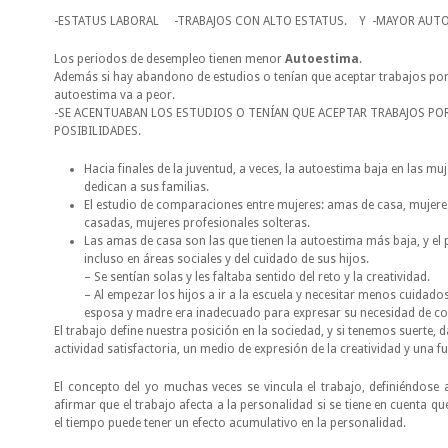
-ESTATUS LABORAL -TRABAJOS CON ALTO ESTATUS. Y -MAYOR AUTO
Los periodos de desempleo tienen menor
Autoestima
.
Además si hay abandono de estudios o tenían que aceptar trabajos por 
autoestima va a peor.
-SE ACENTUABAN LOS ESTUDIOS O TENÍAN QUE ACEPTAR TRABAJOS POR
POSIBILIDADES.
Hacia finales de la juventud, a veces, la autoestima baja en las mu
dedican a sus familias.
El estudio de comparaciones entre mujeres: amas de casa, mujere
casadas, mujeres profesionales solteras.
Las amas de casa son las que tienen la autoestima más baja, y el 
incluso en áreas sociales y del cuidado de sus hijos.
– Se sentían solas y les faltaba sentido del reto y la creatividad.
– Al empezar los hijos a ir a la escuela y necesitar menos cuidado
esposa y madre era inadecuado para expresar su necesidad de co
El trabajo define nuestra posición en la sociedad, y si tenemos suerte,
actividad satisfactoria, un medio de expresión de la creatividad y una fu
El concepto del yo muchas veces se vincula el trabajo, definiéndose a
afirmar que el trabajo afecta a la personalidad si se tiene en cuenta 
el tiempo puede tener un efecto acumulativo en la personalidad.