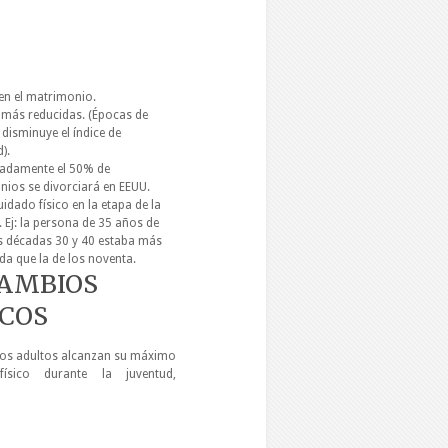
en el matrimonio.
 más reducidas. (Épocas de
 disminuye el índice de
).
adamente el 50% de
ios se divorciará en EEUU.
idado físico en la etapa de la
. Ej: la persona de 35 años de
as décadas 30 y 40 estaba más
da que la de los noventa.
CAMBIOS
ICOS
los adultos alcanzan su máximo
ísico durante la juventud,