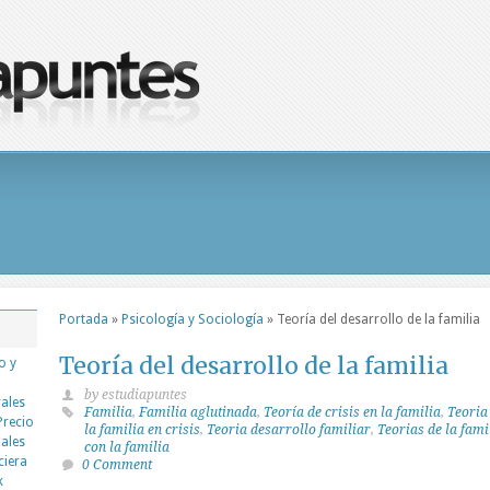
Portada
»
Psicología y Sociología
»
Teoría del desarrollo de la familia
Teoría del desarrollo de la familia
o y
by estudiapuntes
rales
Familia
,
Familia aglutinada
,
Teoría de crisis en la familia
,
Teoria 
Precio
la familia en crisis
,
Teoria desarrollo familiar
,
Teorias de la fami
nales
con la familia
ciera
0 Comment
k