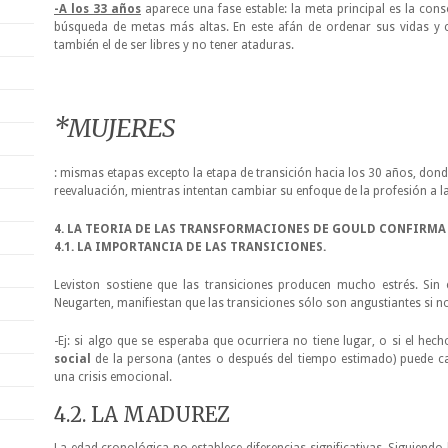
-A los 33 años
aparece una fase estable: la meta principal es la cons
búsqueda de metas más altas. En este afán de ordenar sus vidas y 
también el de ser libres y no tener ataduras.
*MUJERES
: mismas etapas excepto la etapa de transición hacia los 30 años, don
reevaluación, mientras intentan cambiar su enfoque de la profesión a la 
4. LA TEORIA DE LAS TRANSFORMACIONES DE GOULD CONFIRMA 
4.1. LA IMPORTANCIA DE LAS TRANSICIONES.
Leviston sostiene que las transiciones producen mucho estrés. Si
Neugarten, manifiestan que las transiciones sólo son angustiantes si n
-Ej: si algo que se esperaba que ocurriera no tiene lugar, o si el hech
social
de la persona (antes o después del tiempo estimado) puede ca
una crisis emocional.
4.2. LA MADUREZ