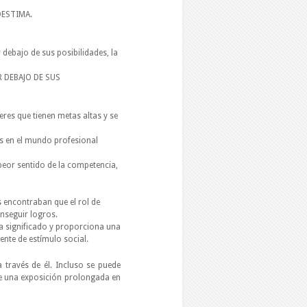
ESTIMA.
debajo de sus posibilidades, la
 DEBAJO DE SUS
jeres que tienen metas altas y se
s en el mundo profesional
peor sentido de la competencia,
s encontraban que el rol de
nseguir logros.
 da significado y proporciona una
ente de estímulo social.
 través de él. Incluso se puede
que una exposición prolongada en