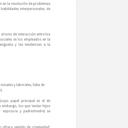
n en la resolución de problemas
abilidades interpersonales, de
 el tono de interacción entre los
ociales se los empleados en la
angustia y las tendencias a la
sonales y laborales, falta de
),
cuyo papel principal es el de
n embargo, los que tenían hijos
ser esposo/a y padre/madre) se
 ofrece sentido de creatividad,