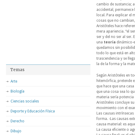
cambio de sustancia; a
accidental, permanece la
local. Para explicar el 
cosas que no cambian, 
Aristóteles hace refere
mera apariencia. “el ser
ser y del no ser al ser
una
teoría
dinámico-en
quedamos sin posibilid
todo lo que está en alt
trascendencia y se lleg
la de la forma y la mate
Temas
Según Aristóteles en t
hitemórfica, pretende 
Arte
que hace que una casa 
Biología
que una cosa sea lo que
materia sería potencia 
Ciencias sociales
Aristóteles concluye su
movimiento con el exam
Deporte y Educación Física
Las causas intrínsecas 
forma. -Las causas extrí
Derecho
causa material: es aque
La causa eficiente o ag
Dibujo