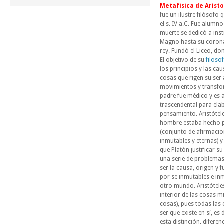
Metafisica de Aristo
fue un ilustre filósofo 
el s. IV a.C. Fue alumno
muerte se dedicó a inst
Magno hasta su coro
rey. Fundó el Liceo, do
El objetivo de su
filosof
los principios y las ca
cosas que rigen su ser
movimientos y transfo
padre fue médico y es 
trascendental para ela
pensamiento. Aristótel
hombre
estaba hecho p
(conjunto de afirmacio
inmutables y eternas) y 
que Platón justificar s
una serie de problemas 
ser la causa, origen y 
por se inmutables e in
otro mundo. Aristótele
interior de las cosas mi
cosas), pues todas las
ser que existe en sí, es
esta distinción, difere