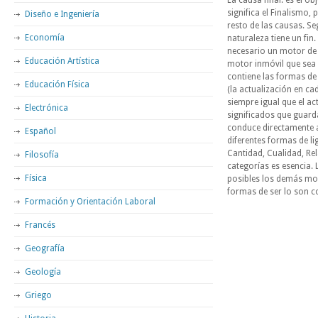
La causa final: es el ob
significa el Finalismo,
Diseño e Ingeniería
resto de las causas. Se
Economía
naturaleza tiene un fin
necesario un motor de 
Educación Artística
motor inmóvil que sea 
contiene las formas de 
Educación Física
(la actualización en ca
siempre igual que el act
Electrónica
significados que guarda
conduce directamente a
Español
diferentes formas de li
Cantidad, Cualidad, Rel
Filosofía
categorías es esencia. 
Física
posibles los demás mod
formas de ser lo son co
Formación y Orientación Laboral
Francés
Geografía
Geología
Griego