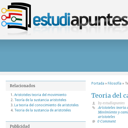
Portada
»
Filosofía
»
T
Relacionados
Teoria del 
Aristoteles teoria del movimiento
Teoría de la sustancia aristoteles
by estudiapuntes
La teoria del conocimiento de aristoteles
Aristoteles teoria
Teoria de la sustancia de aristoteles
Movimiento y camb
aristoteles
0 Comment
Publicidad