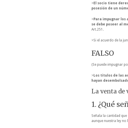
>
El socio tiene derec
posesión de un núme
>
Para impugnar los 
se debe poseer al me
Art.251.
>Si el acuerdo de la j
FALSO
(Se puede impugnar por 
>
Los títulos de las
hayan desembolsado
La venta de 
1. ¿Qué se
Señala la cantidad que
aunque nuestra ley no l