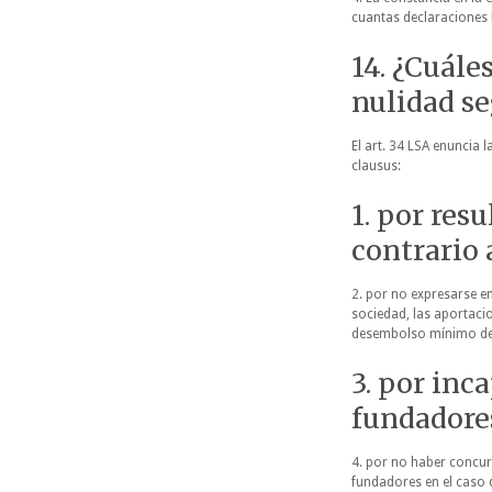
cuantas declaraciones 
14. ¿Cuále
nulidad se
El art. 34 LSA enuncia l
clausus:
1. por resu
contrario 
2. por no expresarse en
sociedad, las aportacion
desembolso mínimo del 
3. por inc
fundadore
4. por no haber concurr
fundadores en el caso d