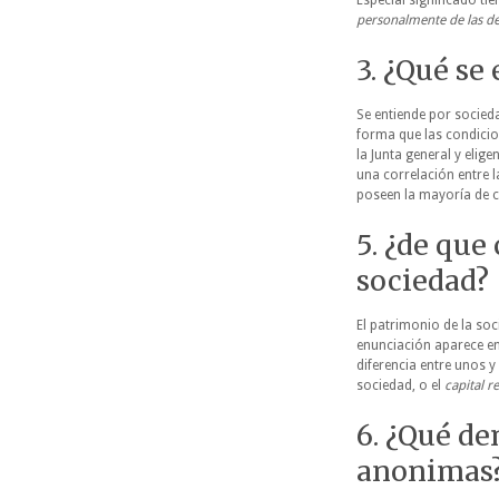
Especial significado tie
personalmente de las de
3. ¿Qué se
Se entiende por socied
forma que las condicio
la Junta general y elig
una correlación entre l
poseen la mayoría de ca
5. ¿de que
sociedad?
El patrimonio de la so
enunciación aparece en 
diferencia entre unos 
sociedad, o el
capital re
6. ¿Qué d
anonimas