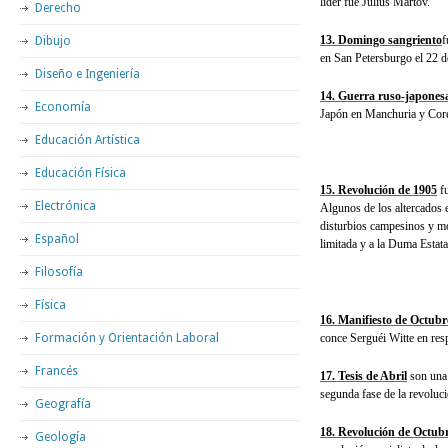
líder fue Julius Martov.
Derecho
13. Domingo sangriento
f
Dibujo
en San Petersburgo el 22 de
Diseño e Ingeniería
14. Guerra ruso-japones
Economía
Japón en Manchuria y Cor
Educación Artística
Educación Física
15. Revolución de 1905
fu
Electrónica
Algunos de los altercados e
disturbios campesinos y mo
Español
limitada y a la Duma Estat
Filosofía
Física
16. Manifiesto de Octubr
Formación y Orientación Laboral
conce Serguéi Witte en res
Francés
17. Tesis de Abril
son una 
segunda fase de la revoluci
Geografía
18. Revolución de Octub
Geología