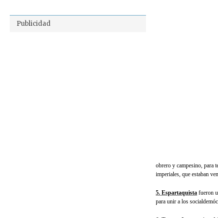
Publicidad
obrero y campesino, para te
imperiales, que estaban ven
5. Espartaquista
fueron u
para unir a los socialdemóc