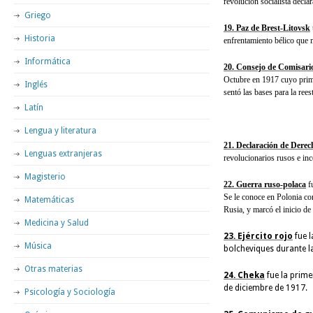
revolución socialista decla
Griego
19. Paz de Brest-Litovsk
Historia
enfrentamiento bélico que 
Informática
20. Consejo de Comisario
Octubre en 1917 cuyo prime
Inglés
sentó las bases para la ree
Latín
Lengua y literatura
21. Declaración de Derec
Lenguas extranjeras
revolucionarios rusos e inc
Magisterio
22. Guerra ruso-polaca
fu
Se le conoce en Polonia com
Matemáticas
Rusia, y marcó el inicio d
Medicina y Salud
23. Ejército rojo
fue l
Música
bolcheviques durante 
Otras materias
24. Cheka
fue la primer
de diciembre de 1917.
Psicología y Sociología