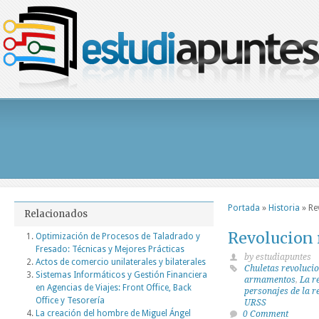
Portada
»
Historia
»
Re
Relacionados
Revolucion 
Optimización de Procesos de Taladrado y
Fresado: Técnicas y Mejores Prácticas
by estudiapuntes
Actos de comercio unilaterales y bilaterales
Chuletas revoluci
Sistemas Informáticos y Gestión Financiera
armamentos
,
La r
en Agencias de Viajes: Front Office, Back
personajes de la r
Office y Tesorería
URSS
La creación del hombre de Miguel Ángel
0 Comment