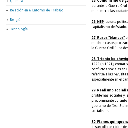
25. Comunismo de g
Química
durante la Guerra Civil
Relación en el Entorno de Trabajo
mantener a las ciudade
Religión
26. NEP
fue una políti
capitalismo de Estado.
Tecnología
27. Rusos “blancos”
e
muchos casos pro-zaris
la Guerra Civil Rusa d
28. Trienio bolchevi
1920 (o 1921), enmarca
conflictos sociales en 
referirse a las revuelt
especialmente en el c
29. Realismo sociali
problemas sociales y la
predominante durante gr
gobierno de Iósif Stali
socialistas.
30. Planes quinquen
desarrolla en ciclos de