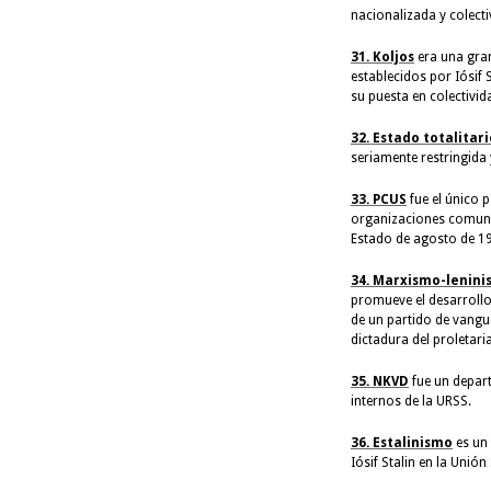
nacionalizada y colectiv
31. Koljos
era una granj
establecidos por Iósif 
su puesta en colectivid
32. Estado totalitari
seriamente restringida y
33. PCUS
fue el único p
organizaciones comunis
Estado de agosto de 1
34. Marxismo-lenin
promueve el desarrollo
de un partido de vangu
dictadura del proletari
35. NKVD
fue un depar
internos de la URSS.
36. Estalinismo
es un 
Iósif Stalin en la Unión