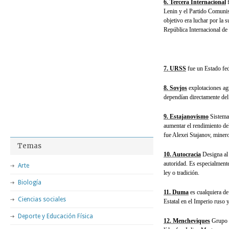
6. Tercera Internacional
f
Lenin y el Partido Comunis
objetivo era luchar por la s
República Internacional de l
7. URSS
fue un Estado fed
8. Sovjos
explotaciones agr
dependían directamente del
9. Estajanovismo
Sistema 
aumentar el rendimiento de
fue Alexei Stajanov, minero
Temas
10. Autocracia
Designa al 
autoridad. Es especialment
Arte
ley o tradición.
Biología
11. Duma
es cualquiera de
Ciencias sociales
Estatal en el Imperio ruso 
Deporte y Educación Física
12. Mencheviques
Grupo i