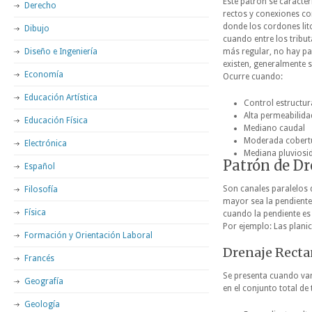
Este patrón se caracter
Derecho
rectos y conexiones cor
donde los cordones lito
Dibujo
cuando entre los tribut
Diseño e Ingeniería
más regular, no hay par
existen, generalmente 
Economía
Ocurre cuando:
Educación Artística
Control estructura
Alta permeabilida
Educación Física
Mediano caudal
Moderada cobertu
Electrónica
Mediana pluviosi
Patrón de Dr
Español
Son canales paralelos q
Filosofía
mayor sea la pendiente
Física
cuando la pendiente es 
Por ejemplo: Las planic
Formación y Orientación Laboral
Drenaje Recta
Francés
Se presenta cuando vari
Geografía
en el conjunto total de
Geología