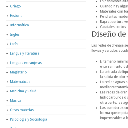
En pendientes alt
Griego
Cuando hay algún 
Materiales con ba
Historia
Pendientes moder
Baja cobertura ve
Informática
Caudales cortos
Diseño de
Inglés
Latín
Las redes de drenaje s
lluvias y vertidos acci
Lengua y literatura
El tamaño mínimo
Lenguas extranjeras
enterramiento deb
La entrada de líqu
Magisterio
la salida de olore
Matemáticas
La red de aguas s
mediante tratami
Medicina y Salud
Las redes de dren
hidrocarburos o s
Música
otra parte, las 
Los sumideros en 
Otras materias
forma que impida 
impermeables a lo
Psicología y Sociología