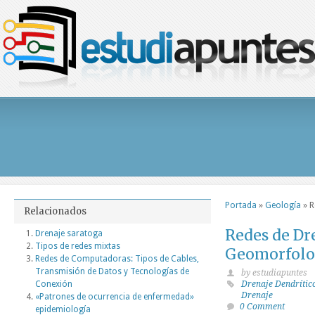
Portada
»
Geología
»
R
Relacionados
Redes de Dre
Drenaje saratoga
Tipos de redes mixtas
Geomorfolo
Redes de Computadoras: Tipos de Cables,
Transmisión de Datos y Tecnologías de
by estudiapuntes
Conexión
Drenaje Dendrític
Drenaje
«Patrones de ocurrencia de enfermedad»
0 Comment
epidemiología