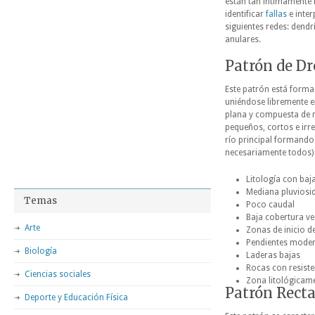
están tan íntimamente
identificar
fallas
e inter
siguientes redes: dendr
anulares.
Patrón de Dr
Este patrón está forma
uniéndose libremente en
plana y compuesta de 
pequeños, cortos e irre
río principal formando
necesariamente todos) d
Litología con baj
Mediana pluviosi
Temas
Poco caudal
Baja cobertura ve
Arte
Zonas de inicio d
Pendientes mode
Biología
Laderas bajas
Rocas con resist
Ciencias sociales
Zona litológicam
Patrón Rect
Deporte y Educación Física