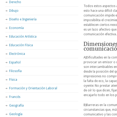
Derecho
Todos estos aspectos 
Dibujo
esto hace una difícil c
comunicación impide el
Diseño e Ingeniería
imposibilita el crecimi
establecen ciertos nex
Economía
es un lazo afectivo qu
comunicación efectiva.
Educación Artística
Dimensiones 
Educación Física
comunicaci
Electrónica
A)Dificultades en la co
provocar un emisor o un
Español
son intercambiables en
Filosofía
desde la posición del 
impresiones no compren
Física
la falta de eco, la cap
oyente: No prestar ate
Formación y Orientación Laboral
de oír lo que dicen, fij
encajarlo todo en los 
Francés
B)Barreras en la comun
Geografía
circunstancias que, más
Geología
comunicativo y las con