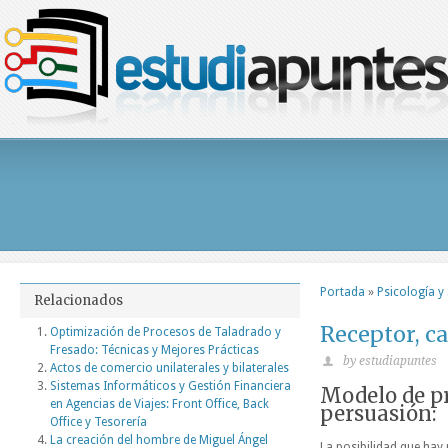
Portada
»
Psicología y
Relacionados
Receptor, c
Optimización de Procesos de Taladrado y
Fresado: Técnicas y Mejores Prácticas
by estudiapuntes
Actos de comercio unilaterales y bilaterales
Sistemas Informáticos y Gestión Financiera
Modelo de pr
en Agencias de Viajes: Front Office, Back
persuasión:
Office y Tesorería
La creación del hombre de Miguel Ángel
La posibilidad que hay