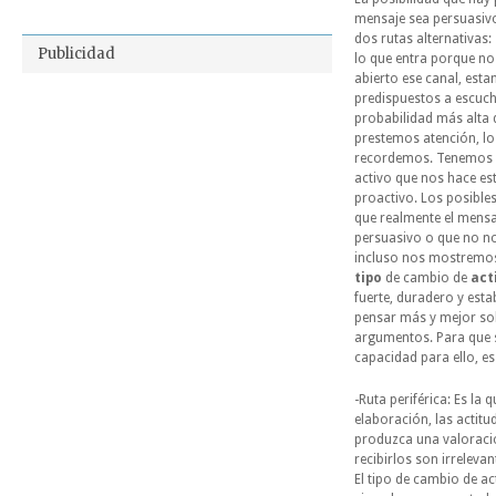
mensaje sea persuasivo
dos rutas alternativas: 
Publicidad
lo que entra porque n
abierto ese canal, est
predispuestos a escuch
probabilidad más alta 
prestemos atención, l
recordemos. Tenemos 
activo que nos hace es
proactivo. Los posible
que realmente el mensa
persuasivo o
que no n
incluso nos mostremos 
tipo
de cambio de
act
fuerte, duradero y estab
pensar más y mejor so
argumentos. Para que s
capacidad para ello, es
-Ruta periférica: Es la
elaboración, las actitu
produzca una valoraci
recibirlos son irreleva
El tipo de cambio de ac