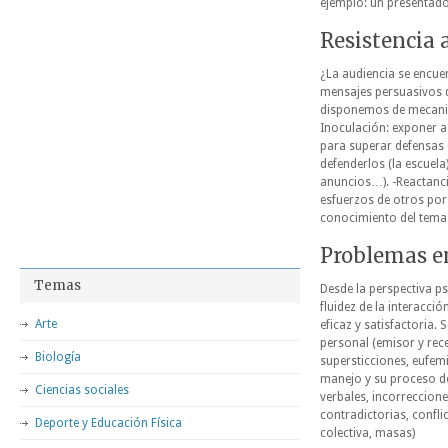
ejemplo: un presentado
Resistencia 
¿La audiencia se encuen
mensajes persuasivos q
disponemos de mecanis
Inoculación: exponer a
para superar defensas 
defenderlos (la escuela
anuncios…). -Reactanci
esfuerzos de otros por
conocimiento del tema
Problemas e
Temas
Desde la perspectiva ps
fluidez de la interacci
Arte
eficaz y satisfactoria
personal (emisor y rec
Biología
supersticciones, eufem
manejo y su proceso de
Ciencias sociales
verbales, incorreccion
contradictorias, confl
Deporte y Educación Física
colectiva, masas)