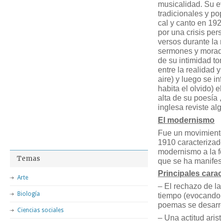
musicalidad. Su ev
tradicionales y po
cal y canto en 192
por una crisis per
versos durante la 
sermones y mora
de su intimidad to
entre la realidad 
aire) y luego se i
habita el olvido) 
alta de su poesía 
inglesa reviste al
El modernismo
Fue un movimiento
1910 caracterizad
modernismo a la fo
Temas
que se ha manifest
Principales carac
Arte
– El rechazo de la
Biología
tiempo (evocando
poemas se desarro
Ciencias sociales
– Una actitud aris