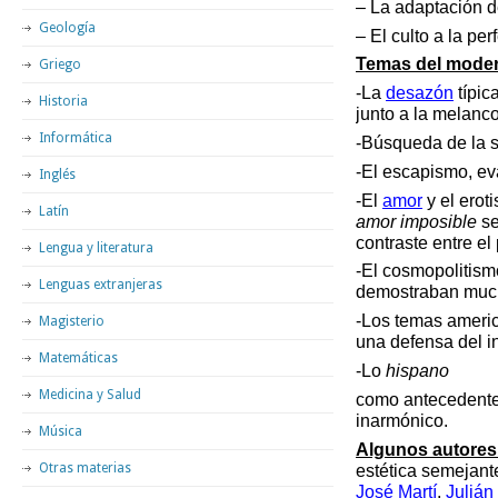
– La adaptación d
Geología
– El culto a la pe
Temas del mode
Griego
-La
desazón
típic
Historia
junto a la melanco
Informática
-Búsqueda de la 
-El escapismo, eva
Inglés
-El
amor
y el erot
Latín
amor imposible
se
contraste entre el
Lengua y literatura
-El cosmopolitismo
Lenguas extranjeras
demostraban much
-Los temas americ
Magisterio
una defensa del i
Matemáticas
-Lo
hispano
Medicina y Salud
como antecedente 
inarmónico.
Música
Algunos autores
Otras materias
estética semejant
José Martí
,
Julián