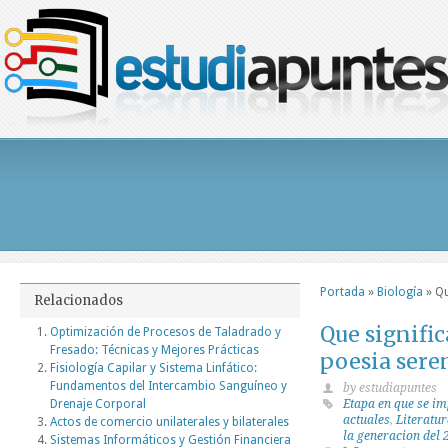
Portada
»
Biología
»
Qu
Relacionados
Que signific
Optimización de Procesos de Taladrado y
Fresado: Técnicas y Mejores Prácticas
poesia sere
Fisiología Capilar y Sistema Linfático:
Fundamentos del Intercambio Sanguíneo y
by estudiapuntes
Drenaje Corporal
Etapa en que se i
actuales
,
Literatu
Actos de comercio unilaterales y bilaterales
la generacion del 
Sistemas Informáticos y Gestión Financiera