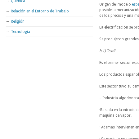
Química
Origen del modelo
esp
posible la mecanización
Relación en el Entorno de Trabajo
de los precios y una 
Religión
La electrificación se p
Tecnología
Se produjeron grandes 
b.1) Textil
Es el primer sector esp
Los productos español
Este sector tuvo su cen
– Industria algodonera
·Basada en la introducc
maquina de vapor.
· Ademas intervienen e