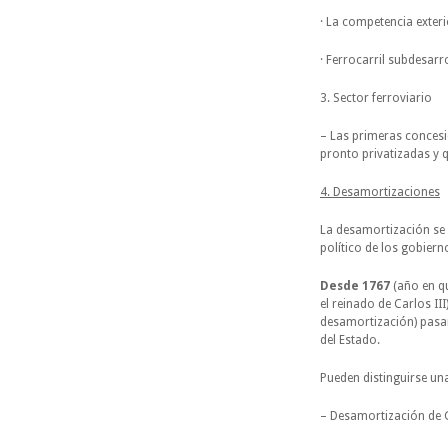
· La competencia exteri
· Ferrocarril subdesarr
3. Sector ferroviario
– Las primeras concesi
pronto privatizadas y 
4. Desamortizaciones
La desamortización se 
político de los gobiern
Desde 1767
(año en q
el reinado de Carlos III
desamortización) pasa
del Estado.
Pueden distinguirse un
– Desamortización de G