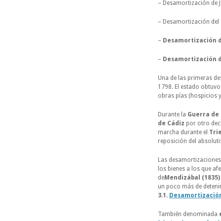
– Desamortización de J
– Desamortización del 
–
Desamortización d
–
Desamortización d
Una de las primeras de
1798. El estado obtuvo 
obras pías (hospicios y
Durante la
Guerra de 
de Cádiz
por otro decr
marcha durante el
Tri
reposición del absolu
Las desamortizaciones 
los bienes a los que af
de
Mendizábal (1835)
un poco más de deteni
3.1.
Desamortización
También denominada