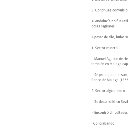
3. Continuas convulsion
4. Andalucía no fue ut
otras regiones
A pesar de ello, hubo s
1. Sector minero
– Manuel Agustín de Her
también en Malaga capi
– Se produjo un desarro
Banco de Malaga (1856
2. Sector algodonero
– Se desarrolló en Sevi
– Encontró dificultade
· Contrabando