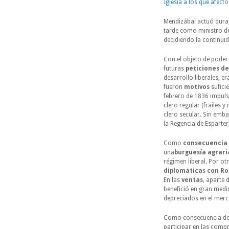
Iglesia a los que afectó
Mendizábal actuó dura
tarde como ministro de
decidiendo la continuida
Con el objeto de pode
futuras
peticiones
de
desarrollo liberales, e
fueron
motivos
sufici
febrero de 1836 impuls
clero regular (frailes y
clero secular. Sin emba
la Regencia de Esparter
Como
consecuencia
una
burguesía agrari
régimen liberal. Por ot
diplomáticas con R
En las
ventas
, aparte 
benefició en gran medi
depreciados en el mer
Como consecuencia del
participar en las comp