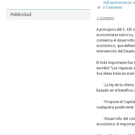
infraestructuras: 
0 Comment
Publicidad
1.Contexto
A principios del S. XIX 
economistas teóricos, 
comienza el desarrollo
económico, que defien
intervención del Estad
El más importante fue
escribió “Las riquezas 
Sus ideas básicas eran:
· La ley de la oferta
basado en el beneficio 
· Propone el Capitali
cualquiera puede tener
·
Desarrollo del con
económico el importan