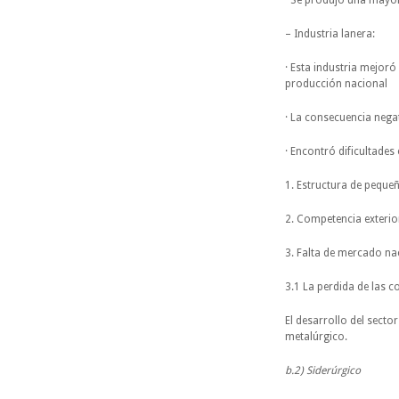
· Se produjo una mayor 
– Industria lanera:
· Esta industria mejoró
producción nacional
· La consecuencia negat
· Encontró dificultades
1. Estructura de peque
2. Competencia exterio
3. Falta de mercado na
3.1 La perdida de las c
El desarrollo del secto
metalúrgico.
b.2) Siderúrgico