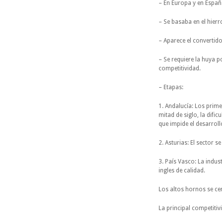
– En Europa y en España
– Se basaba en el hier
– Aparece el convertido
– Se requiere la huya p
competitividad.
– Etapas:
1. Andalucía: Los prim
mitad de siglo, la difi
que impide el desarroll
2. Asturias: El sector s
3. País Vasco: La indus
ingles de calidad.
Los altos hornos se ce
La principal competitiv