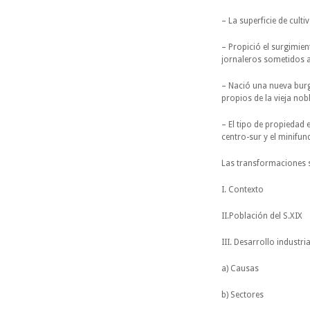
– La superficie de cult
– Propició el surgimie
jornaleros sometidos a
– Nació una nueva burg
propios de la vieja nob
– El tipo de propiedad 
centro-sur y el minifu
Las transformaciones s
I. Contexto
II.Población del S.XIX
III. Desarrollo industria
a) Causas
b) Sectores