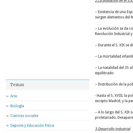
2.La población en el S.X
– Existencia de una Esp
surgen elementos del 
– La evolución se da co
Revolución Industrial 
– Durante el S. XIX se d
– La mortalidad infanti
– La natalidad del 35 a
equilibrado
Temas
– Distribución de la po
· Hasta el S. XVIII, la 
Arte
excepto Madrid, y la p
Biología
– A lo largo del S. XIX
Ciencias sociales
proletariado. Desaparec
Deporte y Educación Física
3.Desarrollo industrial