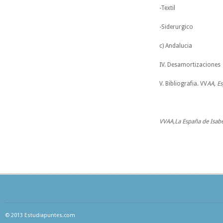
-Textil
-Siderurgico
c) Andalucia
IV. Desamortizaciones
V. Bibliografia. VV
AA, E
VVAA,La España de Isabe
© 2013 Estudiapuntes.com