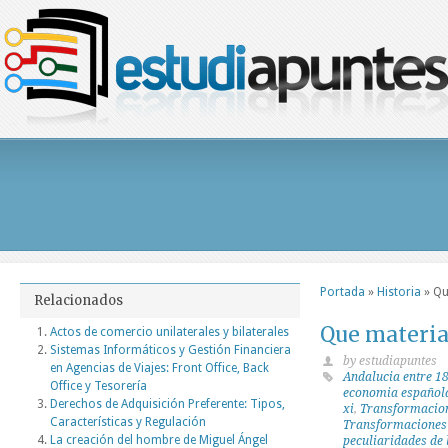
Portada
»
Historia
»
Qu
Relacionados
Que materia 
Actos de comercio unilaterales y bilaterales
Sistemas Informáticos y Gestión Financiera
by estudiapuntes
en Agencias de Viajes: Front Office, Back
Andalucia entre 1
Office y Tesorería
economia española
Derechos de Adquisición Preferente: Tipos,
xi
,
Transformacione
Características y Regulación
Transformaciones 
La creación del hombre de Miguel Ángel
peculiaridades de 