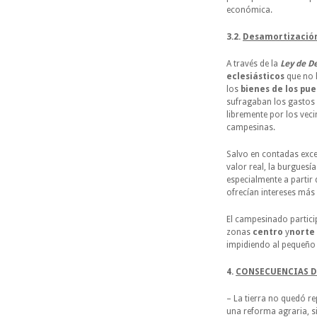
económica.
3.2.
Desamortización
A través de la
Ley de D
eclesiásticos
que no 
los
bienes de los pue
sufragaban los gastos 
libremente por los vec
campesinas.
Salvo en contadas exce
valor real, la burgues
especialmente a partir
ofrecían intereses más 
El campesinado partici
zonas
centro
y
norte
impidiendo al pequeño
4.
CONSECUENCIAS 
– La tierra no quedó re
una reforma agraria, s