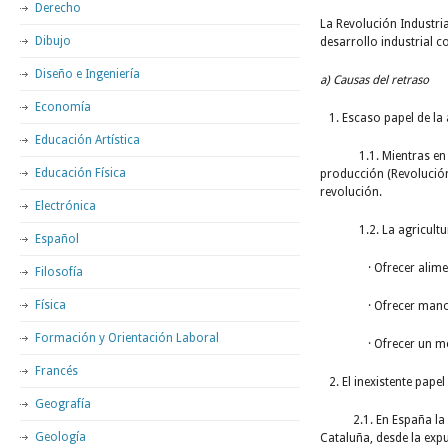
Derecho
La Revolución Industria
Dibujo
desarrollo industrial c
Diseño e Ingeniería
a) Causas del retraso
Economía
1. Escaso papel de la 
Educación Artística
1.1. Mientras en Ingl
Educación Física
producción (Revolución 
revolución.
Electrónica
1.2. La agricultura d
Español
· Ofrecer alimento
Filosofía
Física
· Ofrecer mano de o
Formación y Orientación Laboral
· Ofrecer un merc
Francés
2. El inexistente papel
Geografía
2.1. En España la burg
Geología
Cataluña, desde la expu