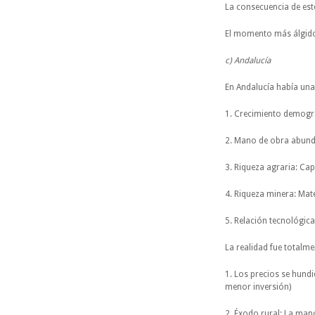
La consecuencia de este
El momento más álgido 
c) Andalucía
En Andalucía había unas
1. Crecimiento demográ
2. Mano de obra abunda
3. Riqueza agraria: Capi
4. Riqueza minera: Mat
5. Relación tecnológica
La realidad fue totalme
1. Los precios se hund
menor inversión)
2. Éxodo rural: La man