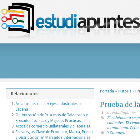
Portada
»
Historia
»
Pr
Relacionados
Prueba de l
Áreas industriales y ejes industriales en
España
by estudiapuntes
Optimización de Procesos de Taladrado y
El calvinismo se p
Fresado: Técnicas y Mejores Prácticas
radicales
,
El rena
Actos de comercio unilaterales y bilaterales
humanismo
,
Princ
Estrategias Clave de Producto, Marca, Precio
0 Comment
y Distribución en Mercados Internacionales