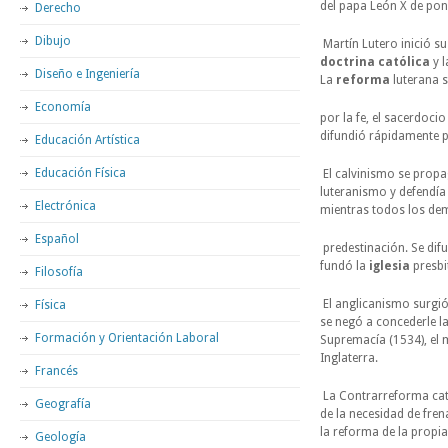
del papa León X de pon
Derecho
Dibujo
Martín Lutero inició sus
doctrina
católica
y l
Diseño e Ingeniería
La
reforma
luterana s
Economía
por la fe, el sacerdocio
difundió rápidamente p
Educación Artística
Educación Física
El calvinismo se propa
luteranismo y defendía
Electrónica
mientras todos los de
Español
predestinación. Se difu
fundó la
iglesia
presbi
Filosofía
El anglicanismo surgió
Física
se negó a concederle l
Formación y Orientación Laboral
Supremacía (1534), el 
Inglaterra.
Francés
La Contrarreforma cató
Geografía
de la necesidad de fren
la reforma de la propia
Geología