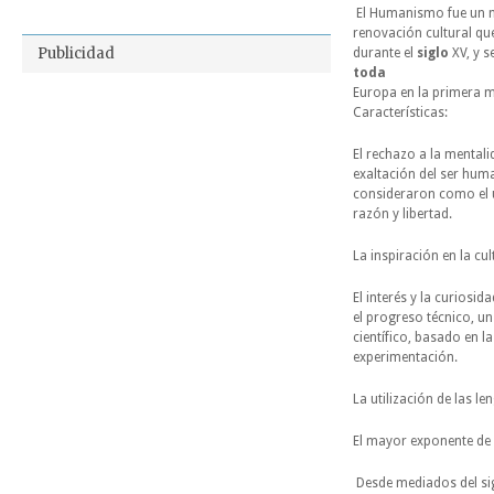
El Humanismo fue un 
renovación cultural que
Publicidad
durante el
siglo
XV, y s
toda
Europa en la primera mi
Características:
El rechazo a la mentali
exaltación del ser hum
consideraron como el 
razón y libertad.
La inspiración en la cul
El interés y la curiosida
el progreso técnico, un
científico, basado en l
experimentación.
La utilización de las l
El mayor exponente de
Desde mediados del sigl