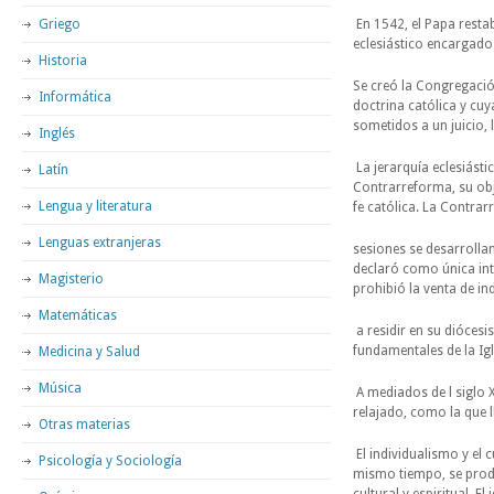
Griego
En 1542, el Papa restab
eclesiástico encargado 
Historia
Se creó la Congregación
Informática
doctrina católica y cuy
sometidos a un juicio, 
Inglés
La jerarquía eclesiás
Latín
Contrarreforma, su obj
Lengua y literatura
fe católica. La Contrar
Lenguas extranjeras
sesiones se desarrolla
declaró como única inte
Magisterio
prohibió la venta de in
Matemáticas
a residir en su diócesi
fundamentales de la Igl
Medicina y Salud
Música
A mediados de l siglo X
relajado, como la que l
Otras materias
El individualismo y el 
Psicología y Sociología
mismo tiempo, se produ