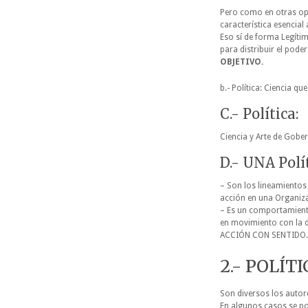
Pero como en otras op
característica esencial 
Eso sí de forma Legítim
para distribuir el pode
OBJETIVO.
b.- Política: Ciencia qu
C.- Política:
Ciencia y Arte de Gober
D.- UNA Polít
– Son los lineamientos
acción en una Organiz
– Es un comportamiento
en movimiento con la d
ACCIÓN CON SENTIDO.
2.- POLÍT
Son diversos los autor
En algunos casos se pon