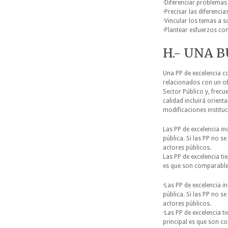
·Diferenciar problemas
·Precisar las diferencias
·Vincular los temas a 
·Plantear esfuerzos co
H.- UNA 
Una PP de excelencia c
relacionados con un ob
Sector Público y, frecu
calidad incluirá orien
modificaciones instituc
Las PP de excelencia in
pública. Si las PP no s
actores públicos.
Las PP de excelencia ti
es que son comparable
·Las PP de excelencia i
pública. Si las PP no s
actores públicos.
·Las PP de excelencia t
principal es que son 