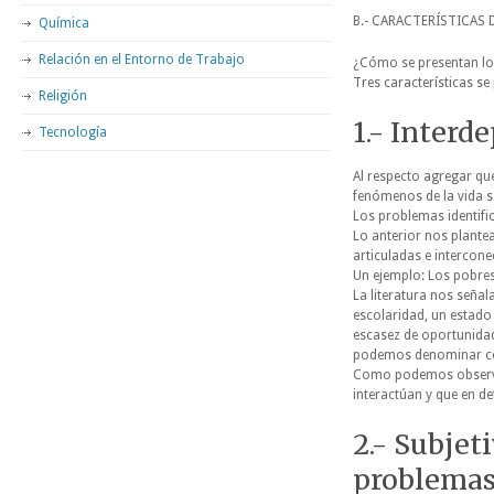
B.- CARACTERÍSTICAS
Química
Relación en el Entorno de Trabajo
¿Cómo se presentan lo
Tres características se
Religión
1.- Interd
Tecnología
Al respecto agregar qu
fenómenos de la vida s
Los problemas identifi
Lo anterior nos plantea
articuladas e intercon
Un ejemplo: Los pobres
La literatura nos señala
escolaridad, un estado 
escasez de oportunidade
podemos denominar c
Como podemos observa
interactúan y que en de
2.- Subjet
problemas