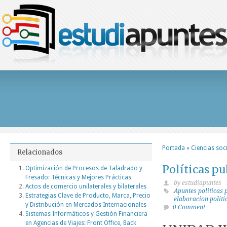
Portada
»
Ciencias soc
Relacionados
Políticas pu
Optimización de Procesos de Taladrado y
Fresado: Técnicas y Mejores Prácticas
by estudiapuntes
Actos de comercio unilaterales y bilaterales
Apuntes politicas 
Estrategias Clave de Producto, Marca, Precio
elaboracion politi
y Distribución en Mercados Internacionales
0 Comment
Sistemas Informáticos y Gestión Financiera
en Agencias de Viajes: Front Office, Back