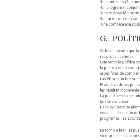
·Un contenido (Sustanci
·Un programa (conjunt
·Una orientación normat
·Un factor de coerción 
·Una competencia social
G.- POLÍT
Se ha planteado que la 
recíproca. (Lahera).
Que tanto la política c
la política es un conce
específicas de cómo ma
Las PP son un factor co
El objetivo de los polít
les resulten inconvenie
La política en su sent
que se concretan.
De lo expuesto se plant
serían: la discusión de
programas, las activida
En torno a la PP se pu
·Acotar las discusiones 