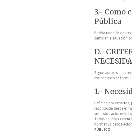
3.- Como c
Pública
Podría también ocurrir
cambiar la situación o
D.- CRITE
NECESIDA
Según autores, la ident
ese contexto se formula
1.- Necesi
Definida por expertos, 
reconocida desde el ma
son estos actores los q
Todas aquellas carenci
normativo de los acto
PÚBLICO.