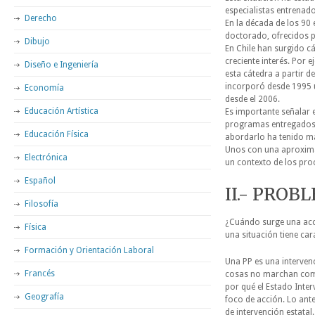
especialistas entrenado
Derecho
En la década de los 9
doctorado, ofrecidos p
Dibujo
En Chile han surgido c
creciente interés. Por 
Diseño e Ingeniería
esta cátedra a partir d
incorporó desde 1995 
Economía
desde el 2006.
Educación Artística
Es importante señalar 
programas entregados s
Educación Física
abordarlo ha tenido ma
Unos con una aproximac
Electrónica
un contexto de los proc
Español
II.- PRO
Filosofía
¿Cuándo surge una acci
Física
una situación tiene car
Formación y Orientación Laboral
Una PP es una interven
Francés
cosas no marchan como 
por qué el Estado Inter
Geografía
foco de acción. Lo ant
de intervención estatal.