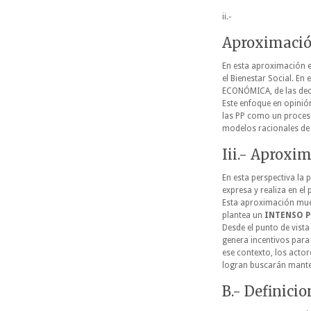
ii.-
Aproximació
En esta aproximación el
el Bienestar Social. En
ECONÓMICA, de las deci
Este enfoque en opinión 
las PP como un proceso
modelos racionales de
Iii.- Aproxim
En esta perspectiva la 
expresa y realiza en el
Esta aproximación mues
plantea un
INTENSO P
Desde el punto de vista
genera incentivos para 
ese contexto, los actor
logran buscarán manten
B.- Definicio