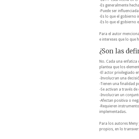
-Es generalmente hecha
-Puede ser influenciada
-Es lo que el gobierno i
-Es lo que el gobierno e
Para el autor menciona
e intereses que lo que 
¿Son las def
No. Cada una enfatiza d
plantea que los element
-El actor privilegiado e
-Involucran una decisi
-Tienen una finalidad p
-Se activan a través de
-Involucran un conjunt
-Afectan positiva o neg
-Requieren instrumentos
implementadas.
Para los autores Meny 
propios, en lo transver