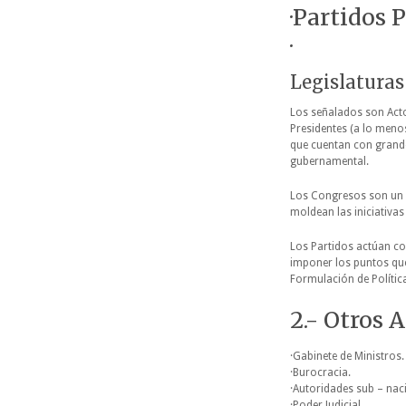
·Partidos P
·
Legislaturas
Los señalados son Acto
Presidentes (a lo menos
que cuentan con grande
gubernamental.
Los Congresos son un ac
moldean las iniciativas
Los Partidos actúan c
imponer los puntos que
Formulación de Polític
2.- Otros 
·Gabinete de Ministros.
·Burocracia.
·Autoridades sub – nac
·Poder Judicial.