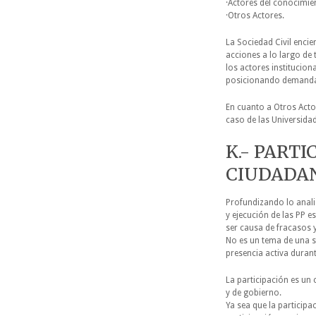
·Actores del conocimie
·Otros Actores.
La Sociedad Civil encie
acciones a lo largo de 
los actores institucion
posicionando demandas
En cuanto a Otros Actor
caso de las Universidad
K.- PARTI
CIUDADA
Profundizando lo analiz
y ejecución de las PP e
ser causa de fracasos y
No es un tema de una s
presencia activa duran
La participación es u
y de gobierno.
Ya sea que la participa