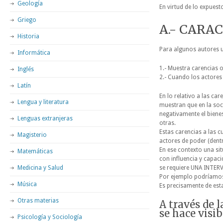
Geología
En virtud de lo expues
Griego
A.- CARA
Historia
Para algunos autores 
Informática
1.- Muestra carencias o
Inglés
2.- Cuando los actores
Latín
En lo relativo a las ca
Lengua y literatura
muestran que en la soc
negativamente el bienes
Lenguas extranjeras
otras.
Estas carencias a las 
Magisterio
actores de poder (dentr
En ese contexto una si
Matemáticas
con influencia y capaci
Medicina y Salud
se requiere UNA INTER
Por ejemplo podríamos
Música
Es precisamente de est
Otras materias
A través de 
se hace visib
Psicología y Sociología