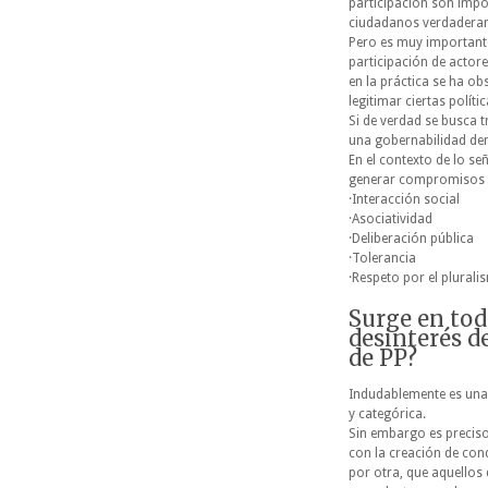
participación son impo
ciudadanos verdadera
Pero es muy importante 
participación de actore
en la práctica se ha ob
legitimar ciertas polít
Si de verdad se busca t
una gobernabilidad dem
En el contexto de lo se
generar compromisos y 
·Interacción social
·Asociatividad
·Deliberación pública
·Tolerancia
·Respeto por el plural
Surge en tod
desinterés d
de PP?
Indudablemente es una r
y categórica.
Sin embargo es preciso
con la creación de con
por otra, que aquellos