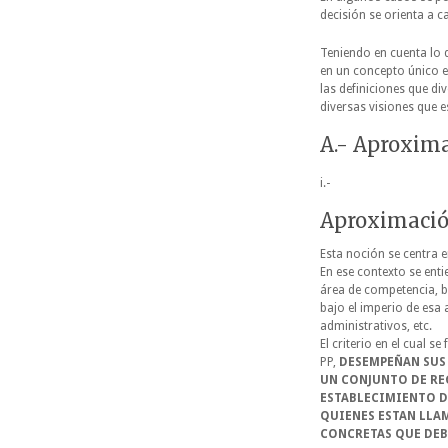
decisión se orienta a c
Teniendo en cuenta lo 
en un concepto único en
las definiciones que d
diversas visiones que e
A.- Aproxim
i.-
Aproximació
Esta noción se centra e
En ese contexto se ent
área de competencia, b
bajo el imperio de esa 
administrativos, etc.
El criterio en el cual 
PP,
DESEMPEÑAN SUS 
UN CONJUNTO DE REG
ESTABLECIMIENTO D
QUIENES ESTAN LLAM
CONCRETAS QUE DEBE