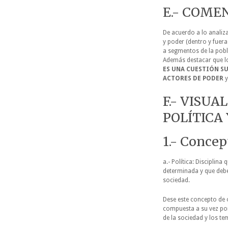
E.- COME
De acuerdo a lo analiza
y poder (dentro y fuera
a segmentos de la pobl
Además destacar que l
ES UNA CUESTIÓN SU
ACTORES DE PODER
y
F.- VISUA
POLÍTICA
1.- Concep
a.- Política: Disciplin
determinada y que debe
sociedad.
Dese este concepto de o
compuesta a su vez por 
de la sociedad y los t