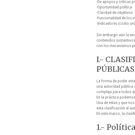
·De apoyos y críticas p
·Oportunidad política
·Claridad de objetivos
·Funcionalidad de los 
·Indicadores (costo uni
Sin embargo aún la exc
contenidos sustantivos
con los mecanismos pro
I.- CLASI
PÚBLICAS
La forma de poder esta
una autoridad pública a
compleja para todos qui
En la práctica podemos 
Una de estas y que nos
esta clasificación el a
En este marco, la clasif
1.- Políti