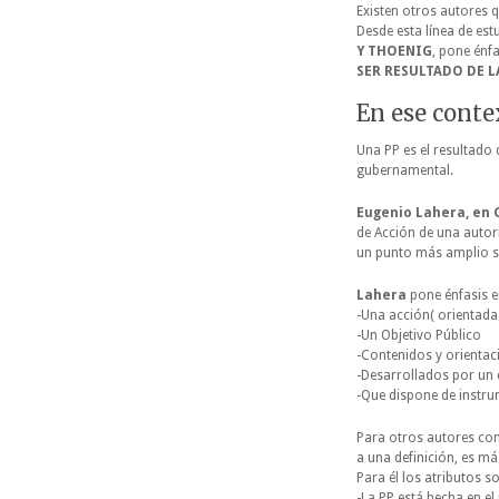
Existen otros autores q
Desde esta línea de es
Y THOENIG
, pone énfa
SER RESULTADO DE 
En ese conte
Una PP es el resultado 
gubernamental.
Eugenio Lahera, en 
de Acción de una autor
un punto más amplio se
Lahera
pone énfasis e
-Una acción( orientada
-Un Objetivo Público
-Contenidos y orientac
-Desarrollados por un 
-Que dispone de instru
Para otros autores c
a una definición, es más
Para él los atributos s
-La PP está hecha en el