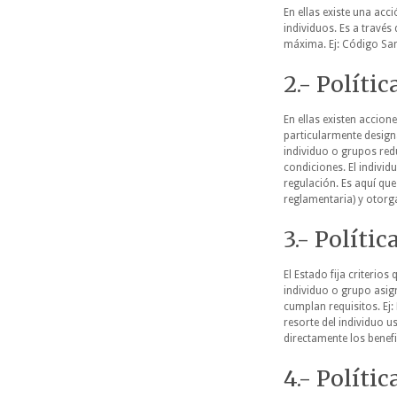
En ellas existe una acc
individuos. Es a través
máxima. Ej: Código Sani
2.- Polític
En ellas existen accion
particularmente designa
individuo o grupos red
condiciones. El individ
regulación. Es aquí que
reglamentaria) y otorg
3.- Polític
El Estado fija criterio
individuo o grupo asig
cumplan requisitos. Ej: 
resorte del individuo u
directamente los benefi
4.- Polític