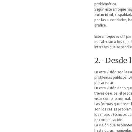
problemática.
Según este enfoque hay
autoridad
, respaldad
por las autoridades, ba
gráfica.
Este enfoque es útil pa
que afectan a los ciud
intereses que se produc
2.- Desde 
En esta visión son las 
problemas públicos. De
por aceptar.
En esta visión dado qu
través de ellos, el pro
visto como lo normal.
Las formas que posee l
son los reales problema
los medios técnicos de 
de comunicación.
La visión que se plant
hasta duras manipulac