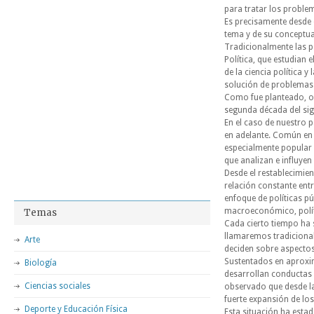
para tratar los probl
Es precisamente desde 
tema y de su conceptua
Tradicionalmente las p
Política, que estudian 
de la ciencia política y
solución de problemas 
Como fue planteado, or
segunda década del si
En el caso de nuestro p
en adelante. Común en 
especialmente popular d
que analizan e influyen
Desde el restablecimien
relación constante ent
enfoque de políticas p
macroeconómico, políti
Temas
Cada cierto tiempo ha s
llamaremos tradicional
Arte
deciden sobre aspectos
Sustentados en aproxim
Biología
desarrollan conductas r
Ciencias sociales
observado que desde la
fuerte expansión de lo
Deporte y Educación Física
Esta situación ha est