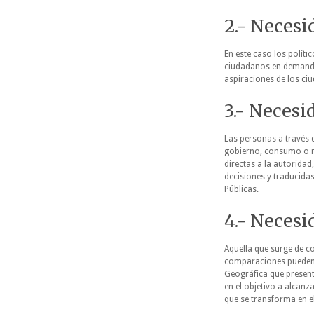
2.- Necesi
En este caso los políti
ciudadanos en demandas
aspiraciones de los ciu
3.- Necesi
Las personas a través 
gobierno, consumo o no
directas a la autorida
decisiones y traducida
Públicas.
4.- Neces
Aquella que surge de c
comparaciones pueden da
Geográfica que present
en el objetivo a alcanz
que se transforma en e