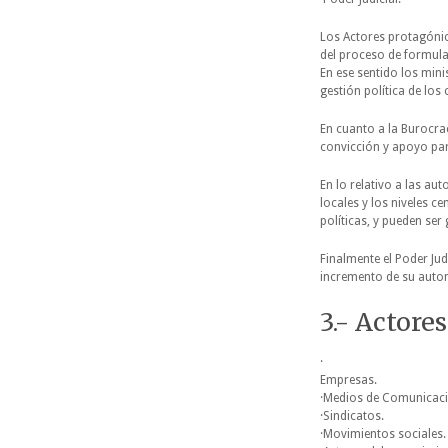
Los Actores protagónico
del proceso de formula
En ese sentido los mini
gestión política de lo
En cuanto a la Burocrac
convicción y apoyo para
En lo relativo a las a
locales y los niveles 
políticas, y pueden ser
Finalmente el Poder Jud
incremento de su autono
3.- Actores
·
Empresas.
·Medios de Comunicaci
·Sindicatos.
·Movimientos sociales.