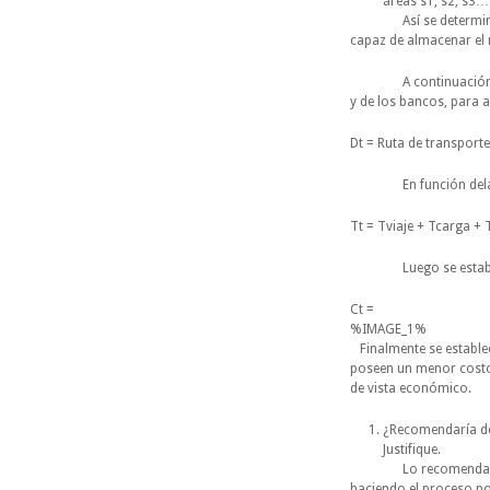
áreas s1, s2, s3…
Así se determinan lo
capaz de almacenar el
A continuación se de
y de los bancos, para a
Dt = Ruta de transporte
En función delas dis
Tt = Tviaje + Tcarga +
Luego se establecen
Ct =
%IMAGE_1%
Finalmente se establec
poseen un menor costo 
de vista económico.
¿Recomendaría depo
Justifique.
Lo recomendaría si l
haciendo el proceso po