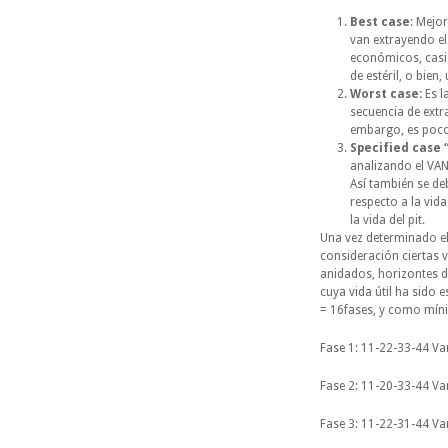
Best case
: Mejor
van extrayendo el 
económicos, casi n
de estéril, o bien
Worst case:
Es l
secuencia de extr
embargo, es poco
Specified case 
analizando el VAN
Así también se de
respecto a la vida
la vida del pit.
Una vez determinado el p
consideración ciertas v
anidados, horizontes de
cuya vida útil ha sid
= 16fases, y como mínim
Fase 1: 11-22-33-44 V
Fase 2: 11-20-33-44 Va
Fase 3: 11-22-31-44 Va