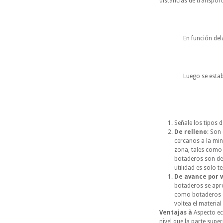
distancias de transpor
En función delas dis
Luego se establecen
Señale los tipos 
De relleno
: Son
cercanos a la mina
zona, tales como 
botaderos son de
utilidad es solo t
De avance por 
botaderos se apro
como botaderos d
voltea el materi
Ventajas à
Aspecto ec
nivel que la parte supe