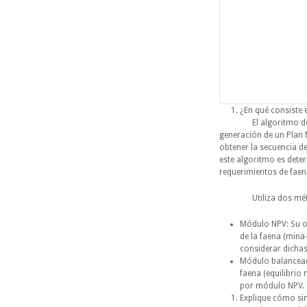
¿En qué consiste 
El algoritmo de Mila
generación de un Plan 
obtener la secuencia de
este algoritmo es dete
requerimientos de faen
Utiliza dos mét
Módulo NPV: Su ob
de la faena (mina-
considerar dicha
Módulo balanceado
faena (equilibrio
por módulo NPV.
Explique cómo si