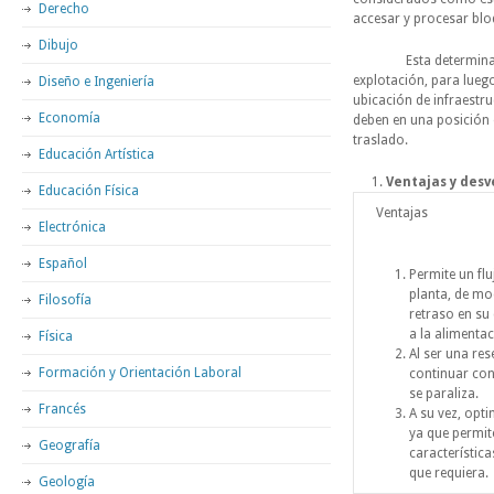
Derecho
accesar y procesar blo
Dibujo
Esta determinación se
explotación, para luego
Diseño e Ingeniería
ubicación de infraestr
Economía
deben en una posición e
traslado.
Educación Artística
Ventajas y desv
Educación Física
Ventajas
Electrónica
Español
Permite un flu
planta, de mo
Filosofía
retraso en su 
a la alimentac
Física
Al ser una res
Formación y Orientación Laboral
continuar con
se paraliza.
Francés
A su vez, opti
ya que permite
Geografía
característica
que requiera.
Geología