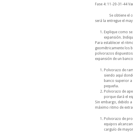
Fase 4: 11-20-31-44 Va
Se obtiene el corresp
será la entregue el ma
Explique como se 
expansión. Indiqu
Para establecer el ritm
geométricamente los ba
polvorazos dispuestos 
expansión de un banco
Polvorazo de ramp
siendo aquí dond
banco superior a 
pequeña.
Polvorazo de ape
porque dará el e
Sin embargo, debido a 
máximo ritmo de extrac
Polvorazo de pro
equipos alcanzan 
carguío de mayor