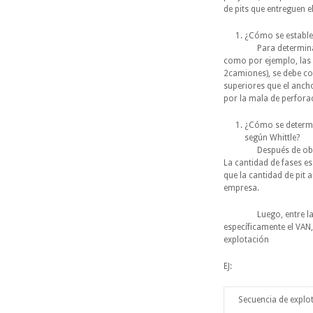
de pits que entreguen e
¿Cómo se estable
Para determinar el a
como por ejemplo, las 
2camiones), se debe co
superiores que el anch
por la mala de perfora
¿Cómo se determin
según Whittle?
Después de obtener el
La cantidad de fases e
que la cantidad de pit 
empresa.
Luego, entre las fas
específicamente el VAN
explotación
EJ:
Secuencia de explo