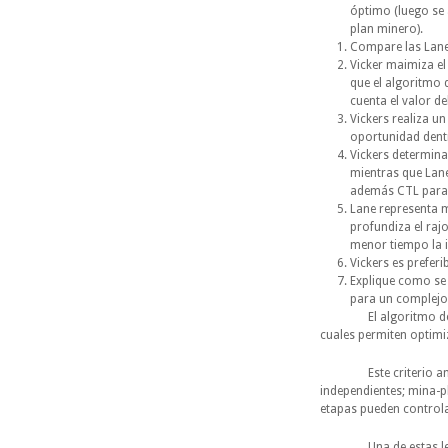
óptimo (luego se 
plan minero).
Compare las Lane 
Vicker maimiza el
que el algoritmo 
cuenta el valor de
Vickers realiza un
oportunidad dentr
Vickers determina 
mientras que Lane 
además CTL para
Lane representa m
profundiza el raj
menor tiempo la i
Vickers es preferib
Explique como se u
para un complejo 
El algoritmo de Lane 
cuales permiten optimi
Este criterio analiza
independientes; mina-pl
etapas pueden controlar
Una de estas leyes pr