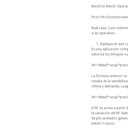
Bench to Bench: Opera
Pit to Pit: Economicam
Real case: Caso interme
si es operativo.
Explique en qué co
Es una aplicación compu
valoriza los bloques a p
Vb= Metal*recup*prec
La fórmula anterior se 
resulta de la sensibili
oferta y demanda. Lueg
Vb= Metal*recup*prec
El RF se acota a parti
la variación del RF. Na
de pits anidados genera
tienen 3 casos: