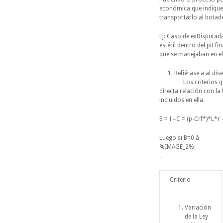
económica que indique 
transportarlo al botad
Ej: Caso de exDisputad
estéril dentro del pit 
que se manejaban en 
Refiérase a al dis
Los criterios que se 
directa relación con la
incluidos en ella.
B = I –C = (p-Crf*)*L*r
Luego si B=0 à
%IMAGE_2%
.
Criterio
Variación
de la Ley