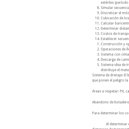
estériles (período 
Simular secuencia
Discretizar el mód
Cubicación de los
Calcular baricent
Determinar distanc
Costos de transp
Establecer secuen
Construcción y o
Operaciones de l
Sistema con cint
Descarga de camio
Sistema idea de t
distribuye el mat
Sistema de drenaje: El
que ponen el peligro la
Áreas a respetar: Pit, c
Abandono de botadero:
Para determinar los co
Al determinar el bar