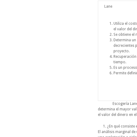
Lane
Utiliza el cos
el valor del d
Se obtiene el
Determina un v
decrecientes 
proyecto.
Recuperación 
tiempo.
Es un proceso 
Permite defin
Escogería Lane porque
determina el mayor val
el valor del dinero en 
¿En qué consiste 
El análisis marginal de