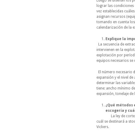
Luego se diseñan los p
lograr las condiciones 
vez establecidas cuáles
asignan recursos (equip
tomando en cuenta los 
calendarización de la e
Explique la imp
La secuencia de extrac
intervienen en la explo
explotación por períod
equipos necesarios se 
El número necesario d
expansión y el nivel de
determinar las variable
tiene: ancho mínimo de
expansión, tonelaje de
¿Qué métodos ex
escogería y cu
La ley de corte de pl
cuál se destinará a sto
Vickers.