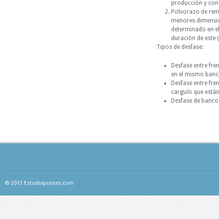
producción y cons
Polvorazo de rema
menores dimension
determinado en el
duración de este 
Tipos de desfase:
Desfase entre fre
en el mismo banc
Desfase entre fren
carguío que está
Desfase de bancos
© 2013 Estudiapuntes.com