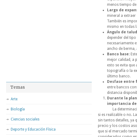
menos tiempo de 
Largo de expan
mineral a extraer 
También es import
mismo en todas l
Ángulo de talu
depender del tipo 
necesariamente e
ancho de berma, á
Banco base
: Es
mejor calidad, a 
esto se evita que
topografía o la e
último banco.
Desfase entre 
Temas
entre bancos cons
distancia disponi
Durante la plani
Arte
importancia de
Biología
La determinación se r
si es realizable o no. 
Ciencias sociales
sin tantos detalles, ya 
precio y los costos asoc
Deporte y Educación Física
que si el mercado termi
considerados como esté