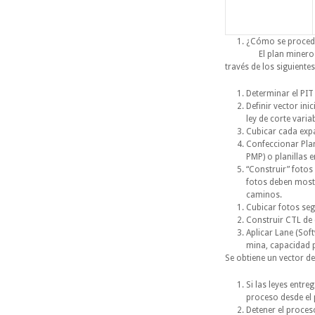
¿Cómo se procede
El plan minero se opt
través de los siguiente
Determinar el PI
Definir vector inic
ley de corte varia
Cubicar cada expa
Confeccionar Plan
PMP) o planillas 
“Construir” fotos
fotos deben mostr
caminos.
Cubicar fotos seg
Construir CTL de
Aplicar Lane (Sof
mina, capacidad pl
Se obtiene un vector de
Si las leyes entre
proceso desde el 
Detener el proces