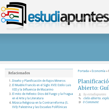
Portada
»
Economía
»
Relacionados
Planificaci
Diseño y Planificación de Rajos Mineros
El Mueble Francés en el Siglo XVII: Estilo Luis
Abierto: Gu
XIII y la Influencia de Mazarino
El mito de Hefesto: Dios del Fuego y la Fragua
by estudiapuntes
en el Arte y la Literatura
cielo abierto
,
expl
0 Comment
Música Religiosa en la Contrarreforma (S.
XVI): Palestrina y las Escuelas Polifónicas