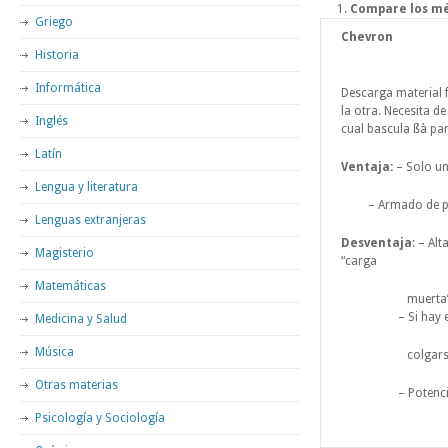
Compare los mé
Griego
Chevron
Historia
Informática
Descarga material
la otra. Necesita d
Inglés
cual bascula ßà par
Latín
Ventaja:
– Solo un
Lengua y literatura
– Armado de pilas
Lenguas extranjeras
Desventaja
: – Al
Magisterio
“carga
Matemáticas
muerta”
– Si hay extrac
Medicina y Salud
Música
colgarse el 
Otras materias
– Potencial de
Psicología y Sociología