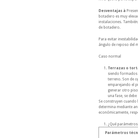
Desventajas à
Present
botadero es muy elevada
instalaciones. También,
de botadero.
Para evitar inestabilid
ángulo de reposo del m
Caso n
Terrazas o tort
siendo formados p
terreno. Son de o
emparejando el pi
generar otro piso
una fase, se debe
Se construyen cuando ha
determina mediante anál
económicamente, respe
¿Qué parámetros s
Parámetros técn