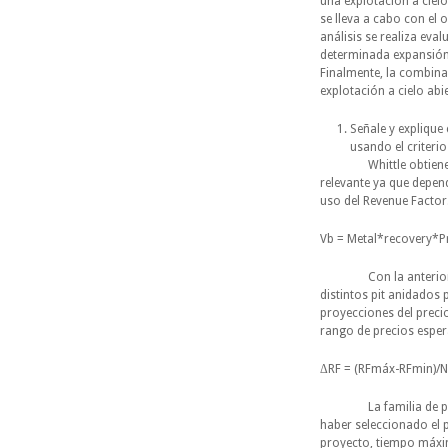
una explotación a cielo
se lleva a cabo con el o
análisis se realiza ev
determinada expansión 
Finalmente, la combina
explotación a cielo abi
Señale y explique
usando el criterio
Whittle obtiene los p
relevante ya que depen
uso del Revenue Factor.
Vb = Metal*recovery*
Con la anterior fórmu
distintos pit anidados 
proyecciones del preci
rango de precios esper
ΔRF = (RFmáx-RFmin
La familia de pits es
haber seleccionado el p
proyecto, tiempo máxim