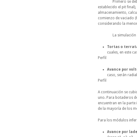
Primero se debe dete
establecido el pit final
almacenamiento, calcul
comienzo de vaciado (PC
considerando la menor 
La simulación de sec
Tortas o terrat
cuales, en este c
Perfil 
Avance por vol
caso, serán radial
Perfil 
A continuación se cubi
uno. Para botaderos de
encuentran en la parte 
de la mayoría de los 
Para los módulos infer
Avance por lad