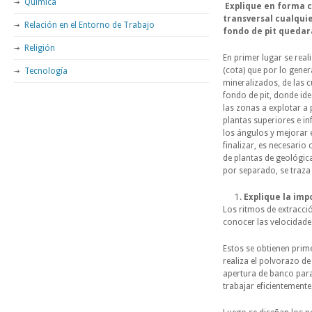
Química
Explique en forma c
transversal cualqui
Relación en el Entorno de Trabajo
fondo de pit quedar
Religión
En primer lugar se reali
(cota) que por lo gener
Tecnología
mineralizados, de las c
fondo de pit, donde id
las zonas a explotar a 
plantas superiores e in
los ángulos y mejorar 
finalizar, es necesario 
de plantas de geológic
por separado, se traza 
Explique la imp
Los ritmos de extracci
conocer las velocidades
Estos se obtienen prim
realiza el polvorazo de
apertura de banco para
trabajar eficientemente