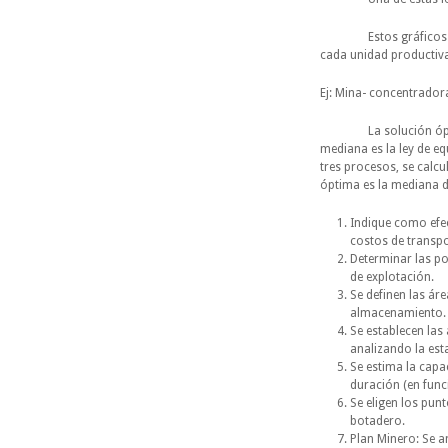
Estos gráficos repre
cada unidad productiva 
Ej: Mina- concentrador
La solución óptima, s
mediana es la ley de e
tres procesos, se calcul
óptima es la mediana d
Indique como efec
costos de transpo
Determinar las po
de explotación.
Se definen las ár
almacenamiento.
Se establecen las
analizando la est
Se estima la capa
duración (en func
Se eligen los pun
botadero.
Plan Minero: Se a