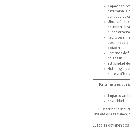
Capacidad req
determina la 
cantidad de es
Ubicación bo
desmineraliza
puede arrasta
Reprocesamien
posibilidad de
botadero.
Terrenos de f
colapsen.
Estabilidad de
Hidrología del
hidrográfica 
Parámetros socia
Impacto ambi
Seguridad
Describa la secue
Una vez que se tienen l
Luego se obtienen dos