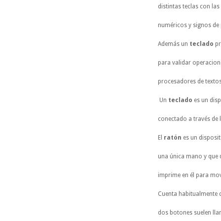
distintas teclas con las
numéricos y signos de 
Además un
teclado
pr
para validar operacio
procesadores de textos
Un
teclado
es un dis
conectado a través de 
El
ratón
es un disposit
una única mano y que d
imprime en él para mov
Cuenta habitualmente 
dos botones suelen ll