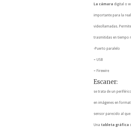
La cámara
digital o 
importante para la rea
videollamadas. Permite
trasmitidas en tiempo r
-Puerto paralelo
–
USB
–
Firewire
Escaner:
se trata de un perifér
en imágenes en formato 
sensor parecido al que 
Una
tableta gráfica