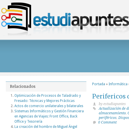
Portada
»
Informática
Relacionados
Perifericos 
Optimización de Procesos de Taladrado y
Fresado: Técnicas y Mejores Prácticas
by estudiapuntes
Actos de comercio unilaterales y bilaterales
Actualización de d
Sistemas Informáticos y Gestión Financiera
almacenamiento
,
en Agencias de Viajes: Front Office, Back
periféricos
,
Dispos
Office y Tesorería
0 Comment
La creación del hombre de Miguel Ángel