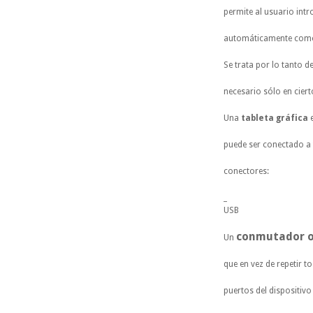
permite al usuario intr
automáticamente como 
Se trata por lo tanto d
necesario sólo en ciert
Una
tableta gráfica
puede ser conectado a t
conectores:
_
USB
conmutador o
Un
que en vez de repetir t
puertos del dispositivo