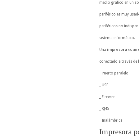
medio gráfico en un sop
periférico es muy usado
periféricos no indispe
sistema informático.
Una
impresora
es un 
conectado a través de 
_
Puerto paralelo
_
USB
_
Firewire
_
RJ45
_
Inalámbrica
Impresora po