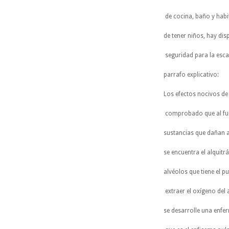
de cocina, baño y habi
de tener niños, hay dis
seguridad para la esca
parrafo explicativo:
Los efectos nocivos d
comprobado que al fum
sustancias que dañan a
se encuentra el alquitr
alvéolos que tiene el p
extraer el oxígeno del 
se desarrolle una enfe