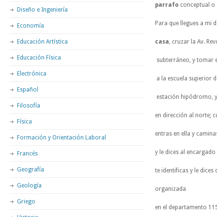
parrafo
conceptual o d
Diseño e Ingeniería
Para que llegues a mi d
Economía
Educación Artística
casa
, cruzar la Av. Rev
Educación Física
subterráneo, y tomar el
Electrónica
a la escuela superior 
Español
estación hipódromo, y
Filosofía
en dirección al norte; c
Física
entras en ella y camina
Formación y Orientación Laboral
y le dices al encargado
Francés
Geografía
te identificas y le dices
Geología
organizada
Griego
en el departamento 115;