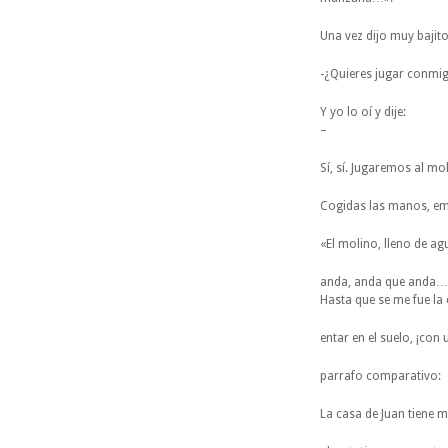
Una vez dijo muy bajito
-¿Quieres jugar conmi
Y yo lo oí y dije:
–
Sí, sí. Jugaremos al mo
Cogidas las manos, e
«El molino, lleno de ag
anda, anda que anda…
Hasta que se me fue la
entar en el suelo, ¡co
parrafo comparativo:
La casa de Juan tiene m