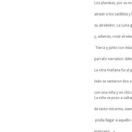
Los planetas, por su m
atraen a los satélites y
su alrededor. La Luna 
y, además, rotal alrede
Tierra y junto con ésta
parrafo narrativo: deb
La otra mañana fui al p
lado se sentaron dos 
con una niña y un chic
La niña se puso a salt
de tanto mirarme, siem
podía llegar a aquello 
manzana…».