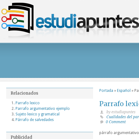
Portada
»
Español
»
Pa
Relacionados
Parrafo lex
Parrafo lexico
Parrafo argumentativo ejemplo
by estudiapuntes
Sujeto lexico y gramatical
Cualidades del pa
Párrafo de salvedades
0 Comment
párrafo argumentativo
Publicidad