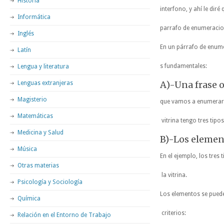
Historia
interfono, y ahí le diré
Informática
parrafo de enumeracio
Inglés
En un párrafo de enum
Latín
s fundamentales:
Lengua y literatura
A)-Una frase 
Lenguas extranjeras
Magisterio
que vamos a enumerar. 
Matemáticas
vitrina tengo tres tipos
Medicina y Salud
B)-Los eleme
Música
En el ejemplo, los tres 
Otras materias
la vitrina.
Psicología y Sociología
Los elementos se puede
Química
criterios:
Relación en el Entorno de Trabajo