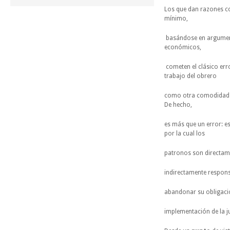
Los que dan razones c
mínimo,
basándose en argume
económicos,
cometen el clásico erro
trabajo del obrero
como otra comodidad
De hecho,
es más que un error: es 
por la cual los
patronos son directame
indirectamente respons
abandonar su obligació
implementación de la ju