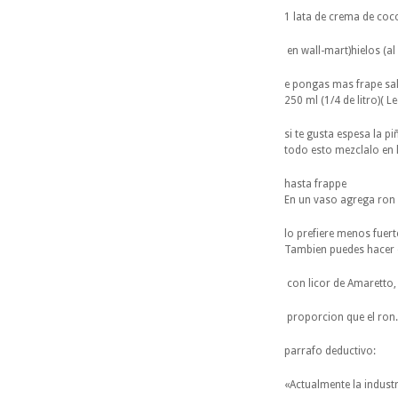
1 lata de crema de co
en wall-mart)hielos (a
e pongas mas frape sal
250 ml (1/4 de litro)( 
si te gusta espesa la p
todo esto mezclalo en 
hasta frappe
En un vaso agrega ron 1
lo prefiere menos fuert
Tambien puedes hacer
con licor de Amaretto,
proporcion que el ron.
parrafo deductivo:
«Actualmente la industr