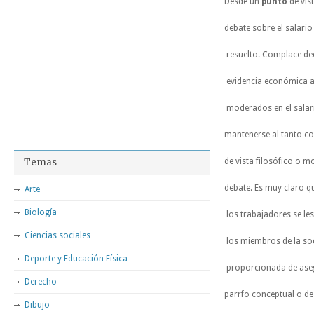
Desde un
punto
de vis
debate sobre el salari
resuelto. Complace de
evidencia económica a
moderados en el salari
mantenerse al tanto con
Temas
de vista filosófico o m
debate. Es muy claro que
Arte
Biología
los trabajadores se les
Ciencias sociales
los miembros de la soc
Deporte y Educación Física
proporcionada de aseg
Derecho
parrfo conceptual o de 
Dibujo