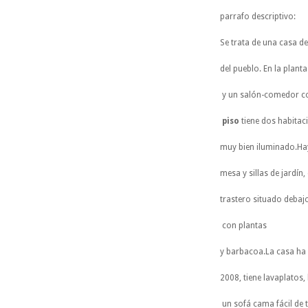
parrafo descriptivo:
Se trata de una casa de
del pueblo. En la plant
y un salón-comedor co
piso
tiene dos habitac
muy bien iluminado.H
mesa y sillas de jardín,
trastero situado debajo
con plantas
y barbacoa.La casa ha
2008, tiene lavaplatos,
un sofá cama fácil de 