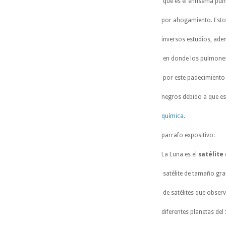
que es el enfisema pul
por ahogamiento. Est
inversos estudios, ade
en donde los pulmones
por este padecimiento
negros debido a que es
química
.
parrafo expositivo:
La Luna es el
satélite
satélite de tamaño gra
de satélites que obser
diferentes planetas del