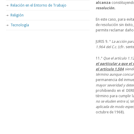
alcanza
constituyend
Relación en el Entorno de Trabajo
resolución.
Religión
En este caso, para evita
de resolución sin éxito
Tecnología
permite reclamar daños 
JURIS 9. °
La acción para
1.964 del C.c.
(cfr. sen
11.°
Que el artículo 1.1
el particular a que e
el artículo 1.504
siend
término aunque concurr
permanencia del inmueb
mayor severidad y determ
prohibiendo en el DER
término para cumplir la
no se eluden entre sí
, s
aplicada de modo especí
octubre de 1968).