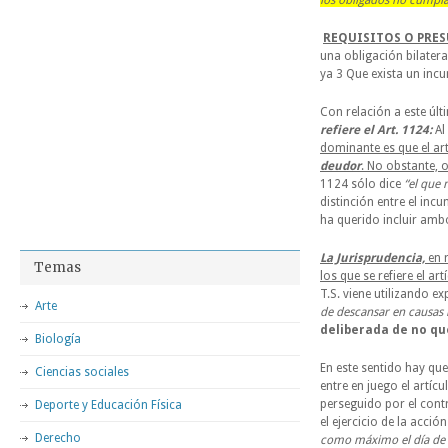
los obligados no cumpl
REQUISITOS O PRE
una obligación bilater
ya 3 Que exista un incu
Con relación a este últ
refiere el Art. 1124:
Al
dominante es que el ar
deudor
. No obstante, o
1124 sólo dice
“el que 
distinción entre el inc
ha querido incluir amb
La Jurisprudencia,
en r
Temas
los que se refiere el a
T.S. viene utilizando e
Arte
de descansar en causas 
deliberada de no qu
Biología
En este sentido hay que
Ciencias sociales
entre en juego el artíc
perseguido por el cont
Deporte y Educación Física
el ejercicio de la acció
Derecho
como máximo el día de la