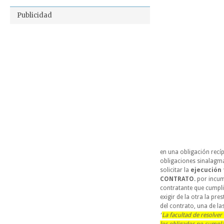
Publicidad
en una obligación recíp
obligaciones sinalagmát
solicitar la
ejecución 
CONTRATO.
por incum
contratante que cumpl
exigir de la otra la pr
del contrato, una de l
“
La facultad de resolver