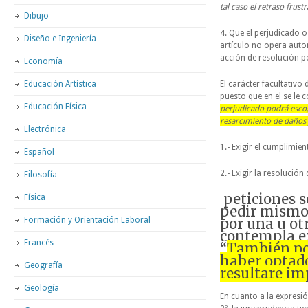
tal caso el retraso frus
Dibujo
4. Que el perjudicado o
Diseño e Ingeniería
artículo no opera auto
acción de resolución po
Economía
Educación Artística
El carácter facultativo
puesto que en el se le 
Educación Física
perjudicado podrá escoge
resarcimiento de daños
Electrónica
1.- Exigir el cumplimie
Español
2.- Exigir la resolución
Filosofía
peticiones 
Física
pedir mismo
Formación y Orientación Laboral
por una u ot
contempla ex
Francés
“
También pod
haber optado
Geografía
resultare im
Geología
En cuanto a la expresió