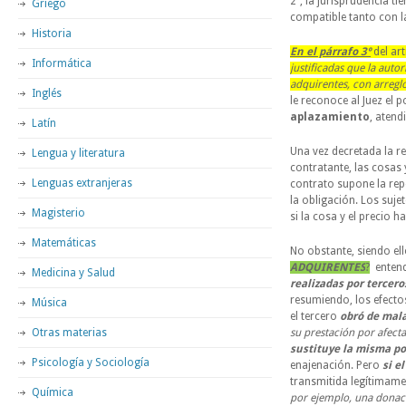
2º, la jurisprudencia t
Griego
compatible tanto con l
Historia
En el párrafo 3º
del art
Informática
justificadas que la auto
adquirentes, con arreglo
Inglés
le reconoce al Juez el
aplazamiento
, aten
Latín
Una vez decretada la re
Lengua y literatura
contratante, las cosas 
Lenguas extranjeras
contrato supone la rep
la obligación. Los sujet
Magisterio
si la cosa y el precio 
Matemáticas
No obstante, siendo el
ADQUIRENTES
?
entendi
Medicina y Salud
realizadas por tercero
resumiendo, los efecto
Música
el tercero
obró de mala
Otras materias
su prestación por afecta
sustituye la misma po
Psicología y Sociología
enajenación. Pero
si e
transmitida legítimamen
Química
por ejemplo, una donac