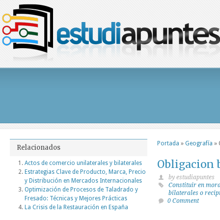
Portada
»
Geografía
»
Relacionados
Obligacion b
Actos de comercio unilaterales y bilaterales
Estrategias Clave de Producto, Marca, Precio
by estudiapuntes
y Distribución en Mercados Internacionales
Constituir en mor
Optimización de Procesos de Taladrado y
bilaterales o reci
Fresado: Técnicas y Mejores Prácticas
0 Comment
La Crisis de la Restauración en España