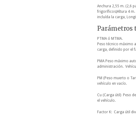
Anchura 2,55 m. (2,6 p
frigoríficos)Altura 4 m.
incluída la carga, Long
Parámetros 
PTMA ó MTMA.
Peso técnico máximo a
carga, definido por el f
PMA Peso máximo auto
administración. Vehícu
PM (Peso muerto o Tar
vehículo en vacío.
Cu (Carga útil) Peso d
el vehículo.
Factor K: Carga útil di