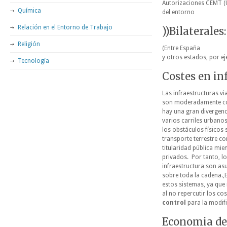
Autorizaciones CEMT (U
Química
del entorno
Relación en el Entorno de Trabajo
))Bilaterales:
Religión
(Entre España
y otros estados, por e
Tecnología
Costes en in
Las infraestructuras vi
son moderadamente co
hay una gran divergenc
varios carriles urbano
los obstáculos físico
transporte terrestre co
titularidad pública mi
privados. Por tanto, lo
infraestructura son as
sobre toda la cadena.,
estos sistemas, ya que
al no repercutir los cos
control
para la modifi
Economia de 