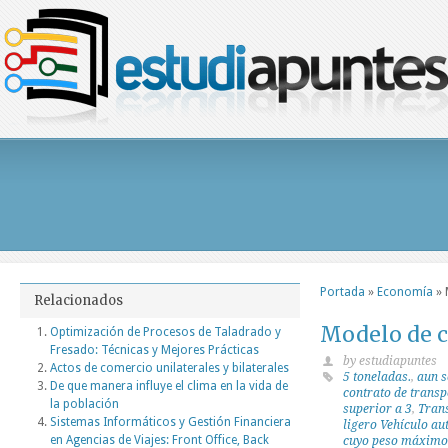
Portada
»
Economía
»
Relacionados
Modelo de c
Optimización de Procesos de Taladrado y
Fresado: Técnicas y Mejores Prácticas
by estudiapuntes
Actos de comercio unilaterales y bilaterales
5 toneladas.
,
aun s
De que manera influye el clima en la vida de
contrato de trans
la población
superior a 3
,
Trans
Sistemas Informáticos y Gestión Financiera
ligero Vehículo a
en Agencias de Viajes: Front Office, Back
cuyo peso máximo 