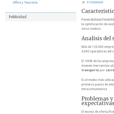
0 Comment
Office y Tesorería
Caracteristi
Publicidad
Penetrabilidad.Flexibil
la optimización de exi
otros medios.
Analisis del 
Más de 120.000 empre
4.000 operadores del s
El 100% de las empres
mueven mercancías util
transporte
por
carr
Es el medio más utiliza
primeros pasos de int
intracomunitarios
Problemas y
expectativa
El exceso de oferta.(Fu