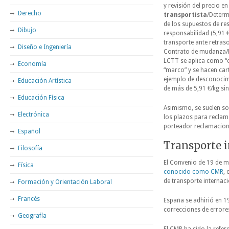
y revisión del precio e
Derecho
transportista
/Determ
de los supuestos de res
Dibujo
responsabilidad (5,91 €
transporte ante retras
Diseño e Ingeniería
Contrato de mudanza/
LCTT se aplica como “c
Economía
“marco” y se hacen car
ejemplo de desconocim
Educación Artística
de más de 5,91 €/kg si
Educación Física
Asimismo, se suelen s
Electrónica
los plazos para reclama
porteador reclamacione
Español
Transporte i
Filosofía
El Convenio de 19 de 
Física
conocido como CMR
, 
de transporte internac
Formación y Orientación Laboral
Francés
España se adhirió en 
correcciones de errore
Geografía