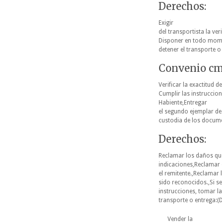
Derechos:
Exigir
del transportista la ve
Disponer en todo mome
detener el transporte 
Convenio cmr
Verificar la exactitud d
Cumplir las instruccio
Habiente,Entregar
el segundo ejemplar de 
custodia de los docume
Derechos:
Reclamar los daños que
indicaciones,Reclamar e
el remitente.,Reclamar
sido reconocidos.,Si se
instrucciones, tomar l
transporte o entrega:(
Vender la