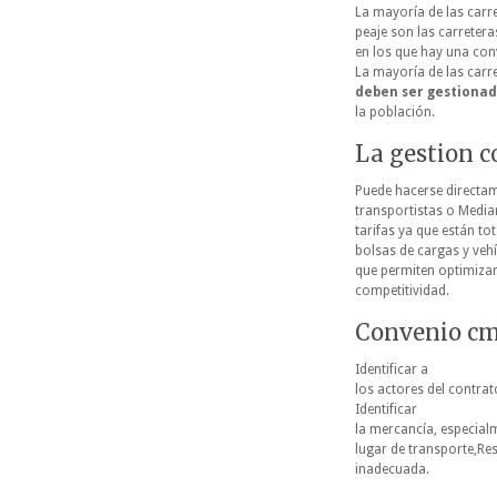
La mayoría de las carr
peaje son las carreter
en los que hay una con
La mayoría de las car
deben ser gestionad
la población.
La gestion c
Puede hacerse directa
transportistas o Media
tarifas ya que están to
bolsas de cargas y veh
que permiten optimizar
competitividad.
Convenio cmr
Identificar a
los actores del contrat
Identificar
la mercancía, especialm
lugar de transporte,Re
inadecuada.