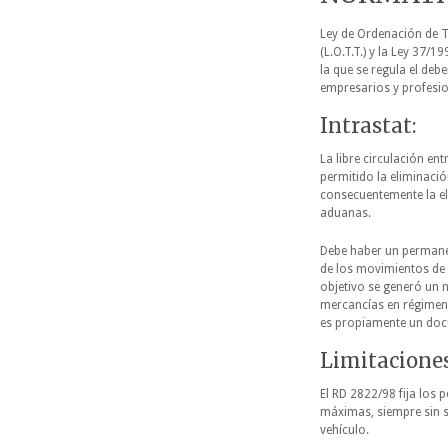
Ley de Ordenación de 
(L.O.T.T.) y la Ley 37/1
la que se regula el deb
empresarios y profesi
Intrastat:
La libre circulación e
permitido la eliminació
consecuentemente la e
aduanas.
Debe haber un permane
de los movimientos de 
objetivo se generó un
mercancías en régimen
es propiamente un doc
Limitaciones
El RD 2822/98 fija los
máximas, siempre sin 
vehículo.