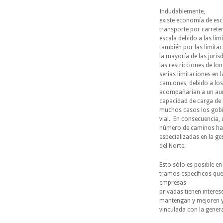
Indudablemente,
existe economía de esc
transporte por carrete
escala debido a las li
también por las limitac
la mayoría de las juris
las restricciones de l
serias limitaciones en
camiones, debido a lo
acompañarían a un aume
capacidad de carga de l
muchos casos los gobie
vial. En consecuencia, 
número de caminos ha
especializadas en la g
del Norte.
Esto sólo es posible en
tramos específicos que 
empresas
privadas tienen intere
mantengan y mejoren ya
vinculada con la gener