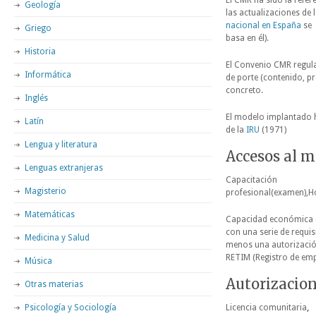
El CMR ha sido la refer
Geología
las actualizaciones de 
nacional en España
se
Griego
basa en él).
Historia
El Convenio CMR regula
Informática
de porte (contenido, p
concreto.
Inglés
El modelo implantado h
Latín
de la
IRU
(1971)
Lengua y literatura
Accesos al me
Lenguas extranjeras
Capacitación
Magisterio
profesional(examen),Ho
Matemáticas
Capacidad económica 
con una serie de requisi
Medicina y Salud
menos una autorización
RETIM (Registro de emp
Música
Autorizacion
Otras materias
Psicología y Sociología
Licencia comunitaria
,