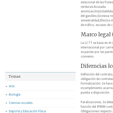
estacional de las fruta
verduras.Acusada
atomización),Volatilida
del gasóleo,Excesiva re
siniestralidad,Efectos
de tráfico, escasez de 
Marco legal 
La LCTT se basa en el 
internacional por carr
se pacten por las parte
convenio.
Diferncias lc
Definición del contrato
Temas
obligación de contrata
formalización. Se hace
Arte
incumplimiento acarrea
puesta a disposición
Biología
Paralizaciones. Se det
Ciencias sociales
función del IPREM conta
Deporte y Educación Física
Obligaciones respecto 