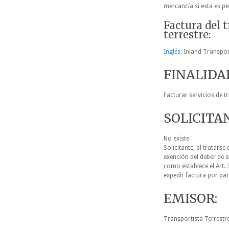
mercancí
Factura del 
terrestre:
Inglés
: Inland Transpor
FINALIDA
Facturar servicios de t
SOLICITA
No existe
Solicitante, al tratars
exención del deber de e
como establece el Art. 
expedir factura por pa
EMISOR:
Transportista Terrestre