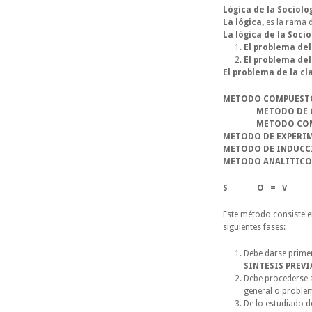
Lógica de la Sociolog
La lógica, 
es la rama 
La lógica de la Socio
El problema del
El problema del
El problema de la cl
METODO COMPUESTO        
                METODO
                METODO
METODO DE EXPERI
METODO DE INDUCC
METODO ANALITICO 
S O = V
Este método consiste e
siguientes fases:
Debe darse primer
SINTESIS PREVI
Debe procederse 
general o proble
De lo estudiado d