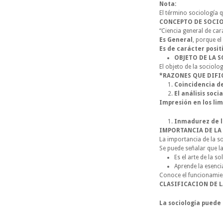
Nota: 
El término sociología q
CONCEPTO DE SOCIO
“Ciencia general de car
Es General
, porque el
Es de carácter posit
OBJETO DE LA 
El objeto de la sociol
*RAZONES QUE DIFI
Coincidencia de
El análisis soci
Impresión en los lim
Inmadurez de l
IMPORTANCIA DE LA
La importancia de la s
Se puede señalar que la
Es el arte de la s
Aprende la esencia
Conoce el funcionamient
CLASIFICACION DE 
La sociología puede 