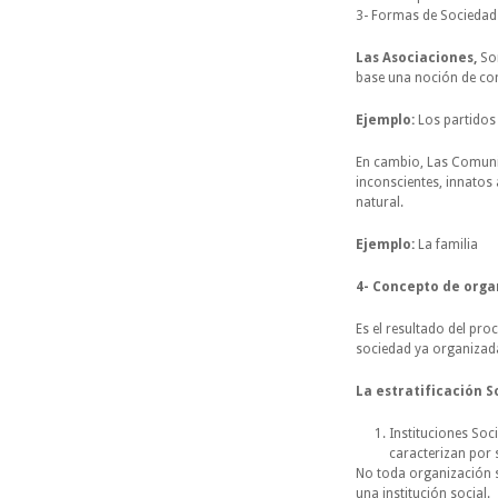
3- Formas de Sociedad
Las Asociaciones,
Son
base una noción de con
Ejemplo:
Los partidos 
En cambio, Las Comuni
inconscientes, innatos
natural.
Ejemplo:
La familia
4- Concepto de organ
Es el resultado del pro
sociedad ya organizada
La estratificación S
Instituciones Soc
caracterizan por
No toda organización s
una institución social.