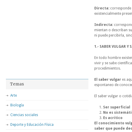
Directa:
corresponde a
existencialmente present
Indirecta:
corresponde
mientan o describan su
ni puede percibirla, si
1.- SABER VULGAR Y 
En todo hombre existen
vivir y se sabe científ
procedimientos.
El saber vulgar
es aqu
Temas
espontaneo de conocer 
Arte
El saber vulgar o cotid
Biología
Ser superficial
No es sistemát
Ciencias sociales
Es acrítico
El conocimiento vulg
Deporte y Educación Física
saber que puede deci