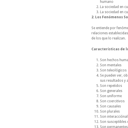
humano
La sociedad en cu
La sociedad en c
2. Los Fenómenos So
Se entiende por fenóme
relaciones establecidas
de los que lo realizan.
Características de 
Son hechos hum
Son mentales
Son teleológicos
Se pueden ver, ob
sus resultados y a
Son repetidos
Son generales
Son uniforme
Son coercitivos
Son causales
Son plurales
Son interacciónal
Son susceptibles 
Son permanentes e