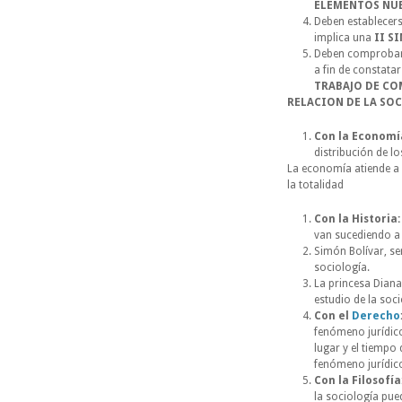
ELEMENTOS NU
Deben establecers
implica una
II S
Deben comprobarse
a fin de constata
TRABAJO DE C
RELACION DE LA SO
Con la Economí
distribución de l
La economía atiende a 
la totalidad
Con la Historia:
van sucediendo a 
Simón Bolívar, se
sociología.
La princesa Diana
estudio de la soci
Con el
Derecho
fenómeno jurídico
lugar y el tiempo
fenómeno jurídico
Con la Filosofía
la sociología pued