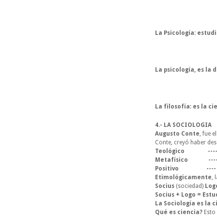
La Psicología:
 estud
La psicología
, es la
La filosofía:
 es la c
4.- LA SOCIOLOGIA
Augusto Conte
, fue 
Conte, creyó haber desc
Teológico                
Metafísico              
Positivo                   -
Etimológicamente
, 
Socius
 (sociedad) 
Log
Socius + Logo = Estu
La Sociología es la 
Qué es ciencia?
 Esto