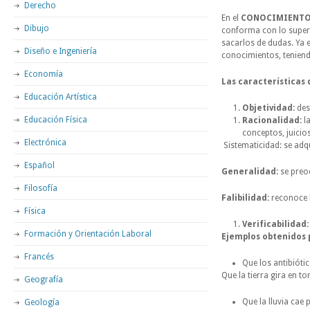
Derecho
En el
CONOCIMIENTO
Dibujo
conforma con lo superf
sacarlos de dudas. Ya 
Diseño e Ingeniería
conocimientos, teniendo
Economía
Las características 
Educación Artística
Objetividad:
desc
Educación Física
Racionalidad:
la
conceptos, juicio
Electrónica
Sistematicidad: se ad
Español
Generalidad:
se preo
Filosofía
Falibilidad:
reconoce l
Física
Verificabilidad:
Formación y Orientación Laboral
Ejemplos obtenidos 
Francés
Que los antibióti
Que la tierra gira en t
Geografía
Que la lluvia cae
Geología