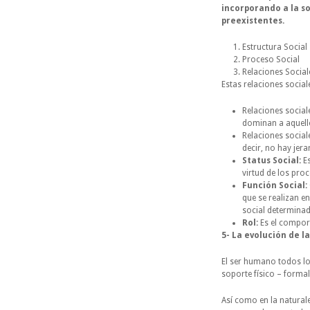
incorporando a la s
preexistentes.
Estructura Social
Proceso Social
Relaciones Social
Estas relaciones socia
Relaciones social
dominan a aquell
Relaciones social
decir, no hay jera
Status Social:
Es
virtud de los proc
Función Social:
que se realizan en
social determinad
Rol:
Es el compor
5- La evolución de l
El ser humano todos lo
soporte físico – formal
Así como en la natural