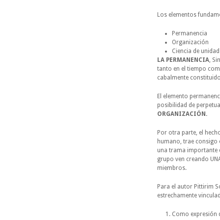
Los elementos fundame
Permanencia
Organización
Ciencia de unidad 
LA PERMANENCIA
, S
tanto en el tiempo com
cabalmente constituido
El elemento permanenc
posibilidad de perpetu
ORGANIZACIÓN.
Por otra parte, el he
humano, trae consigo e
una trama importante d
grupo ven creando UN
miembros.
Para el autor Pittirim 
estrechamente vinculad
Como expresión de