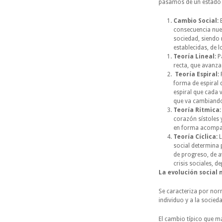
pasamos de un estado e
Cambio Social:
E
consecuencia nuev
sociedad, siendo
establecidas, de 
Teoría Lineal:
Pa
recta, que avanza
Teoría Espiral:
P
forma de espiral
espiral que cada 
que va cambiando
Teoría Rítmica
corazón sístoles 
en forma acompas
Teoría Cíclica:
L
social determina 
de progreso, de av
crisis sociales, d
La evolución social 
Se caracteriza por nor
individuo y a la socieda
El cambio típico que má