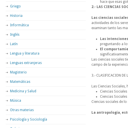
hace que esas got
Griego
2.- LAS CIENCIAS SO
Historia
Las ciencias sociale
actividades de los sere
Informática
examinan tanto las man
Inglés
Las intencione
Latín
preguntando a los
El comportami
Lengua y literatura
significativament
Las ciencias sociales t
Lenguas extranjeras
campo de la experiencia
Magisterio
3.- CLASIFICACION DE 
Matemáticas
Las Ciencias Sociales, 
Medicina y Salud
Ciencias Sociales
Ciencias Sociales 
Música
Ciencias sociales de lo 
Otras materias
La antropología
, es
Psicología y Sociología