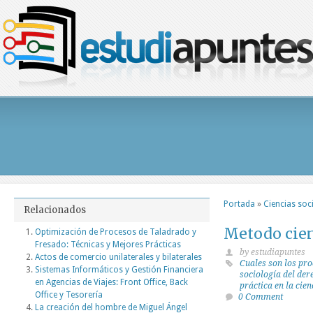
Portada
»
Ciencias soc
Relacionados
Metodo cient
Optimización de Procesos de Taladrado y
Fresado: Técnicas y Mejores Prácticas
by estudiapuntes
Actos de comercio unilaterales y bilaterales
Cuales son los pro
Sistemas Informáticos y Gestión Financiera
sociología del der
en Agencias de Viajes: Front Office, Back
práctica en la cie
Office y Tesorería
0 Comment
La creación del hombre de Miguel Ángel