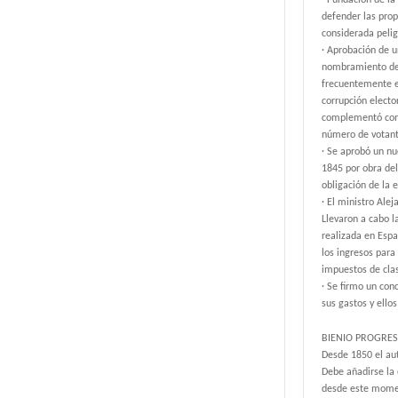
· Fundación de la
defender las prop
considerada pelig
· Aprobación de u
nombramiento de t
frecuentemente er
corrupción electo
complementó con u
número de votant
· Se aprobó un nu
1845 por obra del
obligación de la
· El ministro Ale
Llevaron a cabo l
realizada en Espa
los ingresos para
impuestos de clas
· Se firmo un con
sus gastos y ello
BIENIO PROGRES
Desde 1850 el au
Debe añadirse la o
desde este momen