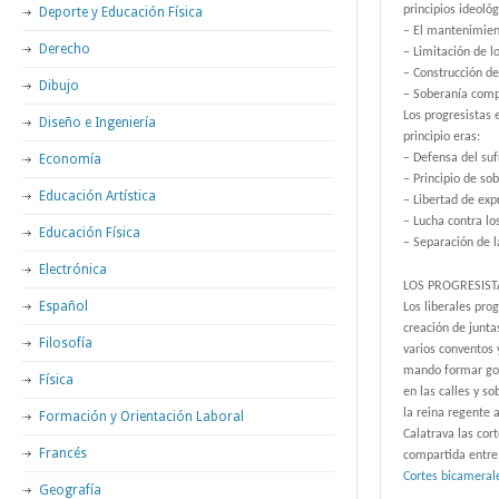
principios ideológ
Deporte y Educación Física
– El mantenimient
Derecho
– Limitación de l
– Construcción de
Dibujo
– Soberanía compa
Los progresistas 
Diseño e Ingeniería
principio eras:
Economía
– Defensa del suf
– Principio de so
Educación Artística
– Libertad de exp
– Lucha contra l
Educación Física
– Separación de la
Electrónica
LOS PROGRESIST
Español
Los liberales pro
creación de junta
Filosofía
varios conventos 
mando formar gob
Física
en las calles y s
la reina regente 
Formación y Orientación Laboral
Calatrava las cor
Francés
compartida entre 
Cortes bicameral
Geografía