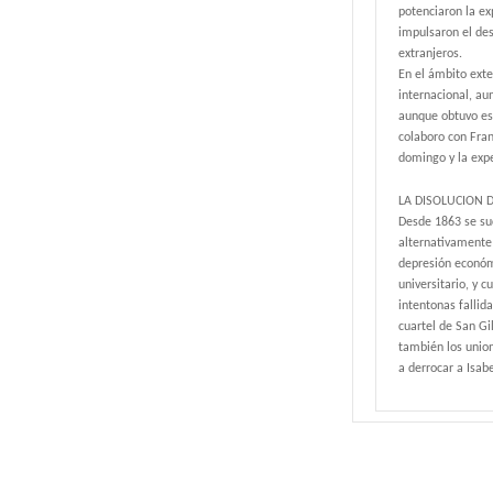
potenciaron la ex
impulsaron el des
extranjeros.
En el ámbito exte
internacional, au
aunque obtuvo esc
colaboro con Fran
domingo y la expe
LA DISOLUCION 
Desde 1863 se suc
alternativamente 
depresión económ
universitario, y 
intentonas fallid
cuartel de San Gi
también los union
a derrocar a Isabel