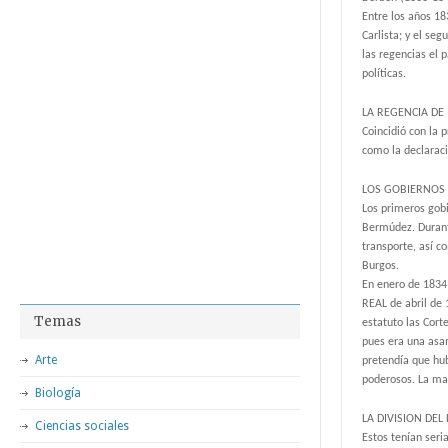
Entre los años 18
Carlista; y el se
las regencias el
políticas.
LA REGENCIA DE
Coincidió con la 
como la declaraci
LOS GOBIERNOS
Los primeros gob
Bermúdez. Durante
transporte, así c
Burgos.
En enero de 1834 
REAL de abril de 
Temas
estatuto las Cort
pues era una asam
Arte
pretendía que hu
poderosos. La ma
Biología
LA DIVISION DE
Ciencias sociales
Estos tenían seri