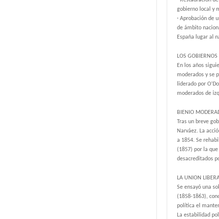
· Restauración de
gobierno local y m
· Aprobación de u
de ámbito naciona
España lugar al 
LOS GOBIERNOS 
En los años sigui
moderados y se pr
liderado por O’Do
moderados de izqu
BIENIO MODERAD
Tras un breve gob
Narváez. La acció
a 1854. Se rehabi
(1857) por la qu
desacreditados po
LA UNION LIBER
Se ensayó una sol
(1858-1863), cono
política el mante
La estabilidad po