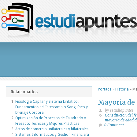
Portada
»
Historia
»
Ma
Relacionados
Mayoria de e
Fisiología Capilar y Sistema Linfático:
Fundamentos del Intercambio Sanguíneo y
by estudiapuntes
Drenaje Corporal
Constitucion del fe
Optimización de Procesos de Taladrado y
mayoria de edad de
Fresado: Técnicas y Mejores Prácticas
0 Comment
Actos de comercio unilaterales y bilaterales
Sistemas Informáticos y Gestión Financiera