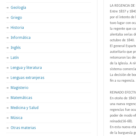
LA REGENCIA DE
Geología
Entre 1837 y 1840
Griego
por el intento de 
tuvo lugar con oc
Historia
la regente que c
alentaba serias d
Informática
octubre de 1840.
El general Espart
Inglés
autoritario que pr
Latín
retomaron las des
de la Iglesia. A 
Lengua y literatura
sistema comercia
La decisión de bo
Lenguas extranjeras
fin a su regencia.
Magisterio
REINADO EFECTIV
Matemáticas
En otoño de 1843 
una nueva regenci
Medicina y Salud
regencias fue oc
poder de modo efí
Música
reinado(56-68).
En esta nueva eta
Otras materias
de la burguesía g