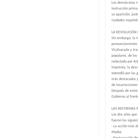
Los demócratas re
instrucción prima
su aparición, junt
ciudades española
LA REVOLUCIÓN 
Sin embargo, la r
pronunciamiento g
Vicálvarada y, tr
populares, de los
redactado por Ant
imprenta, la desc
extendió por las 
más destacados po
de insurrecciones
Después de estos 
Gobierno al frent
LAS REFORMAS 
Los dos años que
fueron las siguien
· La acción más d
Madoz