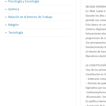
Psicología y Sociología
DECADA MODER
Química
En 1844, Isabel 
Durante los diez 
Relación en el Entorno de Trabajo
período sea cono
Religión
Esta época se cara
sistema oligárqui
Tecnología
falseamiento elec
progresistas de G
Sus presupuestos 
fortalecimiento d
el intento de hac
liberalismo doctri
LA CONSTITUCIÓ
Una de las prime
Constitución en 1
– Soberanía compa
– División de pod
legislativo por las
-Confesionalismo. 
-Bicamerales. Se
En política inter