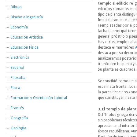
templo
el edificio rel
Dibujo
edificios romanos en d
tipo de planta disting
Diseño e Ingeniería
Imita claramente al tem
reemplazadas por el po
Economía
fachada principal tiene
general próstilo o pse
Educación Artística
Hay otros templos al air
Educación Física
destaca el marmóreo
A
destaca por su decorac
Electrónica
analizaremos posterio
triunfos en Hispania y 
Español
Su planta es cuadrada.
Filosofía
Se concibió como un al
escalinata frontal. Lo
Física
la pared tiene dos zona
que constituyen hasta 
Formación y Orientación Laboral
Francés
3. El tem
plo de plan
Del Tholos griego deri
Geografía
sin problemas técnicos,
aprecian en el interior
Geología
época republicana. Aun
Panteón de Agripa que 