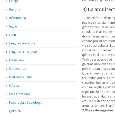
Griego
B) La arquitect
Historia
Informática
1. Los edificios de uso
públicos y servían tam
Inglés
gimnásticos, salas de 
circulaba el aire calie
Latín
de conferencias y otra
citadas por orden cron
Lengua y literatura
vida socio-cultural. La
comercial. Solían ser d
Lenguas extranjeras
(planta basilical). En e
Teatros graderíos semi
Magisterio
galerías abovedadas, y
Matemáticas
presentaban una estruc
Quedan restos de los T
Medicina y Salud
recuerdan por su forma
cruentos; luchas entre 
Música
colosal, elíptica y est
espectáculo se desarro
Otras materias
balaustrada. Había una 
etc. En el exterior se r
Psicología y Sociología
arquitectónicos. El anf
2.Obras de ingenierí
Química