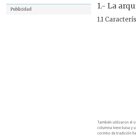
1.- La arq
Publicidad
1.1 Caracterí
También utilizaron el o
columna tiene basa y un
corintio de tradición 