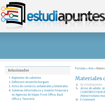
Portada
»
Arte
»
Materi
Relacionados
Materiales 
Replanteo de cubiertas
Definicion ensanche burgues
by estudiapuntes
Actos de comercio unilaterales y bilaterales
Arcos de adobe
,
Ar
Sistemas Informáticos y Gestión Financiera
CONSTRUCCION PA
en Agencias de Viajes: Front Office, Back
Paleocristiano ma
Office y Tesorería
0 Comment