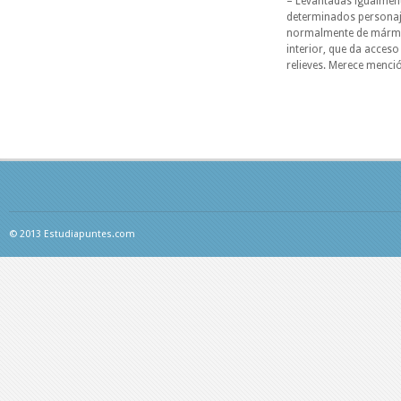
– Levantadas igualmen
determinados personaje
normalmente de mármol,
interior, que da acces
relieves. Merece menci
© 2013 Estudiapuntes.com