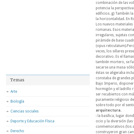
combinación de las volu
potencia la perspectiva
edificios. g) También l
la horizontalidad. En R
Los nuevos materiales 
romanas. Esos materiale
irregulares, sujetas c
pirámide de base cuadra
(opus reticulatum).Pero
veces, los sillares pre
decorativo. Es el llam
también mortero, se fa
secarse una masa sólida
éstas se aligeraba incl
constaba de grandes pi
Temas
Bajo Imperio, disponer
hormigón y el ladrillo 
Arte
ser recubiertos con má
puramente religioso de 
Biología
sobre todo por el sent
arquitectura.
Ciencias sociales
: la basílica, lugar don
Deporte y Educación Física
ocio y la diversión (la
conmemorativos (los a
Derecho
construyeron gran canti