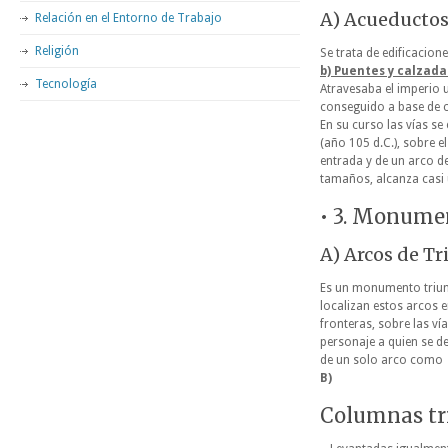
A) Acueductos
Relación en el Entorno de Trabajo
Religión
Se trata de edificacion
b) Puentes y calza
da
Tecnología
Atravesaba el imperio 
conseguido a base de c
En su curso las vías s
(año 105 d.C.), sobre e
entrada y de un arco de
tamaños, alcanza casi 
• 3. Monume
A) Arcos de Tr
Es un monumento triun
localizan estos arcos e
fronteras, sobre las ví
personaje a quien se de
de un solo arco como
B)
Columnas tr